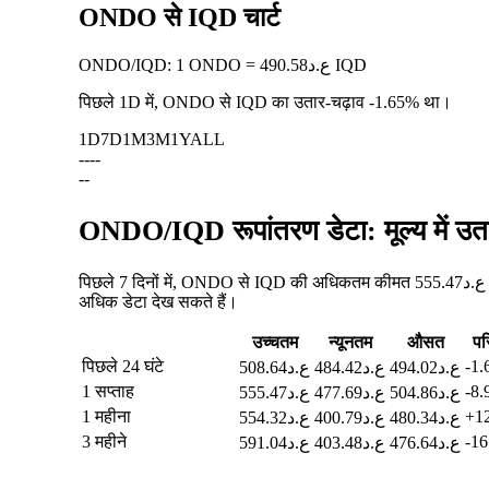
ONDO से IQD चार्ट
ONDO
/
IQD
:
1 ONDO = ع.د490.58 IQD
पिछले 1D में, ONDO से IQD का उतार-चढ़ाव
-1.65%
था।
1D
7D
1M
3M
1Y
ALL
--
--
--
ONDO/IQD रूपांतरण डेटा: मूल्य में उ
पिछले 7 दिनों में, ONDO से IQD की अधिकतम कीमत ع.د555.47 थी, और न्यूनतम कीमत ع.د477.69 थी। आप नीचे दी गई तालिका में पिछले 24 घंटों, 30 दिनों और 90 दिनों में ONDO से IQD की कीमत सहित
अधिक डेटा देख सकते हैं।
उच्चतम
न्यूनतम
औसत
पर
पिछले 24 घंटे
-1
ع.د494.02
ع.د484.42
ع.د508.64
1 सप्ताह
-8
ع.د504.86
ع.د477.69
ع.د555.47
1 महीना
+1
ع.د480.34
ع.د400.79
ع.د554.32
3 महीने
-1
ع.د476.64
ع.د403.48
ع.د591.04