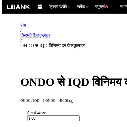
क्रिप्टो खरीदें
मार्केट
फ्यूचर्स
स्था
होम
/
क्रिप्टो कैलकुलेटर
/
ONDO से IQD विनिमय दर कैलकुलेटर
ONDO से IQD विनिमय द
ONDO / IQD：1 ONDO = ع.د490.58
मैं खर्च करूंगा