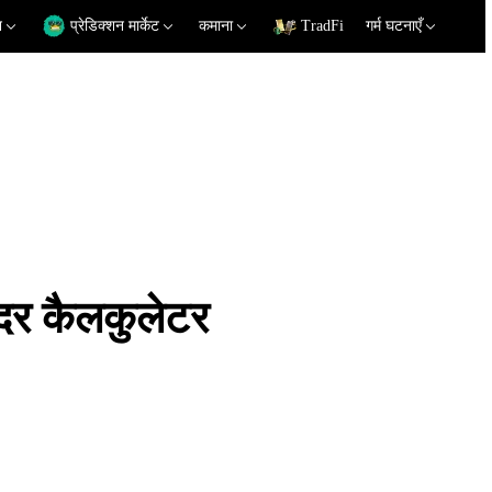
न
प्रेडिक्शन मार्केट
कमाना
TradFi
गर्म घटनाएँ
र कैलकुलेटर