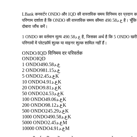
LBank कनवर्टर ONDO और IQD की वास्तविक समय विनिमय दर प्रदान करता 
परिणाम दर्शाता है कि ONDO की वास्तविक समय कीमत ع.د490.58 है। चूँकि क्रिप्टोकरेंसी की कीमतों में अक्सर उतार-चढ़ाव होता रहता है, इसलिए हम आपको सलाह देते हैं कि आप ट्रेडिंग से पहले नवीनतम रूपांतरण परिणाम देखने के लिए इस पृष्ठ पर
दोबारा जाँच करें।
1 ONDO का वर्तमान मूल्य ع.د490.58 है, जिसका अर्थ है कि 5 ONDO खरीदने पर आपको ع.د2.45K का खर्च आएगा। इसी प्रकार, 1 IQD को 0.00203842 ONDO में और 50 IQD को 0.101921 ONDO में बदला जा सकता है। इन रूपांतरण
परिणामों में प्लेटफ़ॉर्म शुल्क या माइनर शुल्क शामिल नहीं हैं।
ONDO/IQD विनिमय दर परिवर्तक
ONDO
IQD
1 ONDO
ع.د490.58
2 ONDO
ع.د981.15
5 ONDO
ع.د2.45K
10 ONDO
ع.د4.91K
20 ONDO
ع.د9.81K
50 ONDO
ع.د24.53K
100 ONDO
ع.د49.06K
200 ONDO
ع.د98.12K
500 ONDO
ع.د245.29K
1000 ONDO
ع.د490.58K
5000 ONDO
ع.د2.45M
10000 ONDO
ع.د4.91M