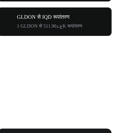
GLDON से IQD रूपांतरण
1 GLDON से ع.د511.90K रूपांतरण
Your First 