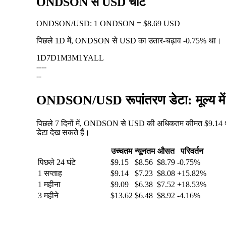
ONDSON से USD चार्ट
ONDSON
/
USD
:
1 ONDSON = $8.69 USD
पिछले 1D में, ONDSON से USD का उतार-चढ़ाव
-0.75%
था।
1D
7D
1M
3M
1Y
ALL
--
--
--
ONDSON/USD रूपांतरण डेटा: मूल्य मे
पिछले 7 दिनों में, ONDSON से USD की अधिकतम कीमत $9.14 थी
डेटा देख सकते हैं।
उच्चतम
न्यूनतम
औसत
परिवर्तन
पिछले 24 घंटे
$9.15
$8.56
$8.79
-0.75%
1 सप्ताह
$9.14
$7.23
$8.08
+15.82%
1 महीना
$9.09
$6.38
$7.52
+18.53%
3 महीने
$13.62
$6.48
$8.92
-4.16%