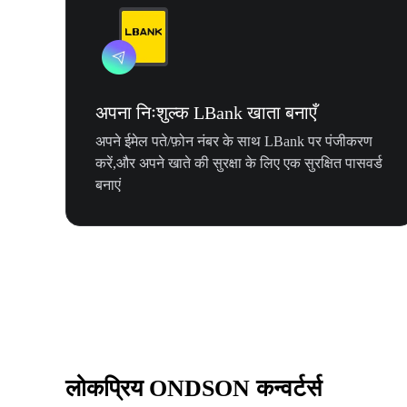
अपना निःशुल्क LBank खाता बनाएँ
अपने ईमेल पते/फ़ोन नंबर के साथ LBank पर पंजीकरण
करें,और अपने खाते की सुरक्षा के लिए एक सुरक्षित पासवर्ड
बनाएं
लोकप्रिय ONDSON कन्वर्टर्स