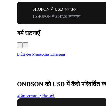
SHOPON से USD रूपांतरण
1 SHOPON से $147.01 रूपांतरण
गर्म घटनाएँ
L’Été des Memecoins Ethereum
ONDSON को USD में कैसे परिवर्तित कर
अधिक जानकारी हासिल करें