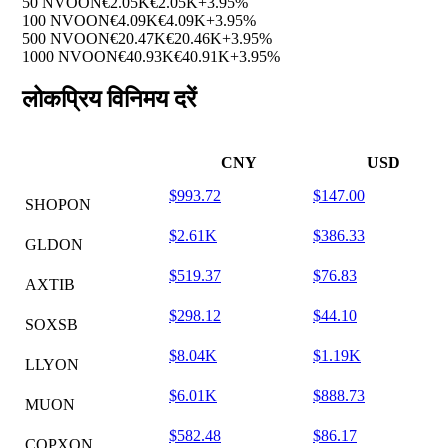
50 NVOON
€2.05K
€2.05K
+3.95%
100 NVOON
€4.09K
€4.09K
+3.95%
500 NVOON
€20.47K
€20.46K
+3.95%
1000 NVOON
€40.93K
€40.91K
+3.95%
लोकप्रिय विनिमय दरें
CNY
USD
$993.72
$147.00
SHOPON
$2.61K
$386.33
GLDON
$519.37
$76.83
AXTIB
$298.12
$44.10
SOXSB
$8.04K
$1.19K
LLYON
$6.01K
$888.73
MUON
$582.48
$86.17
COPXON