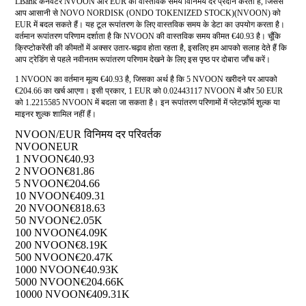
LBank कनवर्टर NVOON और EUR की वास्तविक समय विनिमय दर प्रदान करता है, जिससे
आप आसानी से NOVO NORDISK (ONDO TOKENIZED STOCK)(NVOON) को
EUR में बदल सकते हैं। यह टूल रूपांतरण के लिए वास्तविक समय के डेटा का उपयोग करता है।
वर्तमान रूपांतरण परिणाम दर्शाता है कि NVOON की वास्तविक समय कीमत €40.93 है। चूँकि
क्रिप्टोकरेंसी की कीमतों में अक्सर उतार-चढ़ाव होता रहता है, इसलिए हम आपको सलाह देते हैं कि
आप ट्रेडिंग से पहले नवीनतम रूपांतरण परिणाम देखने के लिए इस पृष्ठ पर दोबारा जाँच करें।
1 NVOON का वर्तमान मूल्य €40.93 है, जिसका अर्थ है कि 5 NVOON खरीदने पर आपको
€204.66 का खर्च आएगा। इसी प्रकार, 1 EUR को 0.02443117 NVOON में और 50 EUR
को 1.2215585 NVOON में बदला जा सकता है। इन रूपांतरण परिणामों में प्लेटफ़ॉर्म शुल्क या
माइनर शुल्क शामिल नहीं हैं।
NVOON/EUR विनिमय दर परिवर्तक
NVOON
EUR
1 NVOON
€40.93
2 NVOON
€81.86
5 NVOON
€204.66
10 NVOON
€409.31
20 NVOON
€818.63
50 NVOON
€2.05K
100 NVOON
€4.09K
200 NVOON
€8.19K
500 NVOON
€20.47K
1000 NVOON
€40.93K
5000 NVOON
€204.66K
10000 NVOON
€409.31K