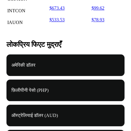
$673.43
$99.62
INTCON
$533.53
$78.93
IAUON
लोकप्रिय फिएट मुद्राएँ
अमेरिकी डॉलर
फ़िलीपीनी पेसो (PHP)
ऑस्ट्रेलियाई डॉलर (AUD)