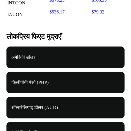
$678.23
$100.33
INTCON
$536.17
$79.32
IAUON
लोकप्रिय फिएट मुद्राएँ
अमेरिकी डॉलर
फ़िलीपीनी पेसो (PHP)
ऑस्ट्रेलियाई डॉलर (AUD)