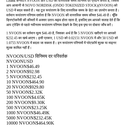
LBank कनवर्टर NVOON और USD की वास्तविक समय विनिमय दर प्रदान करता है, जिससे
आप आसानी से NOVO NORDISK (ONDO TOKENIZED STOCK)(NVOON) को
USD में बदल सकते हैं। यह टूल रूपांतरण के लिए वास्तविक समय के डेटा का उपयोग करता है।
वर्तमान रूपांतरण परिणाम दर्शाता है कि NVOON की वास्तविक समय कीमत $46.49 है। चूँकि
क्रिप्टोकरेंसी की कीमतों में अक्सर उतार-चढ़ाव होता रहता है, इसलिए हम आपको सलाह देते हैं कि
आप ट्रेडिंग से पहले नवीनतम रूपांतरण परिणाम देखने के लिए इस पृष्ठ पर दोबारा जाँच करें।
1 NVOON का वर्तमान मूल्य $46.49 है, जिसका अर्थ है कि 5 NVOON खरीदने पर आपको
$232.45 का खर्च आएगा। इसी प्रकार, 1 USD को 0.02151 NVOON में और 50 USD को
1.0755 NVOON में बदला जा सकता है। इन रूपांतरण परिणामों में प्लेटफ़ॉर्म शुल्क या माइनर
शुल्क शामिल नहीं हैं।
NVOON/USD विनिमय दर परिवर्तक
NVOON
USD
1 NVOON
$46.49
2 NVOON
$92.98
5 NVOON
$232.45
10 NVOON
$464.90
20 NVOON
$929.80
50 NVOON
$2.32K
100 NVOON
$4.65K
200 NVOON
$9.30K
500 NVOON
$23.25K
1000 NVOON
$46.49K
5000 NVOON
$232.45K
10000 NVOON
$464.90K