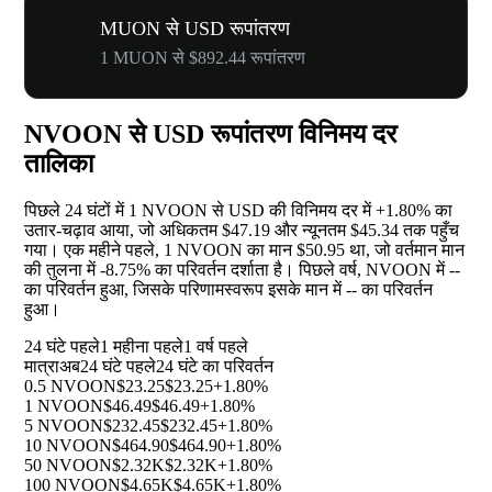
MUON से USD रूपांतरण
1 MUON से $892.44 रूपांतरण
NVOON से USD रूपांतरण विनिमय दर
तालिका
पिछले 24 घंटों में 1 NVOON से USD की विनिमय दर में
+1.80%
का
उतार-चढ़ाव आया, जो अधिकतम $47.19 और न्यूनतम $45.34 तक पहुँच
गया। एक महीने पहले, 1 NVOON का मान $50.95 था, जो वर्तमान मान
की तुलना में
-8.75%
का परिवर्तन दर्शाता है। पिछले वर्ष, NVOON में
--
का परिवर्तन हुआ, जिसके परिणामस्वरूप इसके मान में
--
का परिवर्तन
हुआ।
24 घंटे पहले
1 महीना पहले
1 वर्ष पहले
मात्रा
अब
24 घंटे पहले
24 घंटे का परिवर्तन
0.5 NVOON
$23.25
$23.25
+1.80%
1 NVOON
$46.49
$46.49
+1.80%
5 NVOON
$232.45
$232.45
+1.80%
10 NVOON
$464.90
$464.90
+1.80%
50 NVOON
$2.32K
$2.32K
+1.80%
100 NVOON
$4.65K
$4.65K
+1.80%