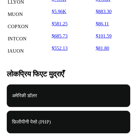
LLYON
$5.96K
$883.30
MUON
$581.25
$86.11
COPXON
$685.73
$101.59
INTCON
$552.13
$81.80
IAUON
लोकप्रिय फिएट मुद्राएँ
अमेरिकी डॉलर
फ़िलीपीनी पेसो (PHP)