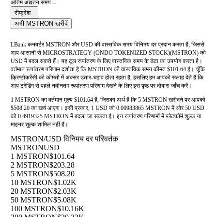
अंतिम अद्यतन समय --
रीफ्रेश
अभी MSTRON खरीदें
LBank कनवर्टर MSTRON और USD की वास्तविक समय विनिमय दर प्रदान करता है, जिससे
आप आसानी से MICROSTRATEGY (ONDO TOKENIZED STOCK)(MSTRON) को
USD में बदल सकते हैं। यह टूल रूपांतरण के लिए वास्तविक समय के डेटा का उपयोग करता है।
वर्तमान रूपांतरण परिणाम दर्शाता है कि MSTRON की वास्तविक समय कीमत $101.64 है। चूँकि
क्रिप्टोकरेंसी की कीमतों में अक्सर उतार-चढ़ाव होता रहता है, इसलिए हम आपको सलाह देते हैं कि
आप ट्रेडिंग से पहले नवीनतम रूपांतरण परिणाम देखने के लिए इस पृष्ठ पर दोबारा जाँच करें।
1 MSTRON का वर्तमान मूल्य $101.64 है, जिसका अर्थ है कि 5 MSTRON खरीदने पर आपको
$508.20 का खर्च आएगा। इसी प्रकार, 1 USD को 0.00983865 MSTRON में और 50 USD
को 0.4919325 MSTRON में बदला जा सकता है। इन रूपांतरण परिणामों में प्लेटफ़ॉर्म शुल्क या
माइनर शुल्क शामिल नहीं हैं।
MSTRON/USD विनिमय दर परिवर्तक
MSTRON
USD
1 MSTRON
$101.64
2 MSTRON
$203.28
5 MSTRON
$508.20
10 MSTRON
$1.02K
20 MSTRON
$2.03K
50 MSTRON
$5.08K
100 MSTRON
$10.16K