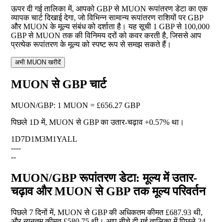
ऊपर दी गई तालिका में, आपको GBP से MUON रूपांतरण डेटा का एक
व्यापक चार्ट दिखाई देगा, जो विभिन्न सामान्य रूपांतरण राशियों पर GBP
और MUON के मूल्य संबंध को दर्शाता है। यह सूची 1 GBP से 100,000
GBP से MUON तक की विनिमय दरों को कवर करती है, जिससे आप
प्रत्येक रूपांतरण के मूल्य को स्पष्ट रूप से समझ सकते हैं।
अभी MUON खरीदें
MUON से GBP चार्ट
MUON
/
GBP
:
1 MUON = £656.27 GBP
पिछले 1D में, MUON से GBP का उतार-चढ़ाव
+0.57%
था।
1D
7D
1M
3M
1Y
ALL
--
--
--
MUON/GBP रूपांतरण डेटा: मूल्य में उतार-
चढ़ाव और MUON से GBP तक मूल्य परिवर्तन
पिछले 7 दिनों में, MUON से GBP की अधिकतम कीमत £687.93 थी,
और न्यूनतम कीमत £580.75 थी। आप नीचे दी गई तालिका में पिछले 24