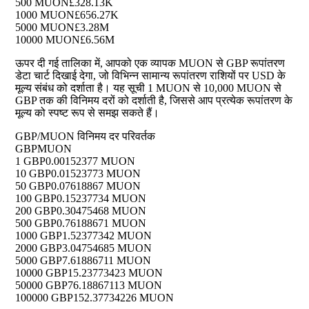
500 MUON
£328.13K
1000 MUON
£656.27K
5000 MUON
£3.28M
10000 MUON
£6.56M
ऊपर दी गई तालिका में, आपको एक व्यापक MUON से GBP रूपांतरण
डेटा चार्ट दिखाई देगा, जो विभिन्न सामान्य रूपांतरण राशियों पर USD के
मूल्य संबंध को दर्शाता है। यह सूची 1 MUON से 10,000 MUON से
GBP तक की विनिमय दरों को दर्शाती है, जिससे आप प्रत्येक रूपांतरण के
मूल्य को स्पष्ट रूप से समझ सकते हैं।
GBP/MUON विनिमय दर परिवर्तक
GBP
MUON
1 GBP
0.00152377 MUON
10 GBP
0.01523773 MUON
50 GBP
0.07618867 MUON
100 GBP
0.15237734 MUON
200 GBP
0.30475468 MUON
500 GBP
0.76188671 MUON
1000 GBP
1.52377342 MUON
2000 GBP
3.04754685 MUON
5000 GBP
7.61886711 MUON
10000 GBP
15.23773423 MUON
50000 GBP
76.18867113 MUON
100000 GBP
152.37734226 MUON