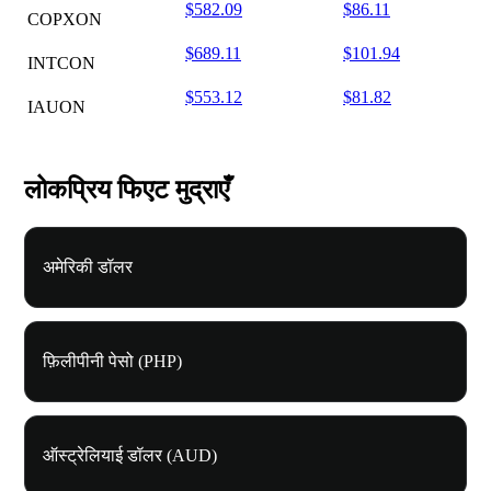
$582.09
$86.11
COPXON
$689.11
$101.94
INTCON
$553.12
$81.82
IAUON
लोकप्रिय फिएट मुद्राएँ
अमेरिकी डॉलर
फ़िलीपीनी पेसो (PHP)
ऑस्ट्रेलियाई डॉलर (AUD)