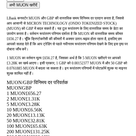
अभी MUON खरीदें
LBank कनवर्टर MUON और GBP की वास्तविक समय विनिमय दर प्रदान करता है, जिससे
आप आसानी से MICRON TECHNOLOGY (ONDO TOKENIZED STOCK)
(MUON) को GBP में बदल सकते हैं। यह टूल रूपांतरण के लिए वास्तविक समय के डेटा का
उपयोग करता है। वर्तमान रूपांतरण परिणाम दर्शाता है कि MUON की वास्तविक समय कीमत
£656.27 है। चूँकि क्रिप्टोकरेंसी की कीमतों में अक्सर उतार-चढ़ाव होता रहता है, इसलिए हम
आपको सलाह देते हैं कि आप ट्रेडिंग से पहले नवीनतम रूपांतरण परिणाम देखने के लिए इस पृष्ठ पर
दोबारा जाँच करें।
1 MUON का वर्तमान मूल्य £656.27 है, जिसका अर्थ है कि 5 MUON खरीदने पर आपको
£3.28K का खर्च आएगा। इसी प्रकार, 1 GBP को 0.00152377 MUON में और 50 GBP को
0.0761885 MUON में बदला जा सकता है। इन रूपांतरण परिणामों में प्लेटफ़ॉर्म शुल्क या माइनर
शुल्क शामिल नहीं हैं।
MUON/GBP विनिमय दर परिवर्तक
MUON
GBP
1 MUON
£656.27
2 MUON
£1.31K
5 MUON
£3.28K
10 MUON
£6.56K
20 MUON
£13.13K
50 MUON
£32.81K
100 MUON
£65.63K
200 MUON
£131.25K