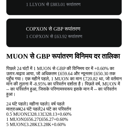
1 LLYON से £883.01 रूपांतरण
COPXON से GBP रूपांतरण
1 COPXON से £63.92 रूपांतरण
MUON से GBP रूपांतरण विनिमय दर तालिका
पिछले 24 घंटों में 1 MUON से GBP की विनिमय दर में
+0.60%
का
उतार-चढ़ाव आया, जो अधिकतम £659.64 और न्यूनतम £650.30 तक
पहुँच गया। एक महीने पहले, 1 MUON का मान £720.82 था, जो वर्तमान
मान की तुलना में
-8.95%
का परिवर्तन दर्शाता है। पिछले वर्ष, MUON में
--
का परिवर्तन हुआ, जिसके परिणामस्वरूप इसके मान में
--
का परिवर्तन
हुआ।
24 घंटे पहले
1 महीना पहले
1 वर्ष पहले
मात्रा
अब
24 घंटे पहले
24 घंटे का परिवर्तन
0.5 MUON
£328.13
£328.13
+0.60%
1 MUON
£656.27
£656.27
+0.60%
5 MUON
£3.28K
£3.28K
+0.60%