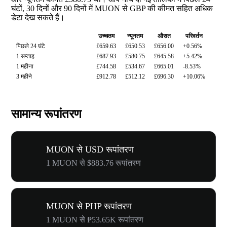
घंटों, 30 दिनों और 90 दिनों में MUON से GBP की कीमत सहित अधिक
डेटा देख सकते हैं।
उच्चतम
न्यूनतम
औसत
परिवर्तन
पिछले 24 घंटे
£659.63
£650.53
£656.00
+0.56%
1 सप्ताह
£687.93
£580.75
£645.58
+5.42%
1 महीना
£744.58
£534.67
£665.01
-8.53%
3 महीने
£912.78
£512.12
£696.30
+10.06%
सामान्य रूपांतरण
MUON से USD रूपांतरण
1 MUON से $883.76 रूपांतरण
MUON से PHP रूपांतरण
1 MUON से ₱53.65K रूपांतरण