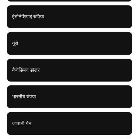
इंडोनेशियाई रुपिया
यूरो
कैनेडियन डॉलर
भारतीय रुपया
जापानी येन