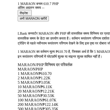
1 MARAON बनाम 610.7 PHP
अंतिम अद्यतन समय --
रीफ्रेश
अभी MARAON खरीदें
LBank कनवर्टर MARAON और PHP की वास्तविक समय विनिमय दर प्र
वास्तविक समय के डेटा का उपयोग करता है। वर्तमान रूपांतरण परिणाम दर्शात
ट्रेडिंग से पहले नवीनतम रूपांतरण परिणाम देखने के लिए इस पृष्ठ पर दोबारा जा
1 MARAON का वर्तमान मूल्य ₱610.70 है, जिसका अर्थ है कि 5 MAR
इन रूपांतरण परिणामों में प्लेटफ़ॉर्म शुल्क या माइनर शुल्क शामिल नहीं हैं।
MARAON/PHP विनिमय दर परिवर्तक
MARAON
PHP
1 MARAON
₱610.70
2 MARAON
₱1.22K
5 MARAON
₱3.05K
10 MARAON
₱6.11K
20 MARAON
₱12.21K
50 MARAON
₱30.53K
100 MARAON
₱61.07K
200 MARAON
₱122.14K
500 MARAON
₱305.35K