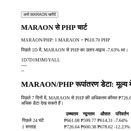
अभी MARAON खरीदें
MARAON से PHP चार्ट
MARAON
/
PHP
:
1 MARAON = ₱610.70 PHP
पिछले 1D में, MARAON से PHP का उतार-चढ़ाव
-7.63%
था।
1D
7D
1M
3M
1Y
ALL
--
--
--
MARAON/PHP रूपांतरण डेटा: मूल्य म
पिछले 7 दिनों में, MARAON से PHP की अधिकतम कीमत ₱726.64 
अधिक डेटा देख सकते हैं।
उच्चतम
न्यूनतम
औसत
परिवर्तन
पिछले 24 घंटे
₱661.08
₱599.77
₱614.31
-7.64%
1 सप्ताह
₱726.64
₱600.38
₱678.62
-12.23%