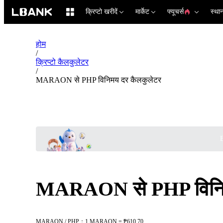
क्रिप्टो खरीदें
मार्केट
फ्यूचर्स
स्था
होम
/
क्रिप्टो कैलकुलेटर
/
MARAON से PHP विनिमय दर कैलकुलेटर
B
MARAON से PHP विनिम
MARAON / PHP：1 MARAON = ₱610.70