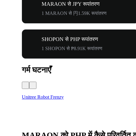
MARAON से JPY रूपांतरण
1 MARAON से 円1.59K रूपांतरण
SHOPON से PHP रूपांतरण
1 SHOPON से ₱8.91K रूपांतरण
गर्म घटनाएँ
Unitree Robot Frenzy
MARAON को PHP में कैसे परिवर्तित कर