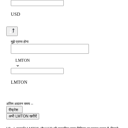
USD
मुझे प्राप्त होगा
LMTON
LMTON
अंतिम अद्यतन समय --
रीफ्रेश
अभी LMTON खरीदें