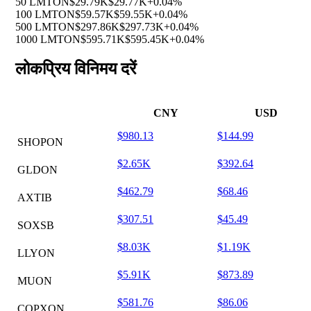
50 LMTON
$29.79K
$29.77K
+0.04%
100 LMTON
$59.57K
$59.55K
+0.04%
500 LMTON
$297.86K
$297.73K
+0.04%
1000 LMTON
$595.71K
$595.45K
+0.04%
लोकप्रिय विनिमय दरें
CNY
USD
$980.13
$144.99
SHOPON
$2.65K
$392.64
GLDON
$462.79
$68.46
AXTIB
$307.51
$45.49
SOXSB
$8.03K
$1.19K
LLYON
$5.91K
$873.89
MUON
$581.76
$86.06
COPXON