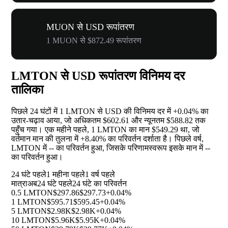
MUON से USD रूपांतरण
1 MUON से $872.49 रूपांतरण
LMTON से USD रूपांतरण विनिमय दर
तालिका
पिछले 24 घंटों में 1 LMTON से USD की विनिमय दर में
+0.04%
का
उतार-चढ़ाव आया, जो अधिकतम $602.61 और न्यूनतम $588.82 तक
पहुँच गया। एक महीने पहले, 1 LMTON का मान $549.29 था, जो
वर्तमान मान की तुलना में
+8.40%
का परिवर्तन दर्शाता है। पिछले वर्ष,
LMTON में
--
का परिवर्तन हुआ, जिसके परिणामस्वरूप इसके मान में
--
का परिवर्तन हुआ।
24 घंटे पहले
1 महीना पहले
1 वर्ष पहले
मात्रा
अब
24 घंटे पहले
24 घंटे का परिवर्तन
0.5 LMTON
$297.86
$297.73
+0.04%
1 LMTON
$595.71
$595.45
+0.04%
5 LMTON
$2.98K
$2.98K
+0.04%
10 LMTON
$5.96K
$5.95K
+0.04%