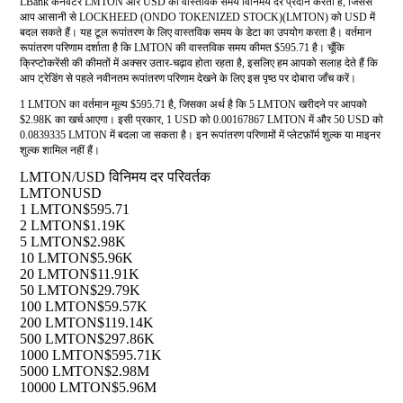
LBank कनवर्टर LMTON और USD की वास्तविक समय विनिमय दर प्रदान करता है, जिससे
आप आसानी से LOCKHEED (ONDO TOKENIZED STOCK)(LMTON) को USD में
बदल सकते हैं। यह टूल रूपांतरण के लिए वास्तविक समय के डेटा का उपयोग करता है। वर्तमान
रूपांतरण परिणाम दर्शाता है कि LMTON की वास्तविक समय कीमत $595.71 है। चूँकि
क्रिप्टोकरेंसी की कीमतों में अक्सर उतार-चढ़ाव होता रहता है, इसलिए हम आपको सलाह देते हैं कि
आप ट्रेडिंग से पहले नवीनतम रूपांतरण परिणाम देखने के लिए इस पृष्ठ पर दोबारा जाँच करें।
1 LMTON का वर्तमान मूल्य $595.71 है, जिसका अर्थ है कि 5 LMTON खरीदने पर आपको
$2.98K का खर्च आएगा। इसी प्रकार, 1 USD को 0.00167867 LMTON में और 50 USD को
0.0839335 LMTON में बदला जा सकता है। इन रूपांतरण परिणामों में प्लेटफ़ॉर्म शुल्क या माइनर
शुल्क शामिल नहीं हैं।
LMTON/USD विनिमय दर परिवर्तक
LMTON
USD
1 LMTON
$595.71
2 LMTON
$1.19K
5 LMTON
$2.98K
10 LMTON
$5.96K
20 LMTON
$11.91K
50 LMTON
$29.79K
100 LMTON
$59.57K
200 LMTON
$119.14K
500 LMTON
$297.86K
1000 LMTON
$595.71K
5000 LMTON
$2.98M
10000 LMTON
$5.96M