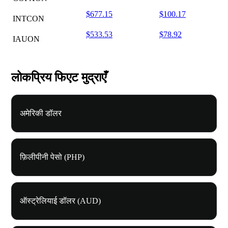
$677.15
$100.17
INTCON
$533.53
$78.92
IAUON
लोकप्रिय फिएट मुद्राएँ
अमेरिकी डॉलर
फ़िलीपीनी पेसो (PHP)
ऑस्ट्रेलियाई डॉलर (AUD)