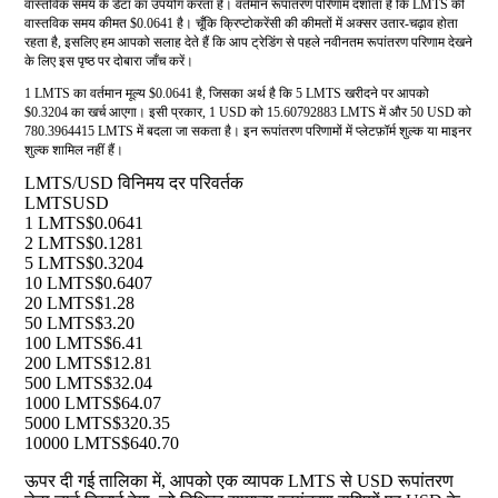
वास्तविक समय के डेटा का उपयोग करता है। वर्तमान रूपांतरण परिणाम दर्शाता है कि LMTS की
वास्तविक समय कीमत $0.0641 है। चूँकि क्रिप्टोकरेंसी की कीमतों में अक्सर उतार-चढ़ाव होता
रहता है, इसलिए हम आपको सलाह देते हैं कि आप ट्रेडिंग से पहले नवीनतम रूपांतरण परिणाम देखने
के लिए इस पृष्ठ पर दोबारा जाँच करें।
1 LMTS का वर्तमान मूल्य $0.0641 है, जिसका अर्थ है कि 5 LMTS खरीदने पर आपको
$0.3204 का खर्च आएगा। इसी प्रकार, 1 USD को 15.60792883 LMTS में और 50 USD को
780.3964415 LMTS में बदला जा सकता है। इन रूपांतरण परिणामों में प्लेटफ़ॉर्म शुल्क या माइनर
शुल्क शामिल नहीं हैं।
LMTS/USD विनिमय दर परिवर्तक
LMTS
USD
1 LMTS
$0.0641
2 LMTS
$0.1281
5 LMTS
$0.3204
10 LMTS
$0.6407
20 LMTS
$1.28
50 LMTS
$3.20
100 LMTS
$6.41
200 LMTS
$12.81
500 LMTS
$32.04
1000 LMTS
$64.07
5000 LMTS
$320.35
10000 LMTS
$640.70
ऊपर दी गई तालिका में, आपको एक व्यापक LMTS से USD रूपांतरण