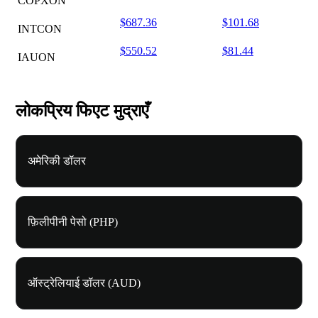
COPXON
$687.36
$101.68
INTCON
$550.52
$81.44
IAUON
लोकप्रिय फिएट मुद्राएँ
अमेरिकी डॉलर
फ़िलीपीनी पेसो (PHP)
ऑस्ट्रेलियाई डॉलर (AUD)