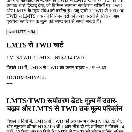
ऊपर दी गई तालिका में, आपको TWD से LMTS रूपांतरण डेटा का एक
व्यापक चार्ट दिखाई देगा, जो विभिन्न सामान्य रूपांतरण राशियों पर TWD
और LMTS के मूल्य संबंध को दर्शाता है। यह सूची 1 TWD से 100,000
TWD से LMTS तक की विनिमय दरों को कवर करती है, जिससे आप
प्रत्येक रूपांतरण के मूल्य को स्पष्ट रूप से समझ सकते हैं।
अभी LMTS खरीदें
LMTS से TWD चार्ट
LMTS
/
TWD
:
1 LMTS = NT$2.14 TWD
पिछले 1D में, LMTS से TWD का उतार-चढ़ाव
+2.99%
था।
1D
7D
1M
3M
1Y
ALL
--
--
--
LMTS/TWD रूपांतरण डेटा: मूल्य में उतार-
चढ़ाव और LMTS से TWD तक मूल्य परिवर्तन
पिछले 7 दिनों में, LMTS से TWD की अधिकतम कीमत NT$2.20 थी,
और न्यूनतम कीमत NT$2.06 थी। आप नीचे दी गई तालिका में पिछले 24
घंटों, 30 दिनों और 90 दिनों में LMTS से TWD की कीमत सहित अधिक