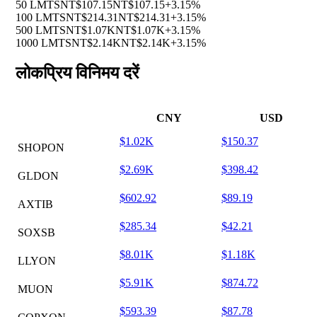
50 LMTS
NT$107.15
NT$107.15
+3.15%
100 LMTS
NT$214.31
NT$214.31
+3.15%
500 LMTS
NT$1.07K
NT$1.07K
+3.15%
1000 LMTS
NT$2.14K
NT$2.14K
+3.15%
लोकप्रिय विनिमय दरें
CNY
USD
$1.02K
$150.37
SHOPON
$2.69K
$398.42
GLDON
$602.92
$89.19
AXTIB
$285.34
$42.21
SOXSB
$8.01K
$1.18K
LLYON
$5.91K
$874.72
MUON
$593.39
$87.78