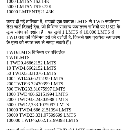
1000 LMTS
NT$2.14K
5000 LMTS
NT$10.72K
10000 LMTS
NT$21.43K
ऊपर दी गई तालिका में, आपको एक व्यापक LMTS से TWD रूपांतरण
डेटा चार्ट दिखाई देगा, जो विभिन्न सामान्य रूपांतरण राशियों पर USD के
मूल्य संबंध को दर्शाता है। यह सूची 1 LMTS से 10,000 LMTS से
TWD तक की विनिमय दरों को दर्शाती है, जिससे आप प्रत्येक रूपांतरण
के मूल्य को स्पष्ट रूप से समझ सकते हैं।
TWD/LMTS विनिमय दर परिवर्तक
TWD
LMTS
1 TWD
0.46662152 LMTS
10 TWD
4.6662152 LMTS
50 TWD
23.331076 LMTS
100 TWD
46.66215199 LMTS
200 TWD
93.32430399 LMTS
500 TWD
233.31075997 LMTS
1000 TWD
466.62151994 LMTS
2000 TWD
933.24303988 LMTS
5000 TWD
2,333.1075997 LMTS
10000 TWD
4,666.2151994 LMTS
50000 TWD
23,331.07599699 LMTS
100000 TWD
46,662.15199398 LMTS