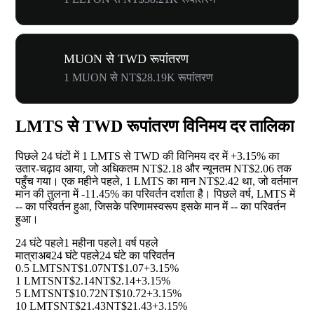
MUON से TWD रूपांतरण
1 MUON से NT$28.19K रूपांतरण
LMTS से TWD रूपांतरण विनिमय दर तालिका
पिछले 24 घंटों में 1 LMTS से TWD की विनिमय दर में
+3.15%
का
उतार-चढ़ाव आया, जो अधिकतम NT$2.18 और न्यूनतम NT$2.06 तक
पहुँच गया। एक महीने पहले, 1 LMTS का मान NT$2.42 था, जो वर्तमान
मान की तुलना में
-11.45%
का परिवर्तन दर्शाता है। पिछले वर्ष, LMTS में
--
का परिवर्तन हुआ, जिसके परिणामस्वरूप इसके मान में
--
का परिवर्तन
हुआ।
24 घंटे पहले
1 महीना पहले
1 वर्ष पहले
मात्रा
अब
24 घंटे पहले
24 घंटे का परिवर्तन
0.5 LMTS
NT$1.07
NT$1.07
+3.15%
1 LMTS
NT$2.14
NT$2.14
+3.15%
5 LMTS
NT$10.72
NT$10.72
+3.15%
10 LMTS
NT$21.43
NT$21.43
+3.15%