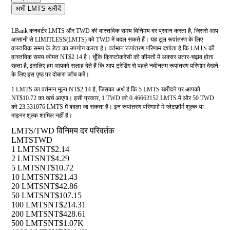
अभी LMTS खरीदें
LBank कनवर्टर LMTS और TWD की वास्तविक समय विनिमय दर प्रदान करता है, जिससे आप
आसानी से LIMITLESS(LMTS) को TWD में बदल सकते हैं। यह टूल रूपांतरण के लिए
वास्तविक समय के डेटा का उपयोग करता है। वर्तमान रूपांतरण परिणाम दर्शाता है कि LMTS की
वास्तविक समय कीमत NT$2.14 है। चूँकि क्रिप्टोकरेंसी की कीमतों में अक्सर उतार-चढ़ाव होता
रहता है, इसलिए हम आपको सलाह देते हैं कि आप ट्रेडिंग से पहले नवीनतम रूपांतरण परिणाम देखने
के लिए इस पृष्ठ पर दोबारा जाँच करें।
1 LMTS का वर्तमान मूल्य NT$2.14 है, जिसका अर्थ है कि 5 LMTS खरीदने पर आपको
NT$10.72 का खर्च आएगा। इसी प्रकार, 1 TWD को 0.46662152 LMTS में और 50 TWD
को 23.331076 LMTS में बदला जा सकता है। इन रूपांतरण परिणामों में प्लेटफ़ॉर्म शुल्क या
माइनर शुल्क शामिल नहीं हैं।
LMTS/TWD विनिमय दर परिवर्तक
LMTS
TWD
1 LMTS
NT$2.14
2 LMTS
NT$4.29
5 LMTS
NT$10.72
10 LMTS
NT$21.43
20 LMTS
NT$42.86
50 LMTS
NT$107.15
100 LMTS
NT$214.31
200 LMTS
NT$428.61
500 LMTS
NT$1.07K