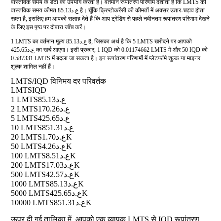
वास्तविक समय के डेटा का उपयोग करता है। वर्तमान रूपांतरण परिणाम दर्शाता है कि LMTS की
वास्तविक समय कीमत ع.د85.13 है। चूँकि क्रिप्टोकरेंसी की कीमतों में अक्सर उतार-चढ़ाव होता
रहता है, इसलिए हम आपको सलाह देते हैं कि आप ट्रेडिंग से पहले नवीनतम रूपांतरण परिणाम देखने
के लिए इस पृष्ठ पर दोबारा जाँच करें।
1 LMTS का वर्तमान मूल्य ع.د85.13 है, जिसका अर्थ है कि 5 LMTS खरीदने पर आपको
ع.د425.65 का खर्च आएगा। इसी प्रकार, 1 IQD को 0.01174662 LMTS में और 50 IQD को
0.587331 LMTS में बदला जा सकता है। इन रूपांतरण परिणामों में प्लेटफ़ॉर्म शुल्क या माइनर
शुल्क शामिल नहीं हैं।
LMTS/IQD विनिमय दर परिवर्तक
LMTS
IQD
1 LMTS
ع.د85.13
2 LMTS
ع.د170.26
5 LMTS
ع.د425.65
10 LMTS
ع.د851.31
20 LMTS
ع.د1.70K
50 LMTS
ع.د4.26K
100 LMTS
ع.د8.51K
200 LMTS
ع.د17.03K
500 LMTS
ع.د42.57K
1000 LMTS
ع.د85.13K
5000 LMTS
ع.د425.65K
10000 LMTS
ع.د851.31K
ऊपर दी गई तालिका में, आपको एक व्यापक LMTS से IQD रूपांतरण