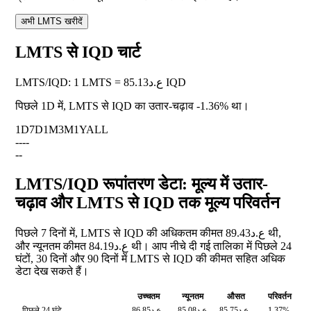
अभी LMTS खरीदें
LMTS से IQD चार्ट
LMTS
/
IQD
:
1 LMTS = ع.د85.13 IQD
पिछले 1D में, LMTS से IQD का उतार-चढ़ाव
-1.36%
था।
1D
7D
1M
3M
1Y
ALL
--
--
--
LMTS/IQD रूपांतरण डेटा: मूल्य में उतार-
चढ़ाव और LMTS से IQD तक मूल्य परिवर्तन
पिछले 7 दिनों में, LMTS से IQD की अधिकतम कीमत ع.د89.43 थी,
और न्यूनतम कीमत ع.د84.19 थी। आप नीचे दी गई तालिका में पिछले 24
घंटों, 30 दिनों और 90 दिनों में LMTS से IQD की कीमत सहित अधिक
डेटा देख सकते हैं।
उच्चतम
न्यूनतम
औसत
परिवर्तन
पिछले 24 घंटे
ع.د86.85
ع.د85.08
ع.د85.75
-1.37%