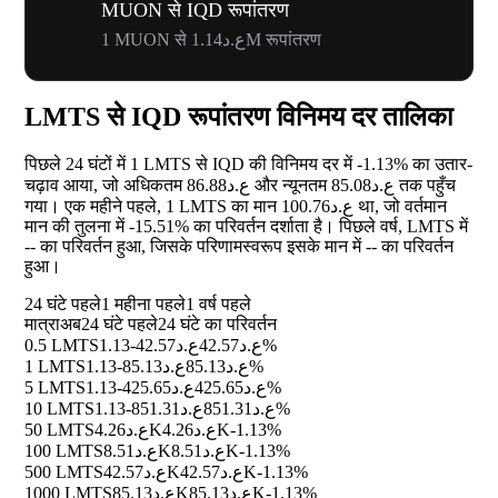
MUON से IQD रूपांतरण
1 MUON से ع.د1.14M रूपांतरण
LMTS से IQD रूपांतरण विनिमय दर तालिका
पिछले 24 घंटों में 1 LMTS से IQD की विनिमय दर में
-1.13%
का उतार-
चढ़ाव आया, जो अधिकतम ع.د86.88 और न्यूनतम ع.د85.08 तक पहुँच
गया। एक महीने पहले, 1 LMTS का मान ع.د100.76 था, जो वर्तमान
मान की तुलना में
-15.51%
का परिवर्तन दर्शाता है। पिछले वर्ष, LMTS में
--
का परिवर्तन हुआ, जिसके परिणामस्वरूप इसके मान में
--
का परिवर्तन
हुआ।
24 घंटे पहले
1 महीना पहले
1 वर्ष पहले
मात्रा
अब
24 घंटे पहले
24 घंटे का परिवर्तन
0.5 LMTS
ع.د42.57
ع.د42.57
-1.13%
1 LMTS
ع.د85.13
ع.د85.13
-1.13%
5 LMTS
ع.د425.65
ع.د425.65
-1.13%
10 LMTS
ع.د851.31
ع.د851.31
-1.13%
50 LMTS
ع.د4.26K
ع.د4.26K
-1.13%
100 LMTS
ع.د8.51K
ع.د8.51K
-1.13%
500 LMTS
ع.د42.57K
ع.د42.57K
-1.13%
1000 LMTS
ع.د85.13K
ع.د85.13K
-1.13%