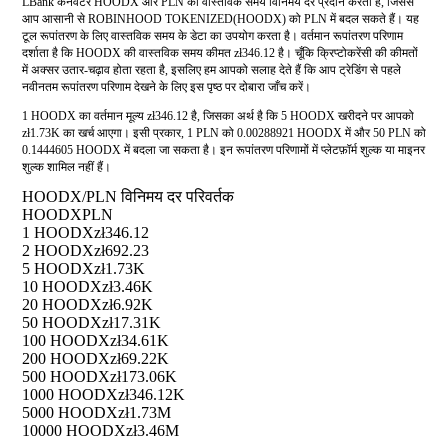
LBank कनवर्टर HOODX और PLN की वास्तविक समय विनिमय दर प्रदान करता है, जिससे
आप आसानी से ROBINHOOD TOKENIZED(HOODX) को PLN में बदल सकते हैं। यह
टूल रूपांतरण के लिए वास्तविक समय के डेटा का उपयोग करता है। वर्तमान रूपांतरण परिणाम
दर्शाता है कि HOODX की वास्तविक समय कीमत zł346.12 है। चूँकि क्रिप्टोकरेंसी की कीमतों
में अक्सर उतार-चढ़ाव होता रहता है, इसलिए हम आपको सलाह देते हैं कि आप ट्रेडिंग से पहले
नवीनतम रूपांतरण परिणाम देखने के लिए इस पृष्ठ पर दोबारा जाँच करें।
1 HOODX का वर्तमान मूल्य zł346.12 है, जिसका अर्थ है कि 5 HOODX खरीदने पर आपको
zł1.73K का खर्च आएगा। इसी प्रकार, 1 PLN को 0.00288921 HOODX में और 50 PLN को
0.1444605 HOODX में बदला जा सकता है। इन रूपांतरण परिणामों में प्लेटफ़ॉर्म शुल्क या माइनर
शुल्क शामिल नहीं हैं।
HOODX/PLN विनिमय दर परिवर्तक
HOODX
PLN
1 HOODX
zł346.12
2 HOODX
zł692.23
5 HOODX
zł1.73K
10 HOODX
zł3.46K
20 HOODX
zł6.92K
50 HOODX
zł17.31K
100 HOODX
zł34.61K
200 HOODX
zł69.22K
500 HOODX
zł173.06K
1000 HOODX
zł346.12K
5000 HOODX
zł1.73M
10000 HOODX
zł3.46M