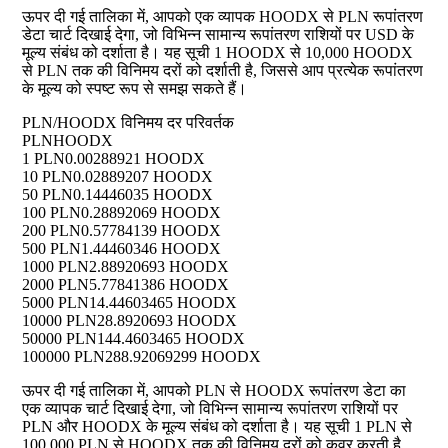
ऊपर दी गई तालिका में, आपको एक व्यापक HOODX से PLN रूपांतरण
डेटा चार्ट दिखाई देगा, जो विभिन्न सामान्य रूपांतरण राशियों पर USD के
मूल्य संबंध को दर्शाता है। यह सूची 1 HOODX से 10,000 HOODX
से PLN तक की विनिमय दरों को दर्शाती है, जिससे आप प्रत्येक रूपांतरण
के मूल्य को स्पष्ट रूप से समझ सकते हैं।
PLN/HOODX विनिमय दर परिवर्तक
PLN
HOODX
1 PLN
0.00288921 HOODX
10 PLN
0.02889207 HOODX
50 PLN
0.14446035 HOODX
100 PLN
0.28892069 HOODX
200 PLN
0.57784139 HOODX
500 PLN
1.44460346 HOODX
1000 PLN
2.88920693 HOODX
2000 PLN
5.77841386 HOODX
5000 PLN
14.44603465 HOODX
10000 PLN
28.8920693 HOODX
50000 PLN
144.4603465 HOODX
100000 PLN
288.92069299 HOODX
ऊपर दी गई तालिका में, आपको PLN से HOODX रूपांतरण डेटा का
एक व्यापक चार्ट दिखाई देगा, जो विभिन्न सामान्य रूपांतरण राशियों पर
PLN और HOODX के मूल्य संबंध को दर्शाता है। यह सूची 1 PLN से
100,000 PLN से HOODX तक की विनिमय दरों को कवर करती है,