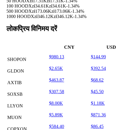
50 HOODX
zł17.31K
zł17.31K
-1.34%
100 HOODX
zł34.61K
zł34.61K
-1.34%
500 HOODX
zł173.06K
zł173.06K
-1.34%
1000 HOODX
zł346.12K
zł346.12K
-1.34%
लोकप्रिय विनिमय दरें
CNY
USD
$980.13
$144.99
SHOPON
$2.65K
$392.54
GLDON
$463.87
$68.62
AXTIB
$307.58
$45.50
SOXSB
$8.00K
$1.18K
LLYON
$5.89K
$871.36
MUON
$584.40
$86.45
COPXON