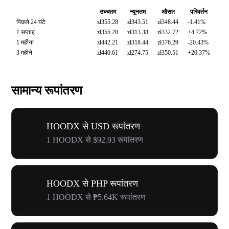
उच्चतम
न्यूनतम
औसत
परिवर्तन
पिछले 24 घंटे
zł355.28
zł343.51
zł348.44
-1.41%
1 सप्ताह
zł355.28
zł313.38
zł332.72
+4.72%
1 महीना
zł442.21
zł318.44
zł376.29
-20.43%
3 महीने
zł440.61
zł274.75
zł350.51
+20.37%
सामान्य रूपांतरण
HOODX से USD रूपांतरण
1 HOODX से $92.93 रूपांतरण
HOODX से PHP रूपांतरण
1 HOODX से ₱5.64K रूपांतरण