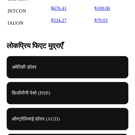
$676.41
$100.06
INTCON
$534.27
$79.03
IAUON
लोकप्रिय फिएट मुद्राएँ
अमेरिकी डॉलर
फ़िलीपीनी पेसो (PHP)
ऑस्ट्रेलियाई डॉलर (AUD)