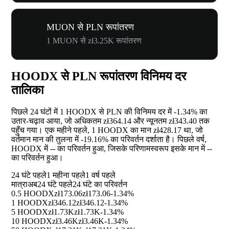
MUON से PLN रूपांतरण
1 MUON से zł3.25K रूपांतरण
HOODX से PLN रूपांतरण विनिमय दर
तालिका
पिछले 24 घंटों में 1 HOODX से PLN की विनिमय दर में
-1.34%
का
उतार-चढ़ाव आया, जो अधिकतम zł364.14 और न्यूनतम zł343.40 तक
पहुँच गया। एक महीने पहले, 1 HOODX का मान zł428.17 था, जो
वर्तमान मान की तुलना में
-19.16%
का परिवर्तन दर्शाता है। पिछले वर्ष,
HOODX में
--
का परिवर्तन हुआ, जिसके परिणामस्वरूप इसके मान में
--
का परिवर्तन हुआ।
24 घंटे पहले
1 महीना पहले
1 वर्ष पहले
मात्रा
अब
24 घंटे पहले
24 घंटे का परिवर्तन
0.5 HOODX
zł173.06
zł173.06
-1.34%
1 HOODX
zł346.12
zł346.12
-1.34%
5 HOODX
zł1.73K
zł1.73K
-1.34%
10 HOODX
zł3.46K
zł3.46K
-1.34%