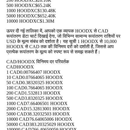
200 HOODX
C$26.10K
500 HOODX
C$65.24K
1000 HOODX
C$130.48K
5000 HOODX
C$652.40K
10000 HOODX
C$1.30M
ऊपर दी गई तालिका में, आपको एक व्यापक HOODX से CAD
रूपांतरण डेटा चार्ट दिखाई देगा, जो विभिन्न सामान्य रूपांतरण राशियों पर
USD के मूल्य संबंध को दर्शाता है। यह सूची 1 HOODX से 10,000
HOODX से CAD तक की विनिमय दरों को दर्शाती है, जिससे आप
प्रत्येक रूपांतरण के मूल्य को स्पष्ट रूप से समझ सकते हैं।
CAD/HOODX विनिमय दर परिवर्तक
CAD
HOODX
1 CAD
0.00766407 HOODX
10 CAD
0.07664065 HOODX
50 CAD
0.38320325 HOODX
100 CAD
0.7664065 HOODX
200 CAD
1.532813 HOODX
500 CAD
3.8320325 HOODX
1000 CAD
7.66406501 HOODX
2000 CAD
15.32813001 HOODX
5000 CAD
38.32032503 HOODX
10000 CAD
76.64065006 HOODX
50000 CAD
383.20325029 HOODX
100000 CAD
766.40650059 HOODX