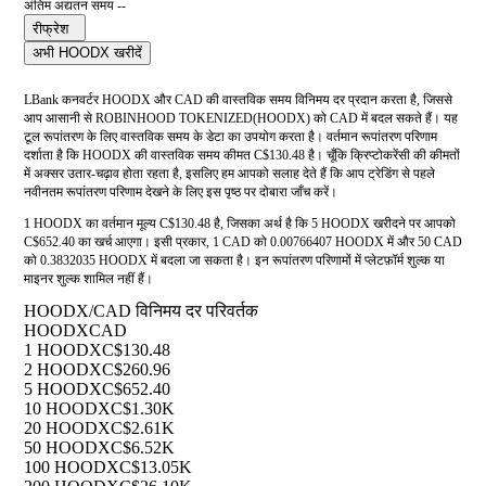
अंतिम अद्यतन समय --
रीफ्रेश
अभी HOODX खरीदें
LBank कनवर्टर HOODX और CAD की वास्तविक समय विनिमय दर प्रदान करता है, जिससे
आप आसानी से ROBINHOOD TOKENIZED(HOODX) को CAD में बदल सकते हैं। यह
टूल रूपांतरण के लिए वास्तविक समय के डेटा का उपयोग करता है। वर्तमान रूपांतरण परिणाम
दर्शाता है कि HOODX की वास्तविक समय कीमत C$130.48 है। चूँकि क्रिप्टोकरेंसी की कीमतों
में अक्सर उतार-चढ़ाव होता रहता है, इसलिए हम आपको सलाह देते हैं कि आप ट्रेडिंग से पहले
नवीनतम रूपांतरण परिणाम देखने के लिए इस पृष्ठ पर दोबारा जाँच करें।
1 HOODX का वर्तमान मूल्य C$130.48 है, जिसका अर्थ है कि 5 HOODX खरीदने पर आपको
C$652.40 का खर्च आएगा। इसी प्रकार, 1 CAD को 0.00766407 HOODX में और 50 CAD
को 0.3832035 HOODX में बदला जा सकता है। इन रूपांतरण परिणामों में प्लेटफ़ॉर्म शुल्क या
माइनर शुल्क शामिल नहीं हैं।
HOODX/CAD विनिमय दर परिवर्तक
HOODX
CAD
1 HOODX
C$130.48
2 HOODX
C$260.96
5 HOODX
C$652.40
10 HOODX
C$1.30K
20 HOODX
C$2.61K
50 HOODX
C$6.52K
100 HOODX
C$13.05K