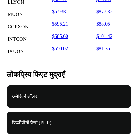
LLYON
$5.93K
$877.32
MUON
$595.21
$88.05
COPXON
$685.60
$101.42
INTCON
$550.02
$81.36
IAUON
लोकप्रिय फिएट मुद्राएँ
अमेरिकी डॉलर
फ़िलीपीनी पेसो (PHP)