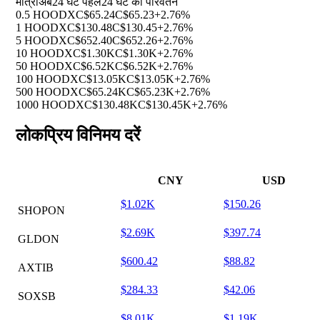
मात्रा
अब
24 घंटे पहले
24 घंटे का परिवर्तन
0.5 HOODX
C$65.24
C$65.23
+2.76%
1 HOODX
C$130.48
C$130.45
+2.76%
5 HOODX
C$652.40
C$652.26
+2.76%
10 HOODX
C$1.30K
C$1.30K
+2.76%
50 HOODX
C$6.52K
C$6.52K
+2.76%
100 HOODX
C$13.05K
C$13.05K
+2.76%
500 HOODX
C$65.24K
C$65.23K
+2.76%
1000 HOODX
C$130.48K
C$130.45K
+2.76%
लोकप्रिय विनिमय दरें
CNY
USD
$1.02K
$150.26
SHOPON
$2.69K
$397.74
GLDON
$600.42
$88.82
AXTIB
$284.33
$42.06
SOXSB
$8.01K
$1.19K