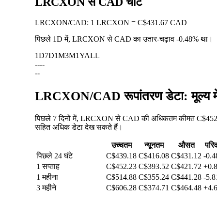
LRCXON से CAD चार्ट
LRCXON
/
CAD
:
1 LRCXON = C$431.67 CAD
पिछले 1D में, LRCXON से CAD का उतार-चढ़ाव
-0.48%
था।
1D
7D
1M
3M
1Y
ALL
--
--
--
LRCXON/CAD रूपांतरण डेटा: मूल्य म
पिछले 7 दिनों में, LRCXON से CAD की अधिकतम कीमत C$452.23
सहित अधिक डेटा देख सकते हैं।
उच्चतम
न्यूनतम
औसत
परिव
पिछले 24 घंटे
C$439.18
C$416.08
C$431.12
-0.
1 सप्ताह
C$452.23
C$393.52
C$421.72
+0.
1 महीना
C$514.88
C$355.24
C$441.28
-5.
3 महीने
C$606.28
C$374.71
C$464.48
+4.