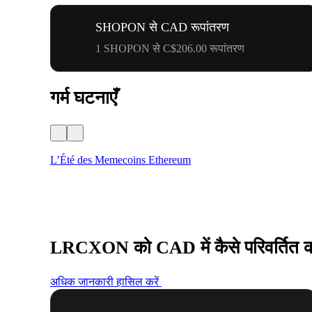
SHOPON से CAD रूपांतरण
1 SHOPON से C$206.00 रूपांतरण
गर्म घटनाएँ
L’Été des Memecoins Ethereum
LRCXON को CAD में कैसे परिवर्तित कर
अधिक जानकारी हासिल करें