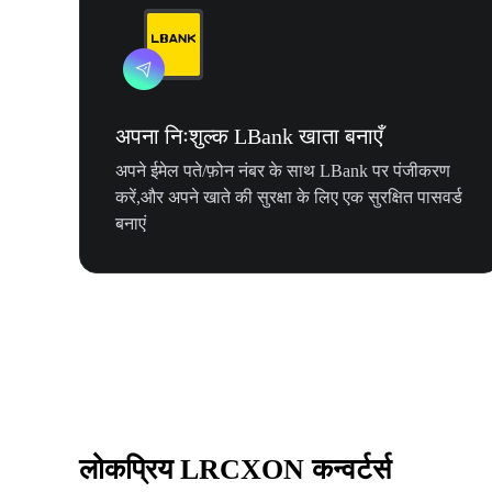
अपना निःशुल्क LBank खाता बनाएँ
अपने ईमेल पते/फ़ोन नंबर के साथ LBank पर पंजीकरण
करें,और अपने खाते की सुरक्षा के लिए एक सुरक्षित पासवर्ड
बनाएं
लोकप्रिय LRCXON कन्वर्टर्स