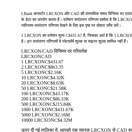
LBank कनवर्टर LRCXON और CAD की वास्तविक समय विनिमय दर प्रद
के डेटा का उपयोग करता है। वर्तमान रूपांतरण परिणाम दर्शाता है कि LRCXON
नवीनतम रूपांतरण परिणाम देखने के लिए इस पृष्ठ पर दोबारा जाँच करें।
1 LRCXON का वर्तमान मूल्य C$431.67 है, जिसका अर्थ है कि 5 LR
है। इन रूपांतरण परिणामों में प्लेटफ़ॉर्म शुल्क या माइनर शुल्क शामिल नहीं हैं।
LRCXON/CAD विनिमय दर परिवर्तक
LRCXON
CAD
1 LRCXON
C$431.67
2 LRCXON
C$863.35
5 LRCXON
C$2.16K
10 LRCXON
C$4.32K
20 LRCXON
C$8.63K
50 LRCXON
C$21.58K
100 LRCXON
C$43.17K
200 LRCXON
C$86.33K
500 LRCXON
C$215.84K
1000 LRCXON
C$431.67K
5000 LRCXON
C$2.16M
10000 LRCXON
C$4.32M
ऊपर दी गई तालिका में, आपको एक व्यापक LRCXON से CAD रूपांतरण