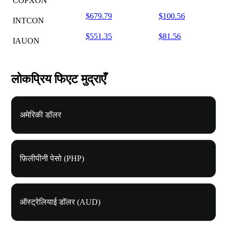
COPXON
$679.79
$100.56
INTCON
$551.35
$81.56
IAUON
लोकप्रिय फिएट मुद्राएँ
अमेरिकी डॉलर
फ़िलीपीनी पेसो (PHP)
ऑस्ट्रेलियाई डॉलर (AUD)