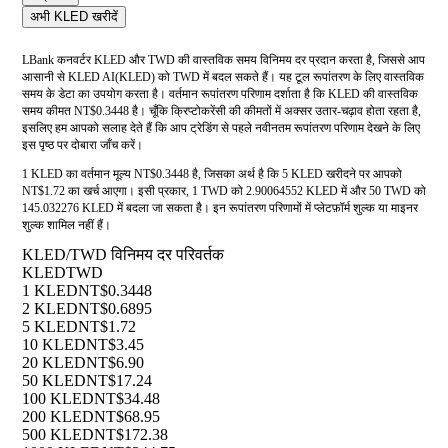
अभी KLED खरीदें
LBank कनवर्टर KLED और TWD की वास्तविक समय विनिमय दर प्रदान करता है, जिससे आप
आसानी से KLED AI(KLED) को TWD में बदल सकते हैं। यह टूल रूपांतरण के लिए वास्तविक
समय के डेटा का उपयोग करता है। वर्तमान रूपांतरण परिणाम दर्शाता है कि KLED की वास्तविक
समय कीमत NT$0.3448 है। चूँकि क्रिप्टोकरेंसी की कीमतों में अक्सर उतार-चढ़ाव होता रहता है,
इसलिए हम आपको सलाह देते हैं कि आप ट्रेडिंग से पहले नवीनतम रूपांतरण परिणाम देखने के लिए
इस पृष्ठ पर दोबारा जाँच करें।
1 KLED का वर्तमान मूल्य NT$0.3448 है, जिसका अर्थ है कि 5 KLED खरीदने पर आपको
NT$1.72 का खर्च आएगा। इसी प्रकार, 1 TWD को 2.90064552 KLED में और 50 TWD को
145.032276 KLED में बदला जा सकता है। इन रूपांतरण परिणामों में प्लेटफ़ॉर्म शुल्क या माइनर
शुल्क शामिल नहीं हैं।
KLED/TWD विनिमय दर परिवर्तक
KLED
TWD
1 KLED
NT$0.3448
2 KLED
NT$0.6895
5 KLED
NT$1.72
10 KLED
NT$3.45
20 KLED
NT$6.90
50 KLED
NT$17.24
100 KLED
NT$34.48
200 KLED
NT$68.95
500 KLED
NT$172.38