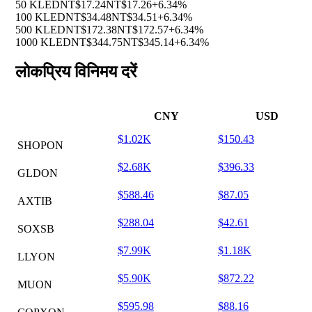
50 KLED
NT$17.24
NT$17.26
+6.34%
100 KLED
NT$34.48
NT$34.51
+6.34%
500 KLED
NT$172.38
NT$172.57
+6.34%
1000 KLED
NT$344.75
NT$345.14
+6.34%
लोकप्रिय विनिमय दरें
CNY
USD
$1.02K
$150.43
SHOPON
$2.68K
$396.33
GLDON
$588.46
$87.05
AXTIB
$288.04
$42.61
SOXSB
$7.99K
$1.18K
LLYON
$5.90K
$872.22
MUON
$595.98
$88.16