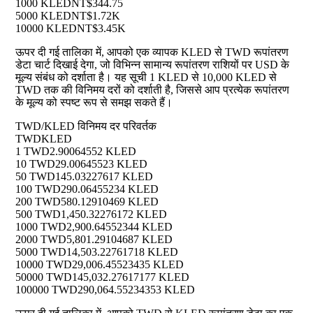
1000 KLED
NT$344.75
5000 KLED
NT$1.72K
10000 KLED
NT$3.45K
ऊपर दी गई तालिका में, आपको एक व्यापक KLED से TWD रूपांतरण
डेटा चार्ट दिखाई देगा, जो विभिन्न सामान्य रूपांतरण राशियों पर USD के
मूल्य संबंध को दर्शाता है। यह सूची 1 KLED से 10,000 KLED से
TWD तक की विनिमय दरों को दर्शाती है, जिससे आप प्रत्येक रूपांतरण
के मूल्य को स्पष्ट रूप से समझ सकते हैं।
TWD/KLED विनिमय दर परिवर्तक
TWD
KLED
1 TWD
2.90064552 KLED
10 TWD
29.00645523 KLED
50 TWD
145.03227617 KLED
100 TWD
290.06455234 KLED
200 TWD
580.12910469 KLED
500 TWD
1,450.32276172 KLED
1000 TWD
2,900.64552344 KLED
2000 TWD
5,801.29104687 KLED
5000 TWD
14,503.22761718 KLED
10000 TWD
29,006.45523435 KLED
50000 TWD
145,032.27617177 KLED
100000 TWD
290,064.55234353 KLED