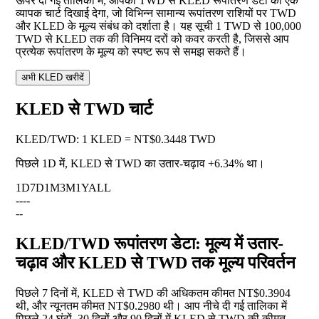
ऊपर दी गई तालिका में, आपको TWD से KLED रूपांतरण डेटा का एक
व्यापक चार्ट दिखाई देगा, जो विभिन्न सामान्य रूपांतरण राशियों पर TWD
और KLED के मूल्य संबंध को दर्शाता है। यह सूची 1 TWD से 100,000
TWD से KLED तक की विनिमय दरों को कवर करती है, जिससे आप
प्रत्येक रूपांतरण के मूल्य को स्पष्ट रूप से समझ सकते हैं।
अभी KLED खरीदें
KLED से TWD चार्ट
KLED
/
TWD
:
1 KLED = NT$0.3448 TWD
पिछले 1D में, KLED से TWD का उतार-चढ़ाव
+6.34%
था।
1D
7D
1M
3M
1Y
ALL
--
--
--
KLED/TWD रूपांतरण डेटा: मूल्य में उतार-
चढ़ाव और KLED से TWD तक मूल्य परिवर्तन
पिछले 7 दिनों में, KLED से TWD की अधिकतम कीमत NT$0.3904
थी, और न्यूनतम कीमत NT$0.2980 थी। आप नीचे दी गई तालिका में
पिछले 24 घंटों, 30 दिनों और 90 दिनों में KLED से TWD की कीमत