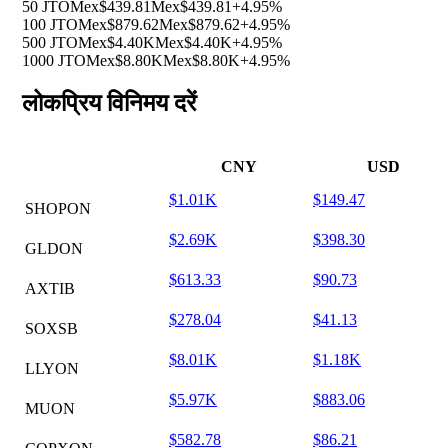
50 JTO
Mex$439.81
Mex$439.81
+4.95%
100 JTO
Mex$879.62
Mex$879.62
+4.95%
500 JTO
Mex$4.40K
Mex$4.40K
+4.95%
1000 JTO
Mex$8.80K
Mex$8.80K
+4.95%
लोकप्रिय विनिमय दरें
CNY
USD
$1.01K
$149.47
SHOPON
$2.69K
$398.30
GLDON
$613.33
$90.73
AXTIB
$278.04
$41.13
SOXSB
$8.01K
$1.18K
LLYON
$5.97K
$883.06
MUON
$582.78
$86.21