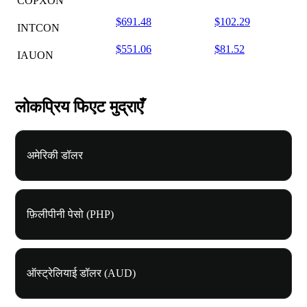
COPXON
$691.48
$102.29
INTCON
$551.06
$81.52
IAUON
लोकप्रिय फिएट मुद्राएँ
अमेरिकी डॉलर
फ़िलीपीनी पेसो (PHP)
ऑस्ट्रेलियाई डॉलर (AUD)