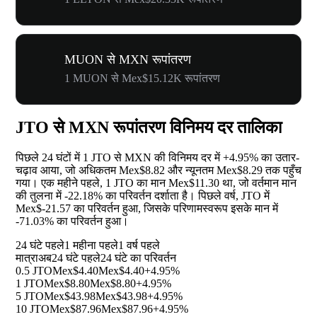
MUON से MXN रूपांतरण
1 MUON से Mex$15.12K रूपांतरण
JTO से MXN रूपांतरण विनिमय दर तालिका
पिछले 24 घंटों में 1 JTO से MXN की विनिमय दर में
+4.95%
का उतार-
चढ़ाव आया, जो अधिकतम Mex$8.82 और न्यूनतम Mex$8.29 तक पहुँच
गया। एक महीने पहले, 1 JTO का मान Mex$11.30 था, जो वर्तमान मान
की तुलना में
-22.18%
का परिवर्तन दर्शाता है। पिछले वर्ष, JTO में
Mex$-21.57 का परिवर्तन हुआ, जिसके परिणामस्वरूप इसके मान में
-71.03%
का परिवर्तन हुआ।
24 घंटे पहले
1 महीना पहले
1 वर्ष पहले
मात्रा
अब
24 घंटे पहले
24 घंटे का परिवर्तन
0.5 JTO
Mex$4.40
Mex$4.40
+4.95%
1 JTO
Mex$8.80
Mex$8.80
+4.95%
5 JTO
Mex$43.98
Mex$43.98
+4.95%
10 JTO
Mex$87.96
Mex$87.96
+4.95%