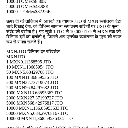
1000 JTO
Mex$8.80K
5000 JTO
Mex$43.98K
10000 JTO
Mex$87.96K
ऊपर दी गई तालिका में, आपको एक व्यापक JTO से MXN रूपांतरण डेटा
चार्ट दिखाई देगा, जो विभिन्न सामान्य रूपांतरण राशियों पर USD के मूल्य
संबंध को दर्शाता है। यह सूची 1 JTO से 10,000 JTO से MXN तक की
विनिमय दरों को दर्शाती है, जिससे आप प्रत्येक रूपांतरण के मूल्य को स्पष्ट
रूप से समझ सकते हैं।
MXN/JTO विनिमय दर परिवर्तक
MXN
JTO
1 MXN
0.11368595 JTO
10 MXN
1.13685954 JTO
50 MXN
5.68429768 JTO
100 MXN
11.36859536 JTO
200 MXN
22.73719073 JTO
500 MXN
56.84297682 JTO
1000 MXN
113.68595363 JTO
2000 MXN
227.37190727 JTO
5000 MXN
568.42976817 JTO
10000 MXN
1,136.85953633 JTO
50000 MXN
5,684.29768167 JTO
100000 MXN
11,368.59536334 JTO