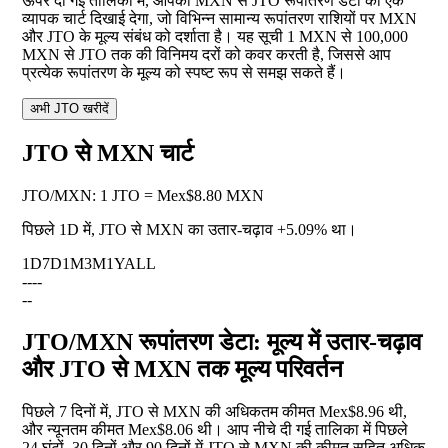
ऊपर दी गई तालिका में, आपको MXN से JTO रूपांतरण डेटा का एक
व्यापक चार्ट दिखाई देगा, जो विभिन्न सामान्य रूपांतरण राशियों पर MXN
और JTO के मूल्य संबंध को दर्शाता है। यह सूची 1 MXN से 100,000
MXN से JTO तक की विनिमय दरों को कवर करती है, जिससे आप
प्रत्येक रूपांतरण के मूल्य को स्पष्ट रूप से समझ सकते हैं।
अभी JTO खरीदें
JTO से MXN चार्ट
JTO
/
MXN
:
1 JTO = Mex$8.80 MXN
पिछले 1D में, JTO से MXN का उतार-चढ़ाव
+5.09%
था।
1D
7D
1M
3M
1Y
ALL
--
--
--
JTO/MXN रूपांतरण डेटा: मूल्य में उतार-चढ़ाव
और JTO से MXN तक मूल्य परिवर्तन
पिछले 7 दिनों में, JTO से MXN की अधिकतम कीमत Mex$8.96 थी,
और न्यूनतम कीमत Mex$8.06 थी। आप नीचे दी गई तालिका में पिछले
24 घंटों, 30 दिनों और 90 दिनों में JTO से MXN की कीमत सहित अधिक