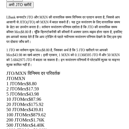
अभी JTO खरीदें
LBank कनवर्टर JTO और MXN की वास्तविक समय विनिमय दर प्रदान करता है, जिससे आप
आसानी से JITO(JTO) को MXN में बदल सकते हैं। यह टूल रूपांतरण के लिए वास्तविक समय
के डेटा का उपयोग करता है। वर्तमान रूपांतरण परिणाम दर्शाता है कि JTO की वास्तविक समय
कीमत Mex$8.80 है। चूँकि क्रिप्टोकरेंसी की कीमतों में अक्सर उतार-चढ़ाव होता रहता है, इसलिए
हम आपको सलाह देते हैं कि आप ट्रेडिंग से पहले नवीनतम रूपांतरण परिणाम देखने के लिए इस पृष्ठ
पर दोबारा जाँच करें।
1 JTO का वर्तमान मूल्य Mex$8.80 है, जिसका अर्थ है कि 5 JTO खरीदने पर आपको
Mex$43.98 का खर्च आएगा। इसी प्रकार, 1 MXN को 0.11368595 JTO में और 50 MXN
को 5.6842975 JTO में बदला जा सकता है। इन रूपांतरण परिणामों में प्लेटफ़ॉर्म शुल्क या माइनर
शुल्क शामिल नहीं हैं।
JTO/MXN विनिमय दर परिवर्तक
JTO
MXN
1 JTO
Mex$8.80
2 JTO
Mex$17.59
5 JTO
Mex$43.98
10 JTO
Mex$87.96
20 JTO
Mex$175.92
50 JTO
Mex$439.81
100 JTO
Mex$879.62
200 JTO
Mex$1.76K
500 JTO
Mex$4.40K