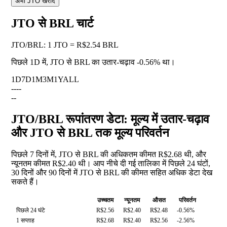
अभी JTO खरीदें
JTO से BRL चार्ट
JTO
/
BRL
:
1 JTO = R$2.54 BRL
पिछले 1D में, JTO से BRL का उतार-चढ़ाव
-0.56%
था।
1D
7D
1M
3M
1Y
ALL
--
--
--
JTO/BRL रूपांतरण डेटा: मूल्य में उतार-चढ़ाव
और JTO से BRL तक मूल्य परिवर्तन
पिछले 7 दिनों में, JTO से BRL की अधिकतम कीमत R$2.68 थी, और
न्यूनतम कीमत R$2.40 थी। आप नीचे दी गई तालिका में पिछले 24 घंटों,
30 दिनों और 90 दिनों में JTO से BRL की कीमत सहित अधिक डेटा देख
सकते हैं।
उच्चतम
न्यूनतम
औसत
परिवर्तन
पिछले 24 घंटे
R$2.56
R$2.40
R$2.48
-0.56%
1 सप्ताह
R$2.68
R$2.40
R$2.56
-2.56%