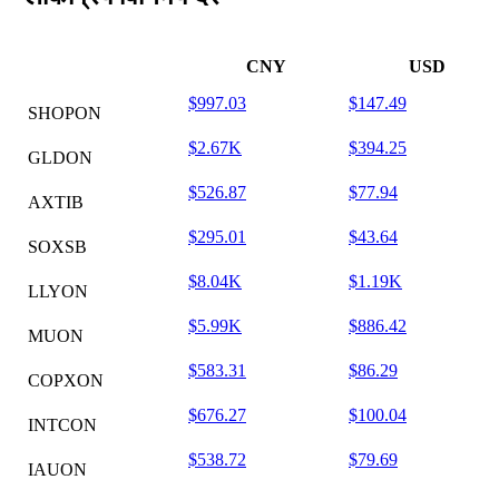
CNY
USD
$997.03
$147.49
SHOPON
$2.67K
$394.25
GLDON
$526.87
$77.94
AXTIB
$295.01
$43.64
SOXSB
$8.04K
$1.19K
LLYON
$5.99K
$886.42
MUON
$583.31
$86.29
COPXON
$676.27
$100.04
INTCON
$538.72
$79.69
IAUON