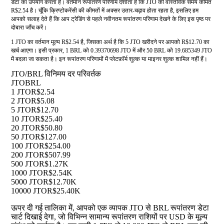
डेटा का उपयोग करता है। वर्तमान रूपांतरण परिणाम दर्शाता है कि JTO की वास्तविक समय कीमत
R$2.54 है। चूँकि क्रिप्टोकरेंसी की कीमतों में अक्सर उतार-चढ़ाव होता रहता है, इसलिए हम
आपको सलाह देते हैं कि आप ट्रेडिंग से पहले नवीनतम रूपांतरण परिणाम देखने के लिए इस पृष्ठ पर
दोबारा जाँच करें।
1 JTO का वर्तमान मूल्य R$2.54 है, जिसका अर्थ है कि 5 JTO खरीदने पर आपको R$12.70 का
खर्च आएगा। इसी प्रकार, 1 BRL को 0.39370698 JTO में और 50 BRL को 19.685349 JTO
में बदला जा सकता है। इन रूपांतरण परिणामों में प्लेटफ़ॉर्म शुल्क या माइनर शुल्क शामिल नहीं हैं।
JTO/BRL विनिमय दर परिवर्तक
JTO
BRL
1 JTO
R$2.54
2 JTO
R$5.08
5 JTO
R$12.70
10 JTO
R$25.40
20 JTO
R$50.80
50 JTO
R$127.00
100 JTO
R$254.00
200 JTO
R$507.99
500 JTO
R$1.27K
1000 JTO
R$2.54K
5000 JTO
R$12.70K
10000 JTO
R$25.40K
ऊपर दी गई तालिका में, आपको एक व्यापक JTO से BRL रूपांतरण डेटा
चार्ट दिखाई देगा, जो विभिन्न सामान्य रूपांतरण राशियों पर USD के मूल्य