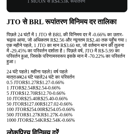
1 MUON से R$4.53K रूपांतरण
JTO से BRL रूपांतरण विनिमय दर तालिका
पिछले 24 घंटों में 1 JTO से BRL की विनिमय दर में
-0.66%
का उतार-
चढ़ाव आया, जो अधिकतम R$2.56 और न्यूनतम R$2.40 तक पहुँच गया।
एक महीने पहले, 1 JTO का मान R$3.60 था, जो वर्तमान मान की तुलना
में
-29.45%
का परिवर्तन दर्शाता है। पिछले वर्ष, JTO में R$-5.99 का
परिवर्तन हुआ, जिसके परिणामस्वरूप इसके मान में
-70.22%
का परिवर्तन
हुआ।
24 घंटे पहले
1 महीना पहले
1 वर्ष पहले
मात्रा
अब
24 घंटे पहले
24 घंटे का परिवर्तन
0.5 JTO
R$1.27
R$1.27
-0.66%
1 JTO
R$2.54
R$2.54
-0.66%
5 JTO
R$12.70
R$12.70
-0.66%
10 JTO
R$25.40
R$25.40
-0.66%
50 JTO
R$127.00
R$127.02
-0.66%
100 JTO
R$254.00
R$254.05
-0.66%
500 JTO
R$1.27K
R$1.27K
-0.66%
1000 JTO
R$2.54K
R$2.54K
-0.66%
लोकप्रिय विनिमय दरें