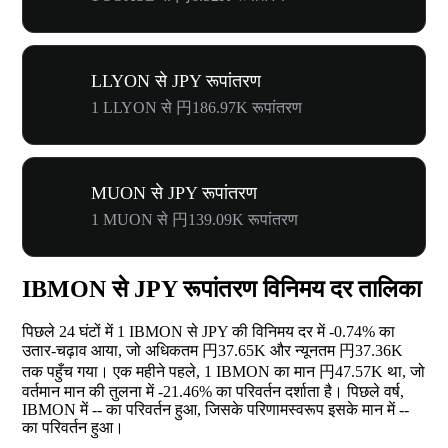
LLYON से JPY रूपांतरण
1 LLYON से 円186.97K रूपांतरण
MUON से JPY रूपांतरण
1 MUON से 円139.09K रूपांतरण
IBMON से JPY रूपांतरण विनिमय दर तालिका
पिछले 24 घंटों में 1 IBMON से JPY की विनिमय दर में
-0.74%
का
उतार-चढ़ाव आया, जो अधिकतम 円37.65K और न्यूनतम 円37.36K
तक पहुँच गया। एक महीने पहले, 1 IBMON का मान 円47.57K था, जो
वर्तमान मान की तुलना में
-21.46%
का परिवर्तन दर्शाता है। पिछले वर्ष,
IBMON में
--
का परिवर्तन हुआ, जिसके परिणामस्वरूप इसके मान में
--
का परिवर्तन हुआ।