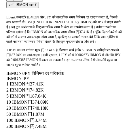
अभी IBMON खरीदें
LBank कनवर्टर IBMON और JPY की वास्तविक समय विनिमय दर प्रदान करता है, जिससे
आप आसानी से IBM (ONDO TOKENIZED STOCK)(IBMON) को JPY में बदल सकते
हैं। यह टूल रूपांतरण के लिए वास्तविक समय के डेटा का उपयोग करता है। वर्तमान रूपांतरण
परिणाम दर्शाता है कि IBMON की वास्तविक समय कीमत 円37.41K है। चूँकि क्रिप्टोकरेंसी की
कीमतों में अक्सर उतार-चढ़ाव होता रहता है, इसलिए हम आपको सलाह देते हैं कि आप ट्रेडिंग से
पहले नवीनतम रूपांतरण परिणाम देखने के लिए इस पृष्ठ पर दोबारा जाँच करें।
1 IBMON का वर्तमान मूल्य 円37.41K है, जिसका अर्थ है कि 5 IBMON खरीदने पर आपको
円187.04K का खर्च आएगा। इसी प्रकार, 1 JPY को 0.00002673 IBMON में और 50 JPY
को 0.0013365 IBMON में बदला जा सकता है। इन रूपांतरण परिणामों में प्लेटफ़ॉर्म शुल्क या
माइनर शुल्क शामिल नहीं हैं।
IBMON/JPY विनिमय दर परिवर्तक
IBMON
JPY
1 IBMON
円37.41K
2 IBMON
円74.82K
5 IBMON
円187.04K
10 IBMON
円374.09K
20 IBMON
円748.18K
50 IBMON
円1.87M
100 IBMON
円3.74M
200 IBMON
円7.48M