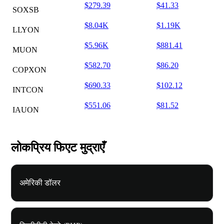
$279.39
$41.33
SOXSB
$8.04K
$1.19K
LLYON
$5.96K
$881.41
MUON
$582.70
$86.20
COPXON
$690.33
$102.12
INTCON
$551.06
$81.52
IAUON
लोकप्रिय फिएट मुद्राएँ
अमेरिकी डॉलर