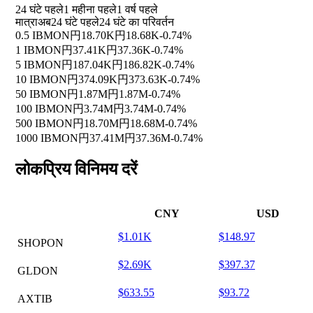
24 घंटे पहले
1 महीना पहले
1 वर्ष पहले
मात्रा
अब
24 घंटे पहले
24 घंटे का परिवर्तन
0.5 IBMON
円18.70K
円18.68K
-0.74%
1 IBMON
円37.41K
円37.36K
-0.74%
5 IBMON
円187.04K
円186.82K
-0.74%
10 IBMON
円374.09K
円373.63K
-0.74%
50 IBMON
円1.87M
円1.87M
-0.74%
100 IBMON
円3.74M
円3.74M
-0.74%
500 IBMON
円18.70M
円18.68M
-0.74%
1000 IBMON
円37.41M
円37.36M
-0.74%
लोकप्रिय विनिमय दरें
CNY
USD
$1.01K
$148.97
SHOPON
$2.69K
$397.37
GLDON
$633.55
$93.72
AXTIB