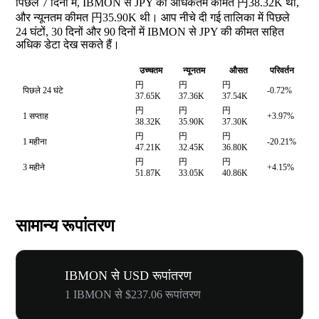
पिछले 7 दिनों में, IBMON से JPY की अधिकतम कीमत 円38.32K थी,
और न्यूनतम कीमत 円35.90K थी। आप नीचे दी गई तालिका में पिछले
24 घंटों, 30 दिनों और 90 दिनों में IBMON से JPY की कीमत सहित
अधिक डेटा देख सकते हैं।
उच्चतम
न्यूनतम
औसत
परिवर्तन
円
円
円
पिछले 24 घंटे
-0.72%
37.65K
37.36K
37.54K
円
円
円
1 सप्ताह
+3.97%
38.32K
35.90K
37.30K
円
円
円
1 महीना
-20.21%
47.21K
32.45K
36.80K
円
円
円
3 महीने
+4.15%
51.87K
33.05K
40.86K
सामान्य रूपांतरण
IBMON से USD रूपांतरण
1 IBMON से $237.06 रूपांतरण