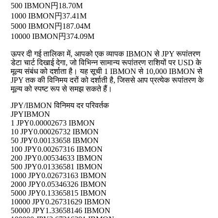
500 IBMON
円18.70M
1000 IBMON
円37.41M
5000 IBMON
円187.04M
10000 IBMON
円374.09M
ऊपर दी गई तालिका में, आपको एक व्यापक IBMON से JPY रूपांतरण
डेटा चार्ट दिखाई देगा, जो विभिन्न सामान्य रूपांतरण राशियों पर USD के
मूल्य संबंध को दर्शाता है। यह सूची 1 IBMON से 10,000 IBMON से
JPY तक की विनिमय दरों को दर्शाती है, जिससे आप प्रत्येक रूपांतरण के
मूल्य को स्पष्ट रूप से समझ सकते हैं।
JPY/IBMON विनिमय दर परिवर्तक
JPY
IBMON
1 JPY
0.00002673 IBMON
10 JPY
0.00026732 IBMON
50 JPY
0.00133658 IBMON
100 JPY
0.00267316 IBMON
200 JPY
0.00534633 IBMON
500 JPY
0.01336581 IBMON
1000 JPY
0.02673163 IBMON
2000 JPY
0.05346326 IBMON
5000 JPY
0.13365815 IBMON
10000 JPY
0.26731629 IBMON
50000 JPY
1.33658146 IBMON