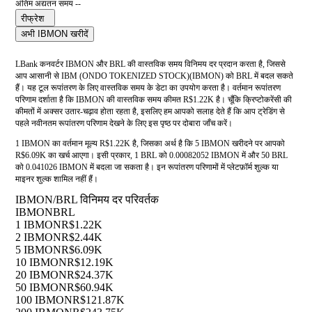
अंतिम अद्यतन समय --
रीफ्रेश
अभी IBMON खरीदें
LBank कनवर्टर IBMON और BRL की वास्तविक समय विनिमय दर प्रदान करता है, जिससे
आप आसानी से IBM (ONDO TOKENIZED STOCK)(IBMON) को BRL में बदल सकते
हैं। यह टूल रूपांतरण के लिए वास्तविक समय के डेटा का उपयोग करता है। वर्तमान रूपांतरण
परिणाम दर्शाता है कि IBMON की वास्तविक समय कीमत R$1.22K है। चूँकि क्रिप्टोकरेंसी की
कीमतों में अक्सर उतार-चढ़ाव होता रहता है, इसलिए हम आपको सलाह देते हैं कि आप ट्रेडिंग से
पहले नवीनतम रूपांतरण परिणाम देखने के लिए इस पृष्ठ पर दोबारा जाँच करें।
1 IBMON का वर्तमान मूल्य R$1.22K है, जिसका अर्थ है कि 5 IBMON खरीदने पर आपको
R$6.09K का खर्च आएगा। इसी प्रकार, 1 BRL को 0.00082052 IBMON में और 50 BRL
को 0.041026 IBMON में बदला जा सकता है। इन रूपांतरण परिणामों में प्लेटफ़ॉर्म शुल्क या
माइनर शुल्क शामिल नहीं हैं।
IBMON/BRL विनिमय दर परिवर्तक
IBMON
BRL
1 IBMON
R$1.22K
2 IBMON
R$2.44K
5 IBMON
R$6.09K
10 IBMON
R$12.19K
20 IBMON
R$24.37K
50 IBMON
R$60.94K
100 IBMON
R$121.87K