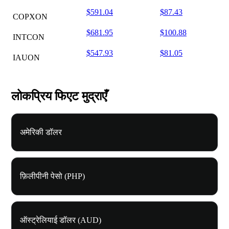
$591.04
$87.43
COPXON
$681.95
$100.88
INTCON
$547.93
$81.05
IAUON
लोकप्रिय फिएट मुद्राएँ
अमेरिकी डॉलर
फ़िलीपीनी पेसो (PHP)
ऑस्ट्रेलियाई डॉलर (AUD)