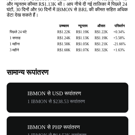
और न्यूनतम कीमत R$1.13K थी। आप नीचे दी गई तालिका में पिछले 24
घंटों, 30 दिनों और 90 दिनों में IBMON से BRL की कीमत सहित अधिक
डेटा देख सकते हैं।
उच्चतम
न्यूनतम
औसत
परिवर्तन
पिछले 24 घंटे
R$1.22K
R$1.19K
R$1.22K
+0.34%
1 सप्ताह
R$1.24K
R$1.13K
R$1.19K
+5.58%
1 महीना
R$1.58K
R$1.05K
R$1.21K
-21.66%
3 महीने
R$1.68K
R$1.07K
R$1.32K
+1.63%
सामान्य रूपांतरण
IBMON से USD रूपांतरण
1 IBMON से $238.53 रूपांतरण
IBMON से PHP रूपांतरण