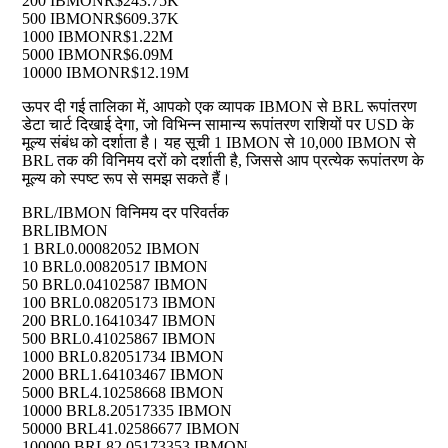
200 IBMON
R$243.75K
500 IBMON
R$609.37K
1000 IBMON
R$1.22M
5000 IBMON
R$6.09M
10000 IBMON
R$12.19M
ऊपर दी गई तालिका में, आपको एक व्यापक IBMON से BRL रूपांतरण
डेटा चार्ट दिखाई देगा, जो विभिन्न सामान्य रूपांतरण राशियों पर USD के
मूल्य संबंध को दर्शाता है। यह सूची 1 IBMON से 10,000 IBMON से
BRL तक की विनिमय दरों को दर्शाती है, जिससे आप प्रत्येक रूपांतरण के
मूल्य को स्पष्ट रूप से समझ सकते हैं।
BRL/IBMON विनिमय दर परिवर्तक
BRL
IBMON
1 BRL
0.00082052 IBMON
10 BRL
0.00820517 IBMON
50 BRL
0.04102587 IBMON
100 BRL
0.08205173 IBMON
200 BRL
0.16410347 IBMON
500 BRL
0.41025867 IBMON
1000 BRL
0.82051734 IBMON
2000 BRL
1.64103467 IBMON
5000 BRL
4.10258668 IBMON
10000 BRL
8.20517335 IBMON
50000 BRL
41.02586677 IBMON
100000 BRL
82.05173353 IBMON