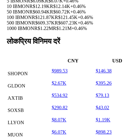
5 IBMON
R$6.09K
R$6.07K
+0.46%
10 IBMON
R$12.19K
R$12.14K
+0.46%
50 IBMON
R$60.94K
R$60.72K
+0.46%
100 IBMON
R$121.87K
R$121.45K
+0.46%
500 IBMON
R$609.37K
R$607.23K
+0.46%
1000 IBMON
R$1.22M
R$1.21M
+0.46%
लोकप्रिय विनिमय दरें
CNY
USD
$989.53
$146.38
SHOPON
$2.67K
$395.26
GLDON
$534.92
$79.13
AXTIB
$290.82
$43.02
SOXSB
$8.07K
$1.19K
LLYON
$6.07K
$898.23
MUON