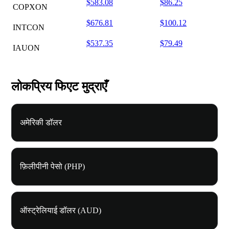
$583.08
$86.25
COPXON
$676.81
$100.12
INTCON
$537.35
$79.49
IAUON
लोकप्रिय फिएट मुद्राएँ
अमेरिकी डॉलर
फ़िलीपीनी पेसो (PHP)
ऑस्ट्रेलियाई डॉलर (AUD)