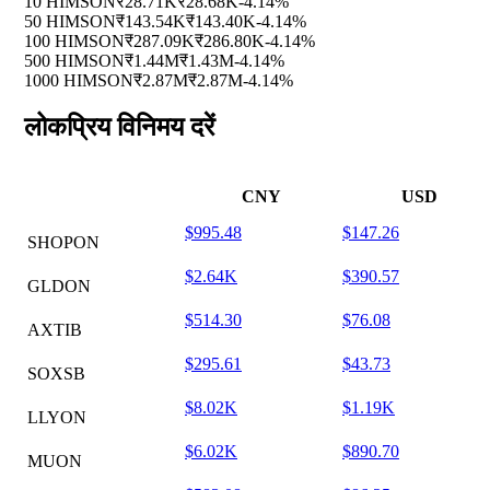
10 HIMSON
₹28.71K
₹28.68K
-4.14%
50 HIMSON
₹143.54K
₹143.40K
-4.14%
100 HIMSON
₹287.09K
₹286.80K
-4.14%
500 HIMSON
₹1.44M
₹1.43M
-4.14%
1000 HIMSON
₹2.87M
₹2.87M
-4.14%
लोकप्रिय विनिमय दरें
CNY
USD
$995.48
$147.26
SHOPON
$2.64K
$390.57
GLDON
$514.30
$76.08
AXTIB
$295.61
$43.73
SOXSB
$8.02K
$1.19K
LLYON
$6.02K
$890.70
MUON