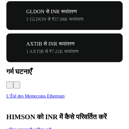
GLDON से INR रूपांतरण
1 GLDON से ₹37.08K रूपांतरण
AXTIB से INR रूपांतरण
1 AXTIB से ₹7.22K रूपांतरण
गर्म घटनाएँ
L’Été des Memecoins Ethereum
WO
HIMSON को INR में कैसे परिवर्तित करें