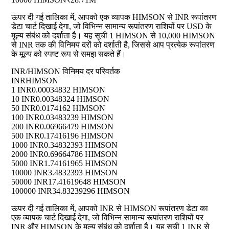
ऊपर दी गई तालिका में, आपको एक व्यापक HIMSON से INR रूपांतरण
डेटा चार्ट दिखाई देगा, जो विभिन्न सामान्य रूपांतरण राशियों पर USD के
मूल्य संबंध को दर्शाता है। यह सूची 1 HIMSON से 10,000 HIMSON
से INR तक की विनिमय दरों को दर्शाती है, जिससे आप प्रत्येक रूपांतरण
के मूल्य को स्पष्ट रूप से समझ सकते हैं।
INR/HIMSON विनिमय दर परिवर्तक
INR
HIMSON
1 INR
0.00034832 HIMSON
10 INR
0.00348324 HIMSON
50 INR
0.0174162 HIMSON
100 INR
0.03483239 HIMSON
200 INR
0.06966479 HIMSON
500 INR
0.17416196 HIMSON
1000 INR
0.34832393 HIMSON
2000 INR
0.69664786 HIMSON
5000 INR
1.74161965 HIMSON
10000 INR
3.4832393 HIMSON
50000 INR
17.41619648 HIMSON
100000 INR
34.83239296 HIMSON
ऊपर दी गई तालिका में, आपको INR से HIMSON रूपांतरण डेटा का
एक व्यापक चार्ट दिखाई देगा, जो विभिन्न सामान्य रूपांतरण राशियों पर
INR और HIMSON के मूल्य संबंध को दर्शाता है। यह सूची 1 INR से