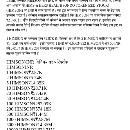
LBank कनवर्टर HIMSON और INR की वास्तविक समय विनिमय दर प्रदान करता है, जिससे
आप आसानी से HIMS & HERS HEALTH (ONDO TOKENIZED STOCK)
(HIMSON) को INR में बदल सकते हैं। यह टूल रूपांतरण के लिए वास्तविक समय के डेटा का
उपयोग करता है। वर्तमान रूपांतरण परिणाम दर्शाता है कि HIMSON की वास्तविक समय कीमत
₹2.87K है। चूँकि क्रिप्टोकरेंसी की कीमतों में अक्सर उतार-चढ़ाव होता रहता है, इसलिए हम
आपको सलाह देते हैं कि आप ट्रेडिंग से पहले नवीनतम रूपांतरण परिणाम देखने के लिए इस पृष्ठ पर
दोबारा जाँच करें।
1 HIMSON का वर्तमान मूल्य ₹2.87K है, जिसका अर्थ है कि 5 HIMSON खरीदने पर आपको
₹14.35K का खर्च आएगा। इसी प्रकार, 1 INR को 0.00034832 HIMSON में और 50 INR
को 0.017416 HIMSON में बदला जा सकता है। इन रूपांतरण परिणामों में प्लेटफ़ॉर्म शुल्क या
माइनर शुल्क शामिल नहीं हैं।
HIMSON/INR विनिमय दर परिवर्तक
HIMSON
INR
1 HIMSON
₹2.87K
2 HIMSON
₹5.74K
5 HIMSON
₹14.35K
10 HIMSON
₹28.71K
20 HIMSON
₹57.42K
50 HIMSON
₹143.54K
100 HIMSON
₹287.09K
200 HIMSON
₹574.18K
500 HIMSON
₹1.44M
1000 HIMSON
₹2.87M
5000 HIMSON
₹14.35M
10000 HIMSON
₹28.71M