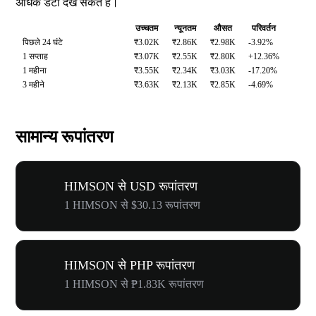
अधिक डेटा देख सकते हैं।
उच्चतम
न्यूनतम
औसत
परिवर्तन
पिछले 24 घंटे
₹3.02K
₹2.86K
₹2.98K
-3.92%
1 सप्ताह
₹3.07K
₹2.55K
₹2.80K
+12.36%
1 महीना
₹3.55K
₹2.34K
₹3.03K
-17.20%
3 महीने
₹3.63K
₹2.13K
₹2.85K
-4.69%
सामान्य रूपांतरण
HIMSON से USD रूपांतरण
1 HIMSON से $30.13 रूपांतरण
HIMSON से PHP रूपांतरण
1 HIMSON से ₱1.83K रूपांतरण