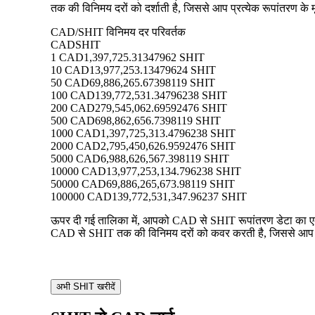
तक की विनिमय दरों को दर्शाती है, जिससे आप प्रत्येक रूपांतरण के म
CAD/SHIT विनिमय दर परिवर्तक
CAD
SHIT
1 CAD
1,397,725.31347962 SHIT
10 CAD
13,977,253.13479624 SHIT
50 CAD
69,886,265.67398119 SHIT
100 CAD
139,772,531.34796238 SHIT
200 CAD
279,545,062.69592476 SHIT
500 CAD
698,862,656.7398119 SHIT
1000 CAD
1,397,725,313.4796238 SHIT
2000 CAD
2,795,450,626.9592476 SHIT
5000 CAD
6,988,626,567.398119 SHIT
10000 CAD
13,977,253,134.796238 SHIT
50000 CAD
69,886,265,673.98119 SHIT
100000 CAD
139,772,531,347.96237 SHIT
ऊपर दी गई तालिका में, आपको CAD से SHIT रूपांतरण डेटा का एक व
CAD से SHIT तक की विनिमय दरों को कवर करती है, जिससे आप प्रत
अभी SHIT खरीदें