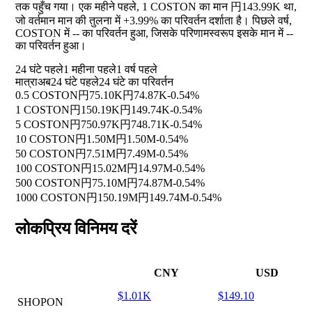
तक पहुँच गया। एक महीने पहले, 1 COSTON का मान 円143.99K था,
जो वर्तमान मान की तुलना में
+3.99%
का परिवर्तन दर्शाता है। पिछले वर्ष,
COSTON में
--
का परिवर्तन हुआ, जिसके परिणामस्वरूप इसके मान में
--
का परिवर्तन हुआ।
24 घंटे पहले
1 महीना पहले
1 वर्ष पहले
मात्रा
अब
24 घंटे पहले
24 घंटे का परिवर्तन
0.5 COSTON
円75.10K
円74.87K
-0.54%
1 COSTON
円150.19K
円149.74K
-0.54%
5 COSTON
円750.97K
円748.71K
-0.54%
10 COSTON
円1.50M
円1.50M
-0.54%
50 COSTON
円7.51M
円7.49M
-0.54%
100 COSTON
円15.02M
円14.97M
-0.54%
500 COSTON
円75.10M
円74.87M
-0.54%
1000 COSTON
円150.19M
円149.74M
-0.54%
लोकप्रिय विनिमय दरें
CNY
USD
$1.01K
$149.10
SHOPON