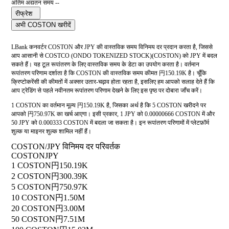
अंतिम अद्यतन समय --
रीफ्रेश
अभी COSTON खरीदें
LBank कनवर्टर COSTON और JPY की वास्तविक समय विनिमय दर प्रदान करता है, जिससे
आप आसानी से COSTCO (ONDO TOKENIZED STOCK)(COSTON) को JPY में बदल
सकते हैं। यह टूल रूपांतरण के लिए वास्तविक समय के डेटा का उपयोग करता है। वर्तमान
रूपांतरण परिणाम दर्शाता है कि COSTON की वास्तविक समय कीमत 円150.19K है। चूँकि
क्रिप्टोकरेंसी की कीमतों में अक्सर उतार-चढ़ाव होता रहता है, इसलिए हम आपको सलाह देते हैं कि
आप ट्रेडिंग से पहले नवीनतम रूपांतरण परिणाम देखने के लिए इस पृष्ठ पर दोबारा जाँच करें।
1 COSTON का वर्तमान मूल्य 円150.19K है, जिसका अर्थ है कि 5 COSTON खरीदने पर
आपको 円750.97K का खर्च आएगा। इसी प्रकार, 1 JPY को 0.00000666 COSTON में और
50 JPY को 0.000333 COSTON में बदला जा सकता है। इन रूपांतरण परिणामों में प्लेटफ़ॉर्म
शुल्क या माइनर शुल्क शामिल नहीं हैं।
COSTON/JPY विनिमय दर परिवर्तक
COSTON
JPY
1 COSTON
円150.19K
2 COSTON
円300.39K
5 COSTON
円750.97K
10 COSTON
円1.50M
20 COSTON
円3.00M
50 COSTON
円7.51M