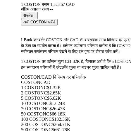
1 COSTON बनाम 1,323.57 CAD
अंतिम अद्यतन समय --
रीफ्रेश
अभी COSTON खरीदें
LBank कनवर्टर COSTON और CAD की वास्तविक समय विनिमय दर प्रद
के डेटा का उपयोग करता है। वर्तमान रूपांतरण परिणाम दर्शाता है कि COSTON
नवीनतम रूपांतरण परिणाम देखने के लिए इस पृष्ठ पर दोबारा जाँच करें।
1 COSTON का वर्तमान मूल्य C$1.32K है, जिसका अर्थ है कि 5 COS
इन रूपांतरण परिणामों में प्लेटफ़ॉर्म शुल्क या माइनर शुल्क शामिल नहीं हैं।
COSTON/CAD विनिमय दर परिवर्तक
COSTON
CAD
1 COSTON
C$1.32K
2 COSTON
C$2.65K
5 COSTON
C$6.62K
10 COSTON
C$13.24K
20 COSTON
C$26.47K
50 COSTON
C$66.18K
100 COSTON
C$132.36K
200 COSTON
C$264.71K
500 COSTON
C$661.78K