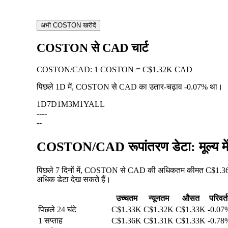
अभी COSTON खरीदें
COSTON से CAD चार्ट
COSTON
/
CAD
:
1 COSTON = C$1.32K CAD
पिछले 1D में, COSTON से CAD का उतार-चढ़ाव
-0.07%
था।
1D
7D
1M
3M
1Y
ALL
--
--
--
COSTON/CAD रूपांतरण डेटा: मूल्य म
पिछले 7 दिनों में, COSTON से CAD की अधिकतम कीमत C$1.36K 
अधिक डेटा देख सकते हैं।
उच्चतम
न्यूनतम
औसत
परिवर्
पिछले 24 घंटे
C$1.33K
C$1.32K
C$1.33K
-0.07
1 सप्ताह
C$1.36K
C$1.31K
C$1.33K
-0.78