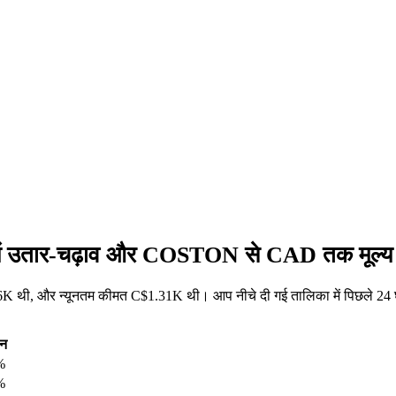
ें उतार-चढ़ाव और COSTON से CAD तक मूल्य प
थी, और न्यूनतम कीमत C$1.31K थी। आप नीचे दी गई तालिका में पिछले 24 घ
तन
%
%