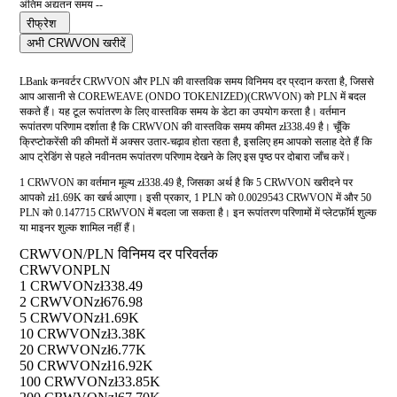
अंतिम अद्यतन समय --
रीफ्रेश
अभी CRWVON खरीदें
LBank कनवर्टर CRWVON और PLN की वास्तविक समय विनिमय दर प्रदान करता है, जिससे
आप आसानी से COREWEAVE (ONDO TOKENIZED)(CRWVON) को PLN में बदल
सकते हैं। यह टूल रूपांतरण के लिए वास्तविक समय के डेटा का उपयोग करता है। वर्तमान
रूपांतरण परिणाम दर्शाता है कि CRWVON की वास्तविक समय कीमत zł338.49 है। चूँकि
क्रिप्टोकरेंसी की कीमतों में अक्सर उतार-चढ़ाव होता रहता है, इसलिए हम आपको सलाह देते हैं कि
आप ट्रेडिंग से पहले नवीनतम रूपांतरण परिणाम देखने के लिए इस पृष्ठ पर दोबारा जाँच करें।
1 CRWVON का वर्तमान मूल्य zł338.49 है, जिसका अर्थ है कि 5 CRWVON खरीदने पर
आपको zł1.69K का खर्च आएगा। इसी प्रकार, 1 PLN को 0.0029543 CRWVON में और 50
PLN को 0.147715 CRWVON में बदला जा सकता है। इन रूपांतरण परिणामों में प्लेटफ़ॉर्म शुल्क
या माइनर शुल्क शामिल नहीं हैं।
CRWVON/PLN विनिमय दर परिवर्तक
CRWVON
PLN
1 CRWVON
zł338.49
2 CRWVON
zł676.98
5 CRWVON
zł1.69K
10 CRWVON
zł3.38K
20 CRWVON
zł6.77K
50 CRWVON
zł16.92K
100 CRWVON
zł33.85K