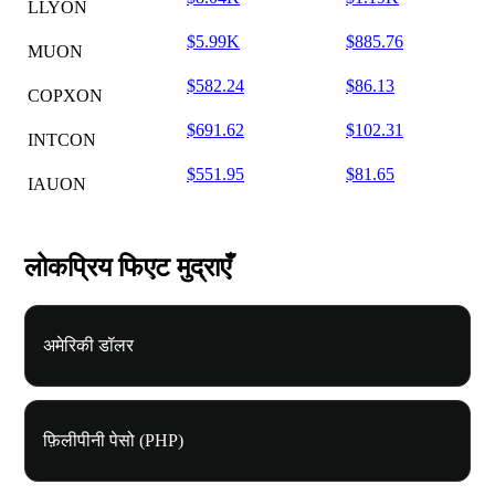
LLYON
$5.99K
$885.76
MUON
$582.24
$86.13
COPXON
$691.62
$102.31
INTCON
$551.95
$81.65
IAUON
लोकप्रिय फिएट मुद्राएँ
अमेरिकी डॉलर
फ़िलीपीनी पेसो (PHP)