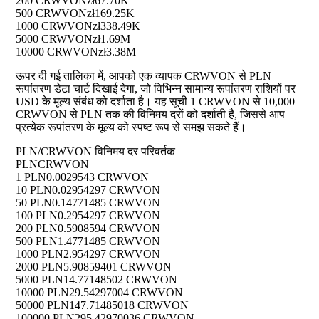
200 CRWVON
zł67.70K
500 CRWVON
zł169.25K
1000 CRWVON
zł338.49K
5000 CRWVON
zł1.69M
10000 CRWVON
zł3.38M
ऊपर दी गई तालिका में, आपको एक व्यापक CRWVON से PLN
रूपांतरण डेटा चार्ट दिखाई देगा, जो विभिन्न सामान्य रूपांतरण राशियों पर
USD के मूल्य संबंध को दर्शाता है। यह सूची 1 CRWVON से 10,000
CRWVON से PLN तक की विनिमय दरों को दर्शाती है, जिससे आप
प्रत्येक रूपांतरण के मूल्य को स्पष्ट रूप से समझ सकते हैं।
PLN/CRWVON विनिमय दर परिवर्तक
PLN
CRWVON
1 PLN
0.0029543 CRWVON
10 PLN
0.02954297 CRWVON
50 PLN
0.14771485 CRWVON
100 PLN
0.2954297 CRWVON
200 PLN
0.5908594 CRWVON
500 PLN
1.4771485 CRWVON
1000 PLN
2.954297 CRWVON
2000 PLN
5.90859401 CRWVON
5000 PLN
14.77148502 CRWVON
10000 PLN
29.54297004 CRWVON
50000 PLN
147.71485018 CRWVON
100000 PLN
295.42970036 CRWVON