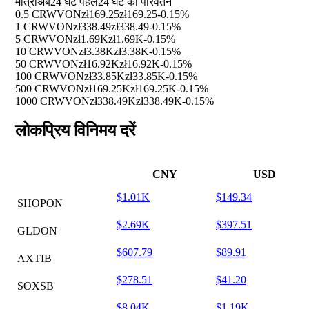
मात्रा
अब
24 घंटे पहले
24 घंटे का परिवर्तन
0.5 CRWVON
zł169.25
zł169.25
-0.15%
1 CRWVON
zł338.49
zł338.49
-0.15%
5 CRWVON
zł1.69K
zł1.69K
-0.15%
10 CRWVON
zł3.38K
zł3.38K
-0.15%
50 CRWVON
zł16.92K
zł16.92K
-0.15%
100 CRWVON
zł33.85K
zł33.85K
-0.15%
500 CRWVON
zł169.25K
zł169.25K
-0.15%
1000 CRWVON
zł338.49K
zł338.49K
-0.15%
लोकप्रिय विनिमय दरें
CNY
USD
$1.01K
$149.34
SHOPON
$2.69K
$397.51
GLDON
$607.79
$89.91
AXTIB
$278.51
$41.20
SOXSB
$8.04K
$1.19K