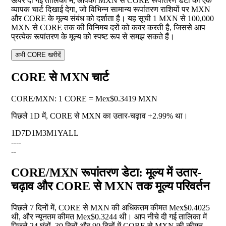
ऊपर दी गई तालिका में, आपको MXN से CORE रूपांतरण डेटा का एक
व्यापक चार्ट दिखाई देगा, जो विभिन्न सामान्य रूपांतरण राशियों पर MXN
और CORE के मूल्य संबंध को दर्शाता है। यह सूची 1 MXN से 100,000
MXN से CORE तक की विनिमय दरों को कवर करती है, जिससे आप
प्रत्येक रूपांतरण के मूल्य को स्पष्ट रूप से समझ सकते हैं।
अभी CORE खरीदें
CORE से MXN चार्ट
CORE
/
MXN
:
1 CORE = Mex$0.3419 MXN
पिछले 1D में, CORE से MXN का उतार-चढ़ाव
+2.99%
था।
1D
7D
1M
3M
1Y
ALL
--
--
--
CORE/MXN रूपांतरण डेटा: मूल्य में उतार-
चढ़ाव और CORE से MXN तक मूल्य परिवर्तन
पिछले 7 दिनों में, CORE से MXN की अधिकतम कीमत Mex$0.4025
थी, और न्यूनतम कीमत Mex$0.3244 थी। आप नीचे दी गई तालिका में
पिछले 24 घंटों, 30 दिनों और 90 दिनों में CORE से MXN की कीमत