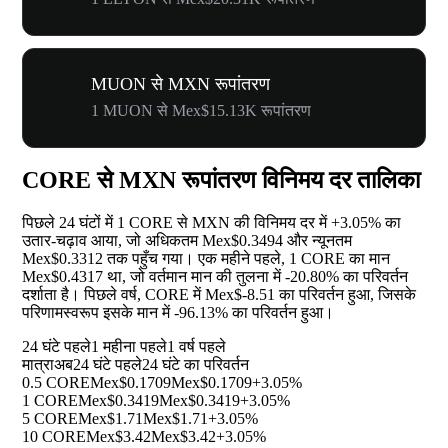
MUON से MXN रूपांतरण
1 MUON से Mex$15.13K रूपांतरण
CORE से MXN रूपांतरण विनिमय दर तालिका
पिछले 24 घंटों में 1 CORE से MXN की विनिमय दर में
+3.05%
का
उतार-चढ़ाव आया, जो अधिकतम Mex$0.3494 और न्यूनतम
Mex$0.3312 तक पहुँच गया। एक महीने पहले, 1 CORE का मान
Mex$0.4317 था, जो वर्तमान मान की तुलना में
-20.80%
का परिवर्तन
दर्शाता है। पिछले वर्ष, CORE में Mex$-8.51 का परिवर्तन हुआ, जिसके
परिणामस्वरूप इसके मान में
-96.13%
का परिवर्तन हुआ।
24 घंटे पहले
1 महीना पहले
1 वर्ष पहले
मात्रा
अब
24 घंटे पहले
24 घंटे का परिवर्तन
0.5 CORE
Mex$0.1709
Mex$0.1709
+3.05%
1 CORE
Mex$0.3419
Mex$0.3419
+3.05%
5 CORE
Mex$1.71
Mex$1.71
+3.05%
10 CORE
Mex$3.42
Mex$3.42
+3.05%