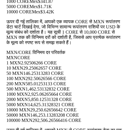
1000 CORE
Mex$341.87
5000 CORE
Mex$1.71K
10000 CORE
Mex$3.42K
ऊपर दी गई तालिका में, आपको एक व्यापक CORE से MXN रूपांतरण
डेटा चार्ट दिखाई देगा, जो विभिन्न सामान्य रूपांतरण राशियों पर USD के
मूल्य संबंध को दर्शाता है। यह सूची 1 CORE से 10,000 CORE से
MXN तक की विनिमय दरों को दर्शाती है, जिससे आप प्रत्येक रूपांतरण
के मूल्य को स्पष्ट रूप से समझ सकते हैं।
MXN/CORE विनिमय दर परिवर्तक
MXN
CORE
1 MXN
2.92506266 CORE
10 MXN
29.25062657 CORE
50 MXN
146.25313283 CORE
100 MXN
292.50626566 CORE
200 MXN
585.01253133 CORE
500 MXN
1,462.53132832 CORE
1000 MXN
2,925.06265664 CORE
2000 MXN
5,850.12531328 CORE
5000 MXN
14,625.31328321 CORE
10000 MXN
29,250.62656642 CORE
50000 MXN
146,253.13283208 CORE
100000 MXN
292,506.26566416 CORE