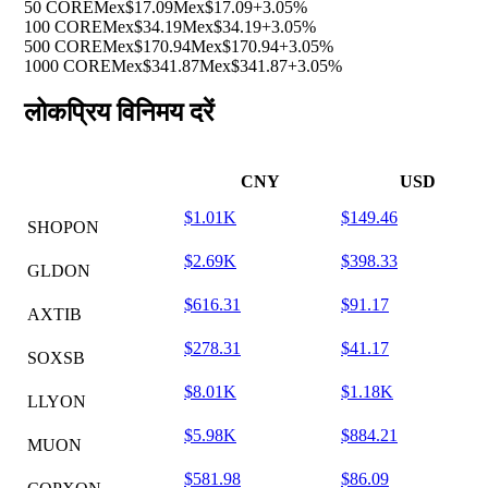
50 CORE
Mex$17.09
Mex$17.09
+3.05%
100 CORE
Mex$34.19
Mex$34.19
+3.05%
500 CORE
Mex$170.94
Mex$170.94
+3.05%
1000 CORE
Mex$341.87
Mex$341.87
+3.05%
लोकप्रिय विनिमय दरें
CNY
USD
$1.01K
$149.46
SHOPON
$2.69K
$398.33
GLDON
$616.31
$91.17
AXTIB
$278.31
$41.17
SOXSB
$8.01K
$1.18K
LLYON
$5.98K
$884.21
MUON
$581.98
$86.09