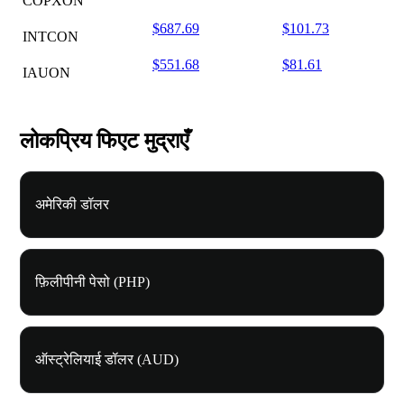
COPXON
$687.69
$101.73
INTCON
$551.68
$81.61
IAUON
लोकप्रिय फिएट मुद्राएँ
अमेरिकी डॉलर
फ़िलीपीनी पेसो (PHP)
ऑस्ट्रेलियाई डॉलर (AUD)