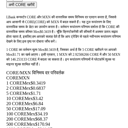
अभी CORE खरीदें
LBank कनवर्टर CORE और MXN की वास्तविक समय विनिमय दर प्रदान करता है, जिससे
आप आसानी से CORE(CORE) को MXN में बदल सकते हैं। यह टूल रूपांतरण के लिए
वास्तविक समय के डेटा का उपयोग करता है। वर्तमान रूपांतरण परिणाम दर्शाता है कि CORE की
वास्तविक समय कीमत Mex$0.3419 है। चूँकि क्रिप्टोकरेंसी की कीमतों में अक्सर उतार-चढ़ाव
होता रहता है, इसलिए हम आपको सलाह देते हैं कि आप ट्रेडिंग से पहले नवीनतम रूपांतरण परिणाम
देखने के लिए इस पृष्ठ पर दोबारा जाँच करें।
1 CORE का वर्तमान मूल्य Mex$0.3419 है, जिसका अर्थ है कि 5 CORE खरीदने पर आपको
Mex$1.71 का खर्च आएगा। इसी प्रकार, 1 MXN को 2.92506266 CORE में और 50 MXN
को 146.253133 CORE में बदला जा सकता है। इन रूपांतरण परिणामों में प्लेटफ़ॉर्म शुल्क या
माइनर शुल्क शामिल नहीं हैं।
CORE/MXN विनिमय दर परिवर्तक
CORE
MXN
1 CORE
Mex$0.3419
2 CORE
Mex$0.6837
5 CORE
Mex$1.71
10 CORE
Mex$3.42
20 CORE
Mex$6.84
50 CORE
Mex$17.09
100 CORE
Mex$34.19
200 CORE
Mex$68.37
500 CORE
Mex$170.94