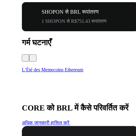
SHOPON से BRL रूपांतरण
1 SHOPON से R$751.43 रूपांतरण
गर्म घटनाएँ
L’Été des Memecoins Ethereum
CORE को BRL में कैसे परिवर्तित करें
अधिक जानकारी हासिल करें