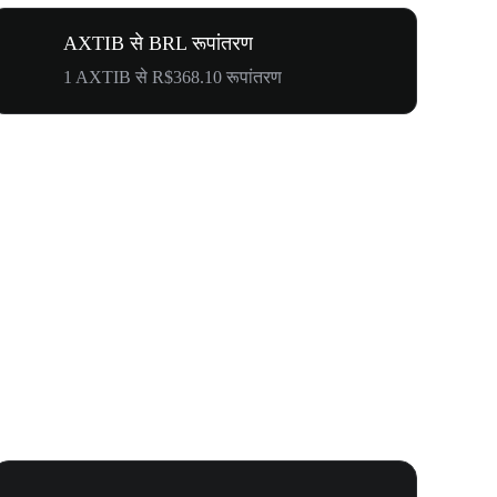
AXTIB से BRL रूपांतरण
1 AXTIB से R$368.10 रूपांतरण
WOOF, QUI