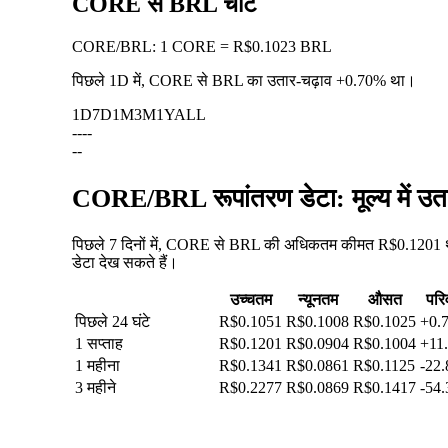
CORE से BRL चार्ट
CORE
/
BRL
:
1 CORE = R$0.1023 BRL
पिछले 1D में, CORE से BRL का उतार-चढ़ाव
+0.70%
था।
1D
7D
1M
3M
1Y
ALL
--
--
--
CORE/BRL रूपांतरण डेटा: मूल्य में उ
पिछले 7 दिनों में, CORE से BRL की अधिकतम कीमत R$0.1201 थी
डेटा देख सकते हैं।
उच्चतम
न्यूनतम
औसत
परि
पिछले 24 घंटे
R$0.1051
R$0.1008
R$0.1025
+0.
1 सप्ताह
R$0.1201
R$0.0904
R$0.1004
+11
1 महीना
R$0.1341
R$0.0861
R$0.1125
-22
3 महीने
R$0.2277
R$0.0869
R$0.1417
-54