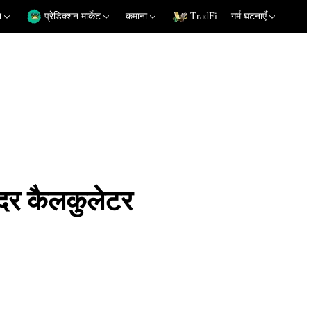
न
प्रेडिक्शन मार्केट
कमाना
TradFi
गर्म घटनाएँ
र कैलकुलेटर