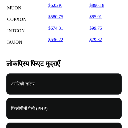
$6.02K
$890.18
MUON
$580.75
$85.91
COPXON
$674.31
$99.75
INTCON
$536.22
$79.32
IAUON
लोकप्रिय फिएट मुद्राएँ
अमेरिकी डॉलर
फ़िलीपीनी पेसो (PHP)