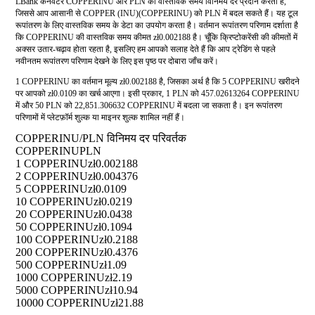
LBank कनवर्टर COPPERINU और PLN की वास्तविक समय विनिमय दर प्रदान करता है,
जिससे आप आसानी से COPPER (INU)(COPPERINU) को PLN में बदल सकते हैं। यह टूल
रूपांतरण के लिए वास्तविक समय के डेटा का उपयोग करता है। वर्तमान रूपांतरण परिणाम दर्शाता है
कि COPPERINU की वास्तविक समय कीमत zł0.002188 है। चूँकि क्रिप्टोकरेंसी की कीमतों में
अक्सर उतार-चढ़ाव होता रहता है, इसलिए हम आपको सलाह देते हैं कि आप ट्रेडिंग से पहले
नवीनतम रूपांतरण परिणाम देखने के लिए इस पृष्ठ पर दोबारा जाँच करें।
1 COPPERINU का वर्तमान मूल्य zł0.002188 है, जिसका अर्थ है कि 5 COPPERINU खरीदने
पर आपको zł0.0109 का खर्च आएगा। इसी प्रकार, 1 PLN को 457.02613264 COPPERINU
में और 50 PLN को 22,851.306632 COPPERINU में बदला जा सकता है। इन रूपांतरण
परिणामों में प्लेटफ़ॉर्म शुल्क या माइनर शुल्क शामिल नहीं हैं।
COPPERINU/PLN विनिमय दर परिवर्तक
COPPERINU
PLN
1 COPPERINU
zł0.002188
2 COPPERINU
zł0.004376
5 COPPERINU
zł0.0109
10 COPPERINU
zł0.0219
20 COPPERINU
zł0.0438
50 COPPERINU
zł0.1094
100 COPPERINU
zł0.2188
200 COPPERINU
zł0.4376
500 COPPERINU
zł1.09
1000 COPPERINU
zł2.19
5000 COPPERINU
zł10.94
10000 COPPERINU
zł21.88