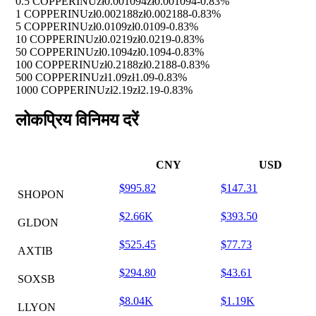
0.5 COPPERINU
zł0.001094
zł0.001094
-0.83%
1 COPPERINU
zł0.002188
zł0.002188
-0.83%
5 COPPERINU
zł0.0109
zł0.0109
-0.83%
10 COPPERINU
zł0.0219
zł0.0219
-0.83%
50 COPPERINU
zł0.1094
zł0.1094
-0.83%
100 COPPERINU
zł0.2188
zł0.2188
-0.83%
500 COPPERINU
zł1.09
zł1.09
-0.83%
1000 COPPERINU
zł2.19
zł2.19
-0.83%
लोकप्रिय विनिमय दरें
CNY
USD
$995.82
$147.31
SHOPON
$2.66K
$393.50
GLDON
$525.45
$77.73
AXTIB
$294.80
$43.61
SOXSB
$8.04K
$1.19K
LLYON