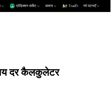
न
प्रेडिक्शन मार्केट
कमाना
TradFi
गर्म घटनाएँ
 दर कैलकुलेटर