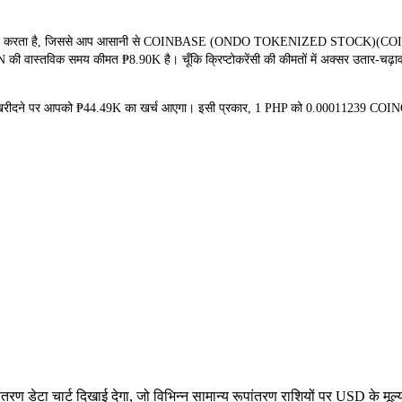
न करता है, जिससे आप आसानी से COINBASE (ONDO TOKENIZED STOCK)(COINON) क
 की वास्तविक समय कीमत ₱8.90K है। चूँकि क्रिप्टोकरेंसी की कीमतों में अक्सर उतार-चढ़ाव
N खरीदने पर आपको ₱44.49K का खर्च आएगा। इसी प्रकार, 1 PHP को 0.00011239 COI
डेटा चार्ट दिखाई देगा, जो विभिन्न सामान्य रूपांतरण राशियों पर USD के मूल