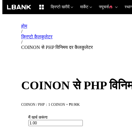
क्रिप्टो खरीदें
मार्केट
फ्यूचर्स
स्था
होम
/
क्रिप्टो कैलकुलेटर
/
COINON से PHP विनिमय दर कैलकुलेटर
COINON से PHP विनिमय
COINON / PHP：1 COINON = ₱8.90K
मैं खर्च करूंगा