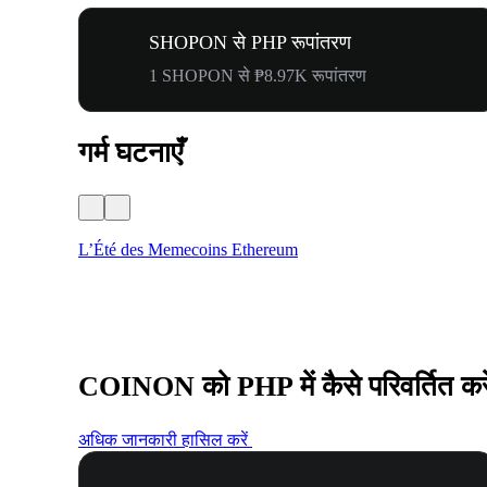
SHOPON से PHP रूपांतरण
1 SHOPON से ₱8.97K रूपांतरण
गर्म घटनाएँ
L’Été des Memecoins Ethereum
COINON को PHP में कैसे परिवर्तित करे
अधिक जानकारी हासिल करें