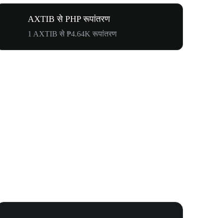
AXTIB से PHP रूपांतरण
1 AXTIB से ₱4.64K रूपांतरण
WOOF, QUI