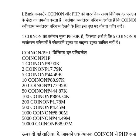
LBank कनवर्टर COINON और PHP की वास्तविक समय विनिमय दर प्रदा
के डेटा का उपयोग करता है। वर्तमान रूपांतरण परिणाम दर्शाता है कि COINON
नवीनतम रूपांतरण परिणाम देखने के लिए इस पृष्ठ पर दोबारा जाँच करें।
1 COINON का वर्तमान मूल्य ₱8.90K है, जिसका अर्थ है कि 5 COINO
रूपांतरण परिणामों में प्लेटफ़ॉर्म शुल्क या माइनर शुल्क शामिल नहीं हैं।
COINON/PHP विनिमय दर परिवर्तक
COINON
PHP
1 COINON
₱8.90K
2 COINON
₱17.79K
5 COINON
₱44.49K
10 COINON
₱88.97K
20 COINON
₱177.95K
50 COINON
₱444.87K
100 COINON
₱889.74K
200 COINON
₱1.78M
500 COINON
₱4.45M
1000 COINON
₱8.90M
5000 COINON
₱44.49M
10000 COINON
₱88.97M
ऊपर दी गई तालिका में, आपको एक व्यापक COINON से PHP रूपांतरण 