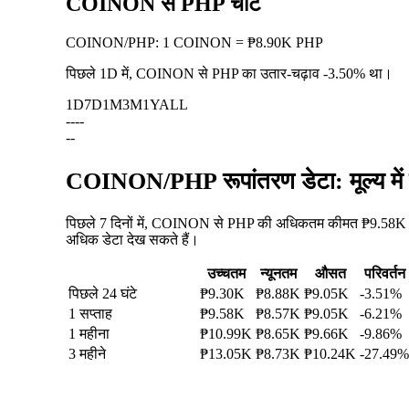
COINON से PHP चार्ट
COINON
/
PHP
:
1 COINON = ₱8.90K PHP
पिछले 1D में, COINON से PHP का उतार-चढ़ाव
-3.50%
था।
1D
7D
1M
3M
1Y
ALL
--
--
--
COINON/PHP रूपांतरण डेटा: मूल्य मे
पिछले 7 दिनों में, COINON से PHP की अधिकतम कीमत ₱9.58K थी
अधिक डेटा देख सकते हैं।
उच्चतम
न्यूनतम
औसत
परिवर्तन
पिछले 24 घंटे
₱9.30K
₱8.88K
₱9.05K
-3.51%
1 सप्ताह
₱9.58K
₱8.57K
₱9.05K
-6.21%
1 महीना
₱10.99K
₱8.65K
₱9.66K
-9.86%
3 महीने
₱13.05K
₱8.73K
₱10.24K
-27.49%