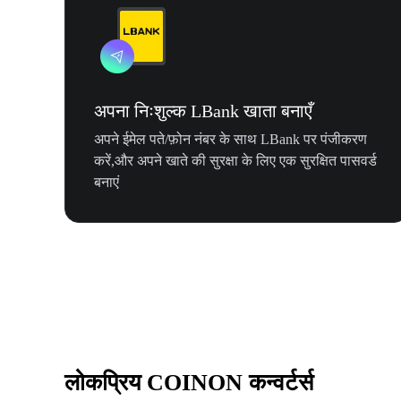
अपना निःशुल्क LBank खाता बनाएँ
अपने ईमेल पते/फ़ोन नंबर के साथ LBank पर पंजीकरण
करें,और अपने खाते की सुरक्षा के लिए एक सुरक्षित पासवर्ड
बनाएं
लोकप्रिय COINON कन्वर्टर्स