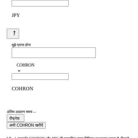
JPY
मुझे प्राप्त होगा
COHRON
COHRON
अंतिम अद्यतन समय --
रीफ्रेश
अभी COHRON खरीदें