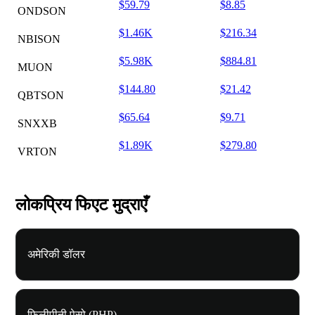
$59.79
$8.85
ONDSON
$1.46K
$216.34
NBISON
$5.98K
$884.81
MUON
$144.80
$21.42
QBTSON
$65.64
$9.71
SNXXB
$1.89K
$279.80
VRTON
लोकप्रिय फिएट मुद्राएँ
अमेरिकी डॉलर
फ़िलीपीनी पेसो (PHP)