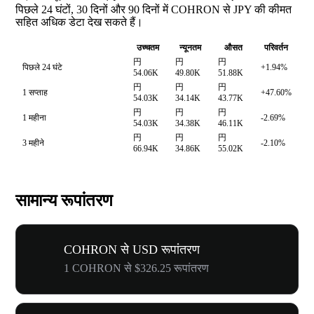
पिछले 24 घंटों, 30 दिनों और 90 दिनों में COHRON से JPY की कीमत
सहित अधिक डेटा देख सकते हैं।
उच्चतम
न्यूनतम
औसत
परिवर्तन
円
円
円
पिछले 24 घंटे
+1.94%
54.06K
49.80K
51.88K
円
円
円
1 सप्ताह
+47.60%
54.03K
34.14K
43.77K
円
円
円
1 महीना
-2.69%
54.03K
34.38K
46.11K
円
円
円
3 महीने
-2.10%
66.94K
34.86K
55.02K
सामान्य रूपांतरण
COHRON से USD रूपांतरण
1 COHRON से $326.25 रूपांतरण