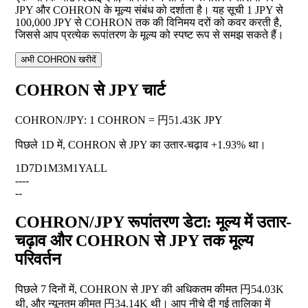
JPY और COHRON के मूल्य संबंध को दर्शाता है। यह सूची 1 JPY से
100,000 JPY से COHRON तक की विनिमय दरों को कवर करती है,
जिससे आप प्रत्येक रूपांतरण के मूल्य को स्पष्ट रूप से समझ सकते हैं।
अभी COHRON खरीदें
COHRON से JPY चार्ट
COHRON
/
JPY
:
1 COHRON = 円51.43K JPY
पिछले 1D में, COHRON से JPY का उतार-चढ़ाव
+1.93%
था।
1D
7D
1M
3M
1Y
ALL
--
--
--
COHRON/JPY रूपांतरण डेटा: मूल्य में उतार-
चढ़ाव और COHRON से JPY तक मूल्य
परिवर्तन
पिछले 7 दिनों में, COHRON से JPY की अधिकतम कीमत 円54.03K
थी, और न्यूनतम कीमत 円34.14K थी। आप नीचे दी गई तालिका में