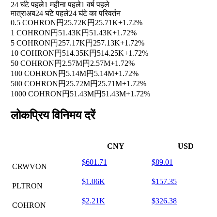
24 घंटे पहले
1 महीना पहले
1 वर्ष पहले
मात्रा
अब
24 घंटे पहले
24 घंटे का परिवर्तन
0.5 COHRON
円25.72K
円25.71K
+1.72%
1 COHRON
円51.43K
円51.43K
+1.72%
5 COHRON
円257.17K
円257.13K
+1.72%
10 COHRON
円514.35K
円514.25K
+1.72%
50 COHRON
円2.57M
円2.57M
+1.72%
100 COHRON
円5.14M
円5.14M
+1.72%
500 COHRON
円25.72M
円25.71M
+1.72%
1000 COHRON
円51.43M
円51.43M
+1.72%
लोकप्रिय विनिमय दरें
CNY
USD
$601.71
$89.01
CRWVON
$1.06K
$157.35
PLTRON
$2.21K
$326.38
COHRON