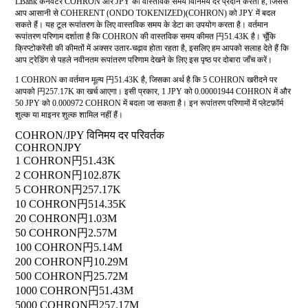
LBank कनवर्टर COHRON और JPY की वास्तविक समय विनिमय दर प्रदान करता है, जिससे
आप आसानी से COHERENT (ONDO TOKENIZED)(COHRON) को JPY में बदल
सकते हैं। यह टूल रूपांतरण के लिए वास्तविक समय के डेटा का उपयोग करता है। वर्तमान
रूपांतरण परिणाम दर्शाता है कि COHRON की वास्तविक समय कीमत 円51.43K है। चूँकि
क्रिप्टोकरेंसी की कीमतों में अक्सर उतार-चढ़ाव होता रहता है, इसलिए हम आपको सलाह देते हैं कि
आप ट्रेडिंग से पहले नवीनतम रूपांतरण परिणाम देखने के लिए इस पृष्ठ पर दोबारा जाँच करें।
1 COHRON का वर्तमान मूल्य 円51.43K है, जिसका अर्थ है कि 5 COHRON खरीदने पर
आपको 円257.17K का खर्च आएगा। इसी प्रकार, 1 JPY को 0.00001944 COHRON में और
50 JPY को 0.000972 COHRON में बदला जा सकता है। इन रूपांतरण परिणामों में प्लेटफ़ॉर्म
शुल्क या माइनर शुल्क शामिल नहीं हैं।
COHRON/JPY विनिमय दर परिवर्तक
COHRON
JPY
1 COHRON
円51.43K
2 COHRON
円102.87K
5 COHRON
円257.17K
10 COHRON
円514.35K
20 COHRON
円1.03M
50 COHRON
円2.57M
100 COHRON
円5.14M
200 COHRON
円10.29M
500 COHRON
円25.72M
1000 COHRON
円51.43M
5000 COHRON
円257.17M