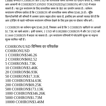
LBank कनवर्टर COHRON और USD की वास्तविक समय विनिमय दर प्रदान करता है, जिससे
आप आसानी से COHERENT (ONDO TOKENIZED)(COHRON) को USD में बदल
सकते हैं। यह टूल रूपांतरण के लिए वास्तविक समय के डेटा का उपयोग करता है। वर्तमान
रूपांतरण परिणाम दर्शाता है कि COHRON की वास्तविक समय कीमत $346.26 है। चूँकि
क्रिप्टोकरेंसी की कीमतों में अक्सर उतार-चढ़ाव होता रहता है, इसलिए हम आपको सलाह देते हैं कि
आप ट्रेडिंग से पहले नवीनतम रूपांतरण परिणाम देखने के लिए इस पृष्ठ पर दोबारा जाँच करें।
1 COHRON का वर्तमान मूल्य $346.26 है, जिसका अर्थ है कि 5 COHRON खरीदने पर आपको
$1.73K का खर्च आएगा। इसी प्रकार, 1 USD को 0.002888 COHRON में और 50 USD को
0.1444 COHRON में बदला जा सकता है। इन रूपांतरण परिणामों में प्लेटफ़ॉर्म शुल्क या माइनर
शुल्क शामिल नहीं हैं।
COHRON/USD विनिमय दर परिवर्तक
COHRON
USD
1 COHRON
$346.26
2 COHRON
$692.52
5 COHRON
$1.73K
10 COHRON
$3.46K
20 COHRON
$6.93K
50 COHRON
$17.31K
100 COHRON
$34.63K
200 COHRON
$69.25K
500 COHRON
$173.13K
1000 COHRON
$346.26K
5000 COHRON
$1.73M
10000 COHRON
$3.46M