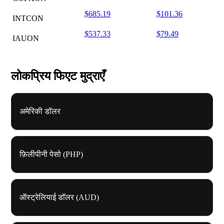
$685.19
$101.36
INTCON
$537.33
$79.49
IAUON
लोकप्रिय फिएट मुद्राएँ
अमेरिकी डॉलर
फ़िलीपीनी पेसो (PHP)
ऑस्ट्रेलियाई डॉलर (AUD)