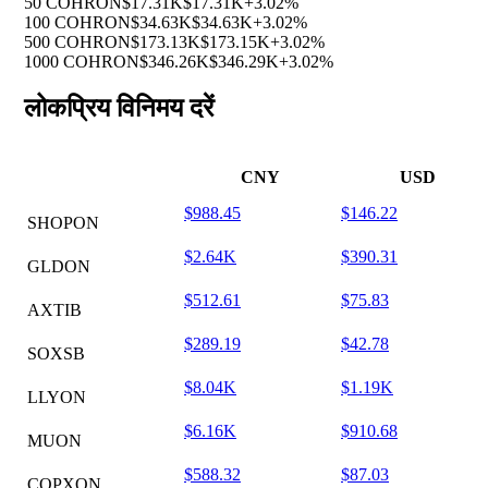
50 COHRON
$17.31K
$17.31K
+3.02%
100 COHRON
$34.63K
$34.63K
+3.02%
500 COHRON
$173.13K
$173.15K
+3.02%
1000 COHRON
$346.26K
$346.29K
+3.02%
लोकप्रिय विनिमय दरें
CNY
USD
$988.45
$146.22
SHOPON
$2.64K
$390.31
GLDON
$512.61
$75.83
AXTIB
$289.19
$42.78
SOXSB
$8.04K
$1.19K
LLYON
$6.16K
$910.68
MUON
$588.32
$87.03
COPXON