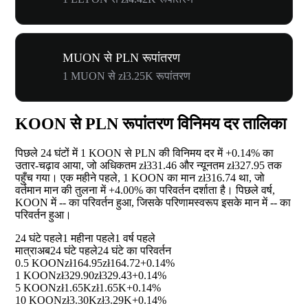
MUON से PLN रूपांतरण
1 MUON से zł3.25K रूपांतरण
KOON से PLN रूपांतरण विनिमय दर तालिका
पिछले 24 घंटों में 1 KOON से PLN की विनिमय दर में
+0.14%
का
उतार-चढ़ाव आया, जो अधिकतम zł331.46 और न्यूनतम zł327.95 तक
पहुँच गया। एक महीने पहले, 1 KOON का मान zł316.74 था, जो
वर्तमान मान की तुलना में
+4.00%
का परिवर्तन दर्शाता है। पिछले वर्ष,
KOON में
--
का परिवर्तन हुआ, जिसके परिणामस्वरूप इसके मान में
--
का
परिवर्तन हुआ।
24 घंटे पहले
1 महीना पहले
1 वर्ष पहले
मात्रा
अब
24 घंटे पहले
24 घंटे का परिवर्तन
0.5 KOON
zł164.95
zł164.72
+0.14%
1 KOON
zł329.90
zł329.43
+0.14%
5 KOON
zł1.65K
zł1.65K
+0.14%
10 KOON
zł3.30K
zł3.29K
+0.14%