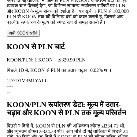
ऊपर दी गई तालिका में, आपको PLN से KOON रूपांतरण डेटा का एक
व्यापक चार्ट दिखाई देगा, जो विभिन्न सामान्य रूपांतरण राशियों पर PLN
और KOON के मूल्य संबंध को दर्शाता है। यह सूची 1 PLN से 100,000
PLN से KOON तक की विनिमय दरों को कवर करती है, जिससे आप
प्रत्येक रूपांतरण के मूल्य को स्पष्ट रूप से समझ सकते हैं।
अभी KOON खरीदें
KOON से PLN चार्ट
KOON
/
PLN
:
1 KOON = zł329.90 PLN
पिछले 1D में, KOON से PLN का उतार-चढ़ाव
-0.02%
था।
1D
7D
1M
3M
1Y
ALL
--
--
--
KOON/PLN रूपांतरण डेटा: मूल्य में उतार-
चढ़ाव और KOON से PLN तक मूल्य परिवर्तन
पिछले 7 दिनों में, KOON से PLN की अधिकतम कीमत zł334.71 थी,
और न्यूनतम कीमत zł324.38 थी। आप नीचे दी गई तालिका में पिछले 24
घंटों, 30 दिनों और 90 दिनों में KOON से PLN की कीमत सहित अधिक