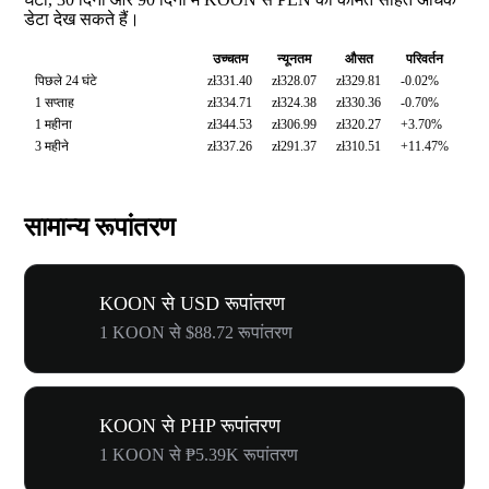
डेटा देख सकते हैं।
उच्चतम
न्यूनतम
औसत
परिवर्तन
पिछले 24 घंटे
zł331.40
zł328.07
zł329.81
-0.02%
1 सप्ताह
zł334.71
zł324.38
zł330.36
-0.70%
1 महीना
zł344.53
zł306.99
zł320.27
+3.70%
3 महीने
zł337.26
zł291.37
zł310.51
+11.47%
सामान्य रूपांतरण
KOON से USD रूपांतरण
1 KOON से $88.72 रूपांतरण
KOON से PHP रूपांतरण
1 KOON से ₱5.39K रूपांतरण