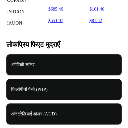
COPXON
$685.46
$101.40
INTCON
$551.07
$81.52
IAUON
लोकप्रिय फिएट मुद्राएँ
अमेरिकी डॉलर
फ़िलीपीनी पेसो (PHP)
ऑस्ट्रेलियाई डॉलर (AUD)