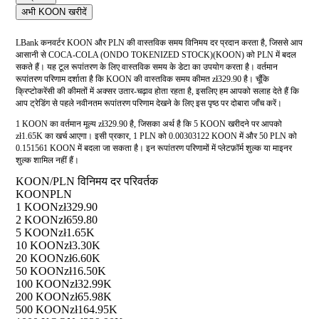
अभी KOON खरीदें
LBank कनवर्टर KOON और PLN की वास्तविक समय विनिमय दर प्रदान करता है, जिससे आप
आसानी से COCA-COLA (ONDO TOKENIZED STOCK)(KOON) को PLN में बदल
सकते हैं। यह टूल रूपांतरण के लिए वास्तविक समय के डेटा का उपयोग करता है। वर्तमान
रूपांतरण परिणाम दर्शाता है कि KOON की वास्तविक समय कीमत zł329.90 है। चूँकि
क्रिप्टोकरेंसी की कीमतों में अक्सर उतार-चढ़ाव होता रहता है, इसलिए हम आपको सलाह देते हैं कि
आप ट्रेडिंग से पहले नवीनतम रूपांतरण परिणाम देखने के लिए इस पृष्ठ पर दोबारा जाँच करें।
1 KOON का वर्तमान मूल्य zł329.90 है, जिसका अर्थ है कि 5 KOON खरीदने पर आपको
zł1.65K का खर्च आएगा। इसी प्रकार, 1 PLN को 0.00303122 KOON में और 50 PLN को
0.151561 KOON में बदला जा सकता है। इन रूपांतरण परिणामों में प्लेटफ़ॉर्म शुल्क या माइनर
शुल्क शामिल नहीं हैं।
KOON/PLN विनिमय दर परिवर्तक
KOON
PLN
1 KOON
zł329.90
2 KOON
zł659.80
5 KOON
zł1.65K
10 KOON
zł3.30K
20 KOON
zł6.60K
50 KOON
zł16.50K
100 KOON
zł32.99K
200 KOON
zł65.98K
500 KOON
zł164.95K