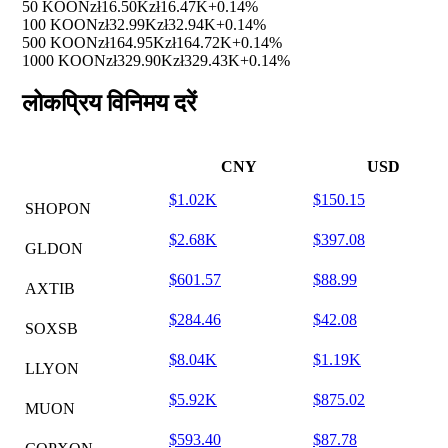
50 KOON
zł16.50K
zł16.47K
+0.14%
100 KOON
zł32.99K
zł32.94K
+0.14%
500 KOON
zł164.95K
zł164.72K
+0.14%
1000 KOON
zł329.90K
zł329.43K
+0.14%
लोकप्रिय विनिमय दरें
CNY
USD
$1.02K
$150.15
SHOPON
$2.68K
$397.08
GLDON
$601.57
$88.99
AXTIB
$284.46
$42.08
SOXSB
$8.04K
$1.19K
LLYON
$5.92K
$875.02
MUON
$593.40
$87.78