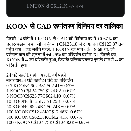
1 MUON से C$1.21K रूपांतरण
KOON से CAD रूपांतरण विनिमय दर तालिका
पिछले 24 घंटों में 1 KOON से CAD की विनिमय दर में
+0.67%
का
उतार-चढ़ाव आया, जो अधिकतम C$125.18 और न्यूनतम C$123.37 तक
पहुँच गया। एक महीने पहले, 1 KOON का मान C$119.68 था, जो
वर्तमान मान की तुलना में
+4.29%
का परिवर्तन दर्शाता है। पिछले वर्ष,
KOON में
--
का परिवर्तन हुआ, जिसके परिणामस्वरूप इसके मान में
--
का
परिवर्तन हुआ।
24 घंटे पहले
1 महीना पहले
1 वर्ष पहले
मात्रा
अब
24 घंटे पहले
24 घंटे का परिवर्तन
0.5 KOON
C$62.38
C$62.41
+0.67%
1 KOON
C$124.75
C$124.82
+0.67%
5 KOON
C$623.77
C$624.10
+0.67%
10 KOON
C$1.25K
C$1.25K
+0.67%
50 KOON
C$6.24K
C$6.24K
+0.67%
100 KOON
C$12.48K
C$12.48K
+0.67%
500 KOON
C$62.38K
C$62.41K
+0.67%
1000 KOON
C$124.75K
C$124.82K
+0.67%