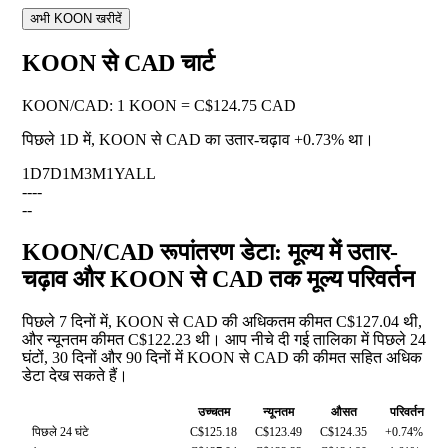
अभी KOON खरीदें
KOON से CAD चार्ट
KOON
/
CAD
:
1 KOON = C$124.75 CAD
पिछले 1D में, KOON से CAD का उतार-चढ़ाव
+0.73%
था।
1D
7D
1M
3M
1Y
ALL
--
--
--
KOON/CAD रूपांतरण डेटा: मूल्य में उतार-
चढ़ाव और KOON से CAD तक मूल्य परिवर्तन
पिछले 7 दिनों में, KOON से CAD की अधिकतम कीमत C$127.04 थी,
और न्यूनतम कीमत C$122.23 थी। आप नीचे दी गई तालिका में पिछले 24
घंटों, 30 दिनों और 90 दिनों में KOON से CAD की कीमत सहित अधिक
डेटा देख सकते हैं।
उच्चतम
न्यूनतम
औसत
परिवर्तन
पिछले 24 घंटे
C$125.18
C$123.49
C$124.35
+0.74%