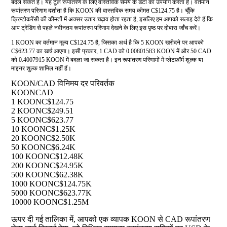
बदल सकते हैं। यह टूल रूपांतरण के लिए वास्तविक समय के डेटा का उपयोग करता है। वर्तमान
रूपांतरण परिणाम दर्शाता है कि KOON की वास्तविक समय कीमत C$124.75 है। चूँकि
क्रिप्टोकरेंसी की कीमतों में अक्सर उतार-चढ़ाव होता रहता है, इसलिए हम आपको सलाह देते हैं कि
आप ट्रेडिंग से पहले नवीनतम रूपांतरण परिणाम देखने के लिए इस पृष्ठ पर दोबारा जाँच करें।
1 KOON का वर्तमान मूल्य C$124.75 है, जिसका अर्थ है कि 5 KOON खरीदने पर आपको
C$623.77 का खर्च आएगा। इसी प्रकार, 1 CAD को 0.00801583 KOON में और 50 CAD
को 0.4007915 KOON में बदला जा सकता है। इन रूपांतरण परिणामों में प्लेटफ़ॉर्म शुल्क या
माइनर शुल्क शामिल नहीं हैं।
KOON/CAD विनिमय दर परिवर्तक
KOON
CAD
1 KOON
C$124.75
2 KOON
C$249.51
5 KOON
C$623.77
10 KOON
C$1.25K
20 KOON
C$2.50K
50 KOON
C$6.24K
100 KOON
C$12.48K
200 KOON
C$24.95K
500 KOON
C$62.38K
1000 KOON
C$124.75K
5000 KOON
C$623.77K
10000 KOON
C$1.25M
ऊपर दी गई तालिका में, आपको एक व्यापक KOON से CAD रूपांतरण