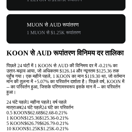
MUON से AUD रूपांतरण
1 MUON से $1.25K रूपांतरण
KOON से AUD रूपांतरण विनिमय दर तालिका
पिछले 24 घंटों में 1 KOON से AUD की विनिमय दर में
-0.21%
का
उतार-चढ़ाव आया, जो अधिकतम $126.14 और न्यूनतम $125.36 तक
पहुँच गया। एक महीने पहले, 1 KOON का मान $119.30 था, जो वर्तमान
मान की तुलना में
+5.07%
का परिवर्तन दर्शाता है। पिछले वर्ष, KOON में
--
का परिवर्तन हुआ, जिसके परिणामस्वरूप इसके मान में
--
का परिवर्तन
हुआ।
24 घंटे पहले
1 महीना पहले
1 वर्ष पहले
मात्रा
अब
24 घंटे पहले
24 घंटे का परिवर्तन
0.5 KOON
$62.68
$62.68
-0.21%
1 KOON
$125.36
$125.36
-0.21%
5 KOON
$626.79
$626.79
-0.21%
10 KOON
$1.25K
$1.25K
-0.21%