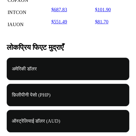
COPXON
$687.83
$101.90
INTCON
$551.49
$81.70
IAUON
लोकप्रिय फिएट मुद्राएँ
अमेरिकी डॉलर
फ़िलीपीनी पेसो (PHP)
ऑस्ट्रेलियाई डॉलर (AUD)