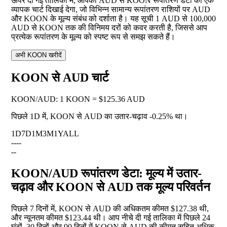
ऊपर दी गई तालिका में, आपको AUD से KOON रूपांतरण डेटा का एक
व्यापक चार्ट दिखाई देगा, जो विभिन्न सामान्य रूपांतरण राशियों पर AUD
और KOON के मूल्य संबंध को दर्शाता है। यह सूची 1 AUD से 100,000
AUD से KOON तक की विनिमय दरों को कवर करती है, जिससे आप
प्रत्येक रूपांतरण के मूल्य को स्पष्ट रूप से समझ सकते हैं।
अभी KOON खरीदें
KOON से AUD चार्ट
KOON
/
AUD
:
1 KOON = $125.36 AUD
पिछले 1D में, KOON से AUD का उतार-चढ़ाव
-0.25%
था।
1D
7D
1M
3M
1Y
ALL
--
--
--
KOON/AUD रूपांतरण डेटा: मूल्य में उतार-
चढ़ाव और KOON से AUD तक मूल्य परिवर्तन
पिछले 7 दिनों में, KOON से AUD की अधिकतम कीमत $127.38 थी,
और न्यूनतम कीमत $123.44 थी। आप नीचे दी गई तालिका में पिछले 24
घंटों, 30 दिनों और 90 दिनों में KOON से AUD की कीमत सहित अधिक