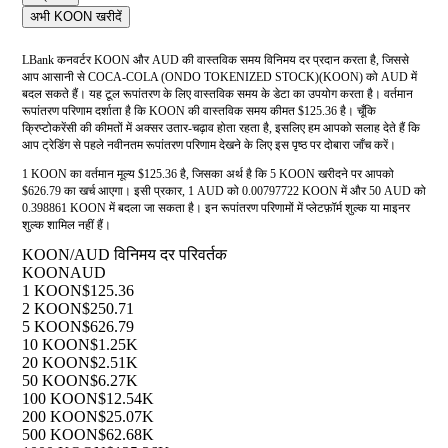
अभी KOON खरीदें
LBank कनवर्टर KOON और AUD की वास्तविक समय विनिमय दर प्रदान करता है, जिससे
आप आसानी से COCA-COLA (ONDO TOKENIZED STOCK)(KOON) को AUD में
बदल सकते हैं। यह टूल रूपांतरण के लिए वास्तविक समय के डेटा का उपयोग करता है। वर्तमान
रूपांतरण परिणाम दर्शाता है कि KOON की वास्तविक समय कीमत $125.36 है। चूँकि
क्रिप्टोकरेंसी की कीमतों में अक्सर उतार-चढ़ाव होता रहता है, इसलिए हम आपको सलाह देते हैं कि
आप ट्रेडिंग से पहले नवीनतम रूपांतरण परिणाम देखने के लिए इस पृष्ठ पर दोबारा जाँच करें।
1 KOON का वर्तमान मूल्य $125.36 है, जिसका अर्थ है कि 5 KOON खरीदने पर आपको
$626.79 का खर्च आएगा। इसी प्रकार, 1 AUD को 0.00797722 KOON में और 50 AUD को
0.398861 KOON में बदला जा सकता है। इन रूपांतरण परिणामों में प्लेटफ़ॉर्म शुल्क या माइनर
शुल्क शामिल नहीं हैं।
KOON/AUD विनिमय दर परिवर्तक
KOON
AUD
1 KOON
$125.36
2 KOON
$250.71
5 KOON
$626.79
10 KOON
$1.25K
20 KOON
$2.51K
50 KOON
$6.27K
100 KOON
$12.54K
200 KOON
$25.07K
500 KOON
$62.68K