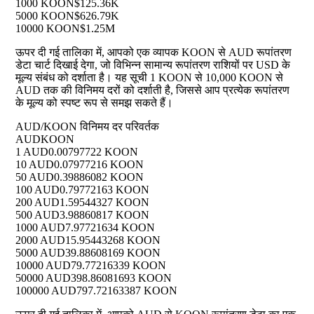
1000 KOON
$125.36K
5000 KOON
$626.79K
10000 KOON
$1.25M
ऊपर दी गई तालिका में, आपको एक व्यापक KOON से AUD रूपांतरण
डेटा चार्ट दिखाई देगा, जो विभिन्न सामान्य रूपांतरण राशियों पर USD के
मूल्य संबंध को दर्शाता है। यह सूची 1 KOON से 10,000 KOON से
AUD तक की विनिमय दरों को दर्शाती है, जिससे आप प्रत्येक रूपांतरण
के मूल्य को स्पष्ट रूप से समझ सकते हैं।
AUD/KOON विनिमय दर परिवर्तक
AUD
KOON
1 AUD
0.00797722 KOON
10 AUD
0.07977216 KOON
50 AUD
0.39886082 KOON
100 AUD
0.79772163 KOON
200 AUD
1.59544327 KOON
500 AUD
3.98860817 KOON
1000 AUD
7.97721634 KOON
2000 AUD
15.95443268 KOON
5000 AUD
39.88608169 KOON
10000 AUD
79.77216339 KOON
50000 AUD
398.86081693 KOON
100000 AUD
797.72163387 KOON