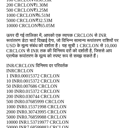
200 CRCLON
₹1.30M
500 CRCLON
₹3.25M
1000 CRCLON
₹6.51M
5000 CRCLON
₹32.53M
10000 CRCLON
₹65.05M
ऊपर दी गई तालिका में, आपको एक व्यापक CRCLON से INR
रूपांतरण डेटा चार्ट दिखाई देगा, जो विभिन्न सामान्य रूपांतरण राशियों पर
USD के मूल्य संबंध को दर्शाता है। यह सूची 1 CRCLON से 10,000
CRCLON से INR तक की विनिमय दरों को दर्शाती है, जिससे आप
प्रत्येक रूपांतरण के मूल्य को स्पष्ट रूप से समझ सकते हैं।
INR/CRCLON विनिमय दर परिवर्तक
INR
CRCLON
1 INR
0.00015372 CRCLON
10 INR
0.0015372 CRCLON
50 INR
0.007686 CRCLON
100 INR
0.015372 CRCLON
200 INR
0.030744 CRCLON
500 INR
0.07685999 CRCLON
1000 INR
0.15371998 CRCLON
2000 INR
0.30743995 CRCLON
5000 INR
0.76859988 CRCLON
10000 INR
1.53719977 CRCLON
50000 INR
7.68599883 CRCLON