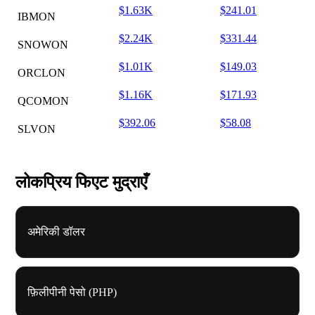
$1.63K
$241.01
IBMON
$2.24K
$331.44
SNOWON
$1.01K
$149.03
ORCLON
$1.16K
$171.93
QCOMON
$392.06
$58.08
SLVON
लोकप्रिय फिएट मुद्राएँ
अमेरिकी डॉलर
फ़िलीपीनी पेसो (PHP)