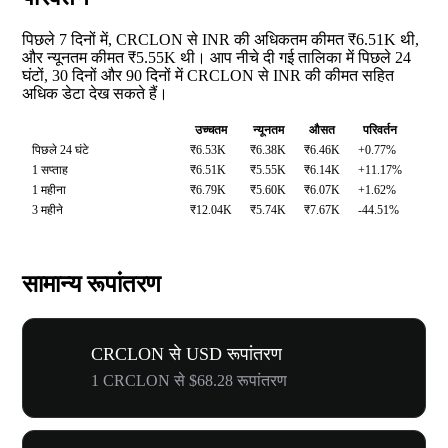
पिछले 7 दिनों में, CRCLON से INR की अधिकतम कीमत ₹6.51K थी,
और न्यूनतम कीमत ₹5.55K थी। आप नीचे दी गई तालिका में पिछले 24
घंटों, 30 दिनों और 90 दिनों में CRCLON से INR की कीमत सहित
अधिक डेटा देख सकते हैं।
उच्चतम
न्यूनतम
औसत
परिवर्तन
पिछले 24 घंटे
₹6.53K
₹6.38K
₹6.46K
+0.77%
1 सप्ताह
₹6.51K
₹5.55K
₹6.14K
+11.17%
1 महीना
₹6.79K
₹5.60K
₹6.07K
+1.62%
3 महीने
₹12.04K
₹5.74K
₹7.67K
-44.51%
सामान्य रूपांतरण
CRCLON से USD रूपांतरण
1 CRCLON से $68.28 रूपांतरण