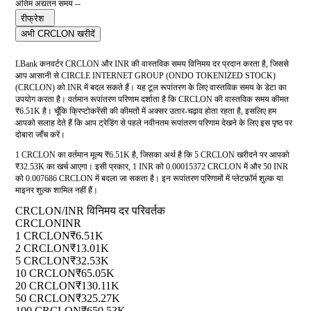
अंतिम अद्यतन समय --
रीफ्रेश
अभी CRCLON खरीदें
LBank कनवर्टर CRCLON और INR की वास्तविक समय विनिमय दर प्रदान करता है, जिससे
आप आसानी से CIRCLE INTERNET GROUP (ONDO TOKENIZED STOCK)
(CRCLON) को INR में बदल सकते हैं। यह टूल रूपांतरण के लिए वास्तविक समय के डेटा का
उपयोग करता है। वर्तमान रूपांतरण परिणाम दर्शाता है कि CRCLON की वास्तविक समय कीमत
₹6.51K है। चूँकि क्रिप्टोकरेंसी की कीमतों में अक्सर उतार-चढ़ाव होता रहता है, इसलिए हम
आपको सलाह देते हैं कि आप ट्रेडिंग से पहले नवीनतम रूपांतरण परिणाम देखने के लिए इस पृष्ठ पर
दोबारा जाँच करें।
1 CRCLON का वर्तमान मूल्य ₹6.51K है, जिसका अर्थ है कि 5 CRCLON खरीदने पर आपको
₹32.53K का खर्च आएगा। इसी प्रकार, 1 INR को 0.00015372 CRCLON में और 50 INR
को 0.007686 CRCLON में बदला जा सकता है। इन रूपांतरण परिणामों में प्लेटफ़ॉर्म शुल्क या
माइनर शुल्क शामिल नहीं हैं।
CRCLON/INR विनिमय दर परिवर्तक
CRCLON
INR
1 CRCLON
₹6.51K
2 CRCLON
₹13.01K
5 CRCLON
₹32.53K
10 CRCLON
₹65.05K
20 CRCLON
₹130.11K
50 CRCLON
₹325.27K
100 CRCLON
₹650.53K