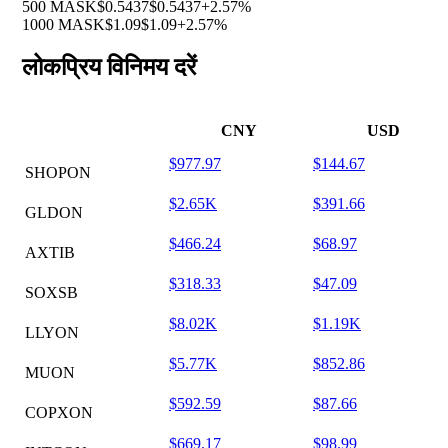
500 MASK
$0.5437
$0.5437
+2.57%
1000 MASK
$1.09
$1.09
+2.57%
लोकप्रिय विनिमय दरें
CNY
USD
$977.97
$144.67
SHOPON
$2.65K
$391.66
GLDON
$466.24
$68.97
AXTIB
$318.33
$47.09
SOXSB
$8.02K
$1.19K
LLYON
$5.77K
$852.86
MUON
$592.59
$87.66
COPXON
$669.17
$98.99