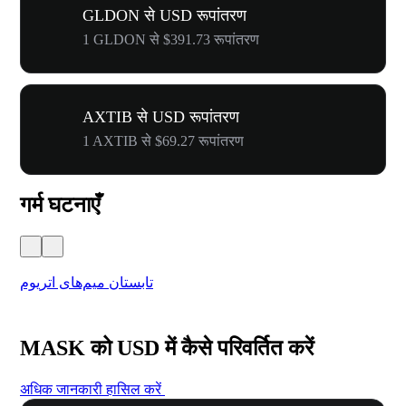
GLDON से USD रूपांतरण
1 GLDON से $391.73 रूपांतरण
AXTIB से USD रूपांतरण
1 AXTIB से $69.27 रूपांतरण
गर्म घटनाएँ
تابستان میم‌های اتریوم
MASK को USD में कैसे परिवर्तित करें
अधिक जानकारी हासिल करें