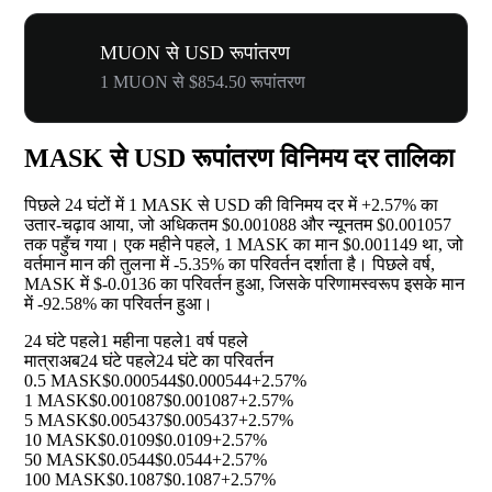
MUON से USD रूपांतरण
1 MUON से $854.50 रूपांतरण
MASK से USD रूपांतरण विनिमय दर तालिका
पिछले 24 घंटों में 1 MASK से USD की विनिमय दर में
+2.57%
का
उतार-चढ़ाव आया, जो अधिकतम $0.001088 और न्यूनतम $0.001057
तक पहुँच गया। एक महीने पहले, 1 MASK का मान $0.001149 था, जो
वर्तमान मान की तुलना में
-5.35%
का परिवर्तन दर्शाता है। पिछले वर्ष,
MASK में $-0.0136 का परिवर्तन हुआ, जिसके परिणामस्वरूप इसके मान
में
-92.58%
का परिवर्तन हुआ।
24 घंटे पहले
1 महीना पहले
1 वर्ष पहले
मात्रा
अब
24 घंटे पहले
24 घंटे का परिवर्तन
0.5 MASK
$0.000544
$0.000544
+2.57%
1 MASK
$0.001087
$0.001087
+2.57%
5 MASK
$0.005437
$0.005437
+2.57%
10 MASK
$0.0109
$0.0109
+2.57%
50 MASK
$0.0544
$0.0544
+2.57%
100 MASK
$0.1087
$0.1087
+2.57%