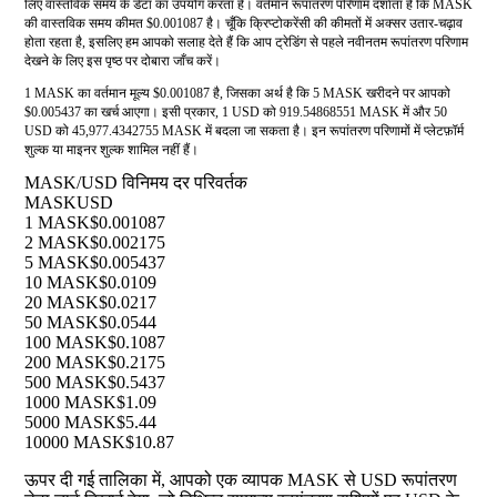
लिए वास्तविक समय के डेटा का उपयोग करता है। वर्तमान रूपांतरण परिणाम दर्शाता है कि MASK
की वास्तविक समय कीमत $0.001087 है। चूँकि क्रिप्टोकरेंसी की कीमतों में अक्सर उतार-चढ़ाव
होता रहता है, इसलिए हम आपको सलाह देते हैं कि आप ट्रेडिंग से पहले नवीनतम रूपांतरण परिणाम
देखने के लिए इस पृष्ठ पर दोबारा जाँच करें।
1 MASK का वर्तमान मूल्य $0.001087 है, जिसका अर्थ है कि 5 MASK खरीदने पर आपको
$0.005437 का खर्च आएगा। इसी प्रकार, 1 USD को 919.54868551 MASK में और 50
USD को 45,977.4342755 MASK में बदला जा सकता है। इन रूपांतरण परिणामों में प्लेटफ़ॉर्म
शुल्क या माइनर शुल्क शामिल नहीं हैं।
MASK/USD विनिमय दर परिवर्तक
MASK
USD
1 MASK
$0.001087
2 MASK
$0.002175
5 MASK
$0.005437
10 MASK
$0.0109
20 MASK
$0.0217
50 MASK
$0.0544
100 MASK
$0.1087
200 MASK
$0.2175
500 MASK
$0.5437
1000 MASK
$1.09
5000 MASK
$5.44
10000 MASK
$10.87
ऊपर दी गई तालिका में, आपको एक व्यापक MASK से USD रूपांतरण