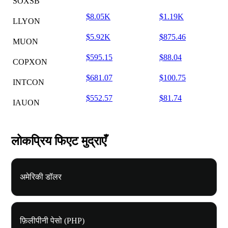
SOXSB
$8.05K
$1.19K
LLYON
$5.92K
$875.46
MUON
$595.15
$88.04
COPXON
$681.07
$100.75
INTCON
$552.57
$81.74
IAUON
लोकप्रिय फिएट मुद्राएँ
अमेरिकी डॉलर
फ़िलीपीनी पेसो (PHP)