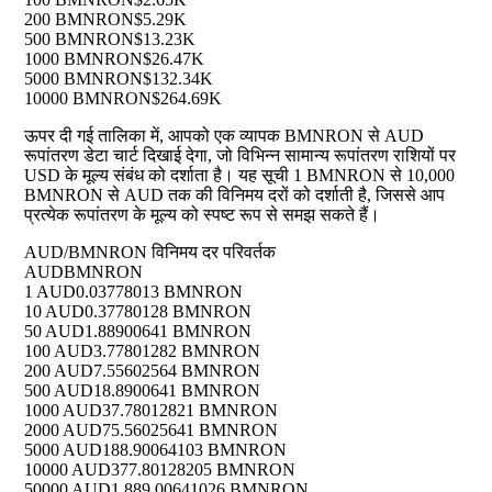
200 BMNRON
$5.29K
500 BMNRON
$13.23K
1000 BMNRON
$26.47K
5000 BMNRON
$132.34K
10000 BMNRON
$264.69K
ऊपर दी गई तालिका में, आपको एक व्यापक BMNRON से AUD
रूपांतरण डेटा चार्ट दिखाई देगा, जो विभिन्न सामान्य रूपांतरण राशियों पर
USD के मूल्य संबंध को दर्शाता है। यह सूची 1 BMNRON से 10,000
BMNRON से AUD तक की विनिमय दरों को दर्शाती है, जिससे आप
प्रत्येक रूपांतरण के मूल्य को स्पष्ट रूप से समझ सकते हैं।
AUD/BMNRON विनिमय दर परिवर्तक
AUD
BMNRON
1 AUD
0.03778013 BMNRON
10 AUD
0.37780128 BMNRON
50 AUD
1.88900641 BMNRON
100 AUD
3.77801282 BMNRON
200 AUD
7.55602564 BMNRON
500 AUD
18.8900641 BMNRON
1000 AUD
37.78012821 BMNRON
2000 AUD
75.56025641 BMNRON
5000 AUD
188.90064103 BMNRON
10000 AUD
377.80128205 BMNRON
50000 AUD
1,889.00641026 BMNRON