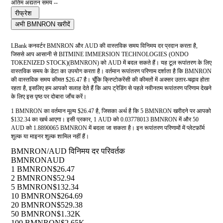
अंतिम अद्यतन समय --
रीफ्रेश
अभी BMNRON खरीदें
LBank कनवर्टर BMNRON और AUD की वास्तविक समय विनिमय दर प्रदान करता है,
जिससे आप आसानी से BITMINE IMMERSION TECHNOLOGIES (ONDO
TOKENIZED STOCK)(BMNRON) को AUD में बदल सकते हैं। यह टूल रूपांतरण के लिए
वास्तविक समय के डेटा का उपयोग करता है। वर्तमान रूपांतरण परिणाम दर्शाता है कि BMNRON
की वास्तविक समय कीमत $26.47 है। चूँकि क्रिप्टोकरेंसी की कीमतों में अक्सर उतार-चढ़ाव होता
रहता है, इसलिए हम आपको सलाह देते हैं कि आप ट्रेडिंग से पहले नवीनतम रूपांतरण परिणाम देखने
के लिए इस पृष्ठ पर दोबारा जाँच करें।
1 BMNRON का वर्तमान मूल्य $26.47 है, जिसका अर्थ है कि 5 BMNRON खरीदने पर आपको
$132.34 का खर्च आएगा। इसी प्रकार, 1 AUD को 0.03778013 BMNRON में और 50
AUD को 1.8890065 BMNRON में बदला जा सकता है। इन रूपांतरण परिणामों में प्लेटफ़ॉर्म
शुल्क या माइनर शुल्क शामिल नहीं हैं।
BMNRON/AUD विनिमय दर परिवर्तक
BMNRON
AUD
1 BMNRON
$26.47
2 BMNRON
$52.94
5 BMNRON
$132.34
10 BMNRON
$264.69
20 BMNRON
$529.38
50 BMNRON
$1.32K
100 BMNRON
$2.65K