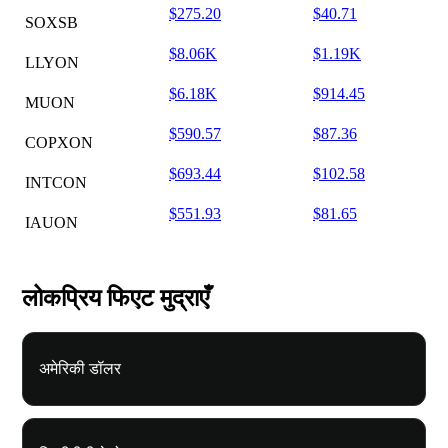
$275.20
$40.71
SOXSB
$8.06K
$1.19K
LLYON
$6.18K
$914.45
MUON
$590.57
$87.36
COPXON
$693.44
$102.58
INTCON
$551.93
$81.65
IAUON
लोकप्रिय फिएट मुद्राएँ
अमेरिकी डॉलर