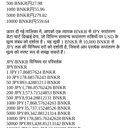
500 BNKR
円27.98
1000 BNKR
円55.96
5000 BNKR
円279.82
10000 BNKR
円559.64
ऊपर दी गई तालिका में, आपको एक व्यापक BNKR से JPY रूपांतरण
डेटा चार्ट दिखाई देगा, जो विभिन्न सामान्य रूपांतरण राशियों पर USD के
मूल्य संबंध को दर्शाता है। यह सूची 1 BNKR से 10,000 BNKR से
JPY तक की विनिमय दरों को दर्शाती है, जिससे आप प्रत्येक रूपांतरण के
मूल्य को स्पष्ट रूप से समझ सकते हैं।
JPY/BNKR विनिमय दर परिवर्तक
JPY
BNKR
1 JPY
17.86857624 BNKR
10 JPY
178.68576243 BNKR
50 JPY
893.42881213 BNKR
100 JPY
1,786.85762426 BNKR
200 JPY
3,573.71524853 BNKR
500 JPY
8,934.28812131 BNKR
1000 JPY
17,868.57624263 BNKR
2000 JPY
35,737.15248526 BNKR
5000 JPY
89,342.88121314 BNKR
10000 JPY
178,685.76242628 BNKR
50000 JPY
893,428.81213142 BNKR