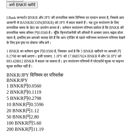
अभी BNKR खरीदें
LBank कनवर्टर BNKR और JPY की वास्तविक समय विनिमय दर प्रदान करता है, जिससे आप
आसानी से BANKRCOIN(BNKR) को JPY में बदल सकते हैं। यह टूल रूपांतरण के लिए
वास्तविक समय के डेटा का उपयोग करता है। वर्तमान रूपांतरण परिणाम दर्शाता है कि BNKR की
वास्तविक समय कीमत 円0.0560 है। चूँकि क्रिप्टोकरेंसी की कीमतों में अक्सर उतार-चढ़ाव होता
रहता है, इसलिए हम आपको सलाह देते हैं कि आप ट्रेडिंग से पहले नवीनतम रूपांतरण परिणाम देखने
के लिए इस पृष्ठ पर दोबारा जाँच करें।
1 BNKR का वर्तमान मूल्य 円0.0560 है, जिसका अर्थ है कि 5 BNKR खरीदने पर आपको 円
0.2798 का खर्च आएगा। इसी प्रकार, 1 JPY को 17.86857624 BNKR में और 50 JPY को
893.428812 BNKR में बदला जा सकता है। इन रूपांतरण परिणामों में प्लेटफ़ॉर्म शुल्क या माइनर
शुल्क शामिल नहीं हैं।
BNKR/JPY विनिमय दर परिवर्तक
BNKR
JPY
1 BNKR
円0.0560
2 BNKR
円0.1119
5 BNKR
円0.2798
10 BNKR
円0.5596
20 BNKR
円1.12
50 BNKR
円2.80
100 BNKR
円5.60
200 BNKR
円11.19