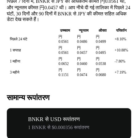
पिछले 7 दिनों में, BNKR से JPY की अधिकतम कीमत 円0.0561 थी,
और न्यूनतम कीमत 円0.0457 थी। आप नीचे दी गई तालिका में पिछले 24
घंटों, 30 दिनों और 90 दिनों में BNKR से JPY की कीमत सहित अधिक
डेटा देख सकते हैं।
उच्चतम
न्यूनतम
औसत
परिवर्तन
円
円
円
पिछले 24 घंटे
+8.10%
0.0561
0.0486
0.0499
円
円
円
1 सप्ताह
+10.88%
0.0561
0.0457
0.0495
円
円
円
1 महीना
-7.80%
0.0652
0.0460
0.0538
円
円
円
3 महीने
+7.19%
0.1151
0.0474
0.0680
सामान्य रूपांतरण
BNKR से USD रूपांतरण
1 BNKR से $0.000356 रूपांतरण