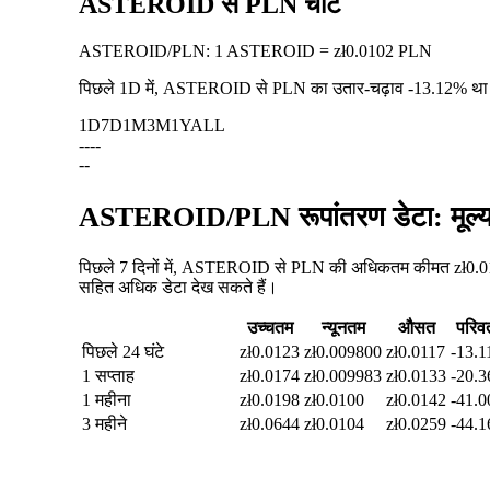
ASTEROID से PLN चार्ट
ASTEROID
/
PLN
:
1 ASTEROID = zł0.0102 PLN
पिछले 1D में, ASTEROID से PLN का उतार-चढ़ाव
-13.12%
था
1D
7D
1M
3M
1Y
ALL
--
--
--
ASTEROID/PLN रूपांतरण डेटा: मूल्य
पिछले 7 दिनों में, ASTEROID से PLN की अधिकतम कीमत zł0.017
सहित अधिक डेटा देख सकते हैं।
उच्चतम
न्यूनतम
औसत
परिवर
पिछले 24 घंटे
zł0.0123
zł0.009800
zł0.0117
-13.
1 सप्ताह
zł0.0174
zł0.009983
zł0.0133
-20.
1 महीना
zł0.0198
zł0.0100
zł0.0142
-41.
3 महीने
zł0.0644
zł0.0104
zł0.0259
-44.