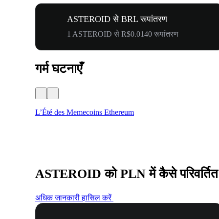
ASTEROID से BRL रूपांतरण
1 ASTEROID से R$0.0140 रूपांतरण
गर्म घटनाएँ
L’Été des Memecoins Ethereum
ASTEROID को PLN में कैसे परिवर्तित 
अधिक जानकारी हासिल करें