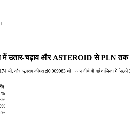
।
 में उतार-चढ़ाव और ASTEROID से PLN तक मूल
4 थी, और न्यूनतम कीमत zł0.009983 थी। आप नीचे दी गई तालिका में पिछले 2
्तन
11%
36%
00%
16%