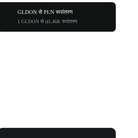
GLDON से PLN रूपांतरण
1 GLDON से zł1.46K रूपांतरण
WOOF, QUI