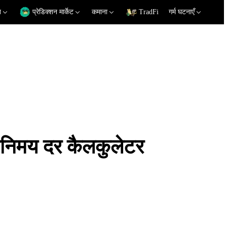
न
प्रेडिक्शन मार्केट
कमाना
TradFi
गर्म घटनाएँ
िमय दर कैलकुलेटर