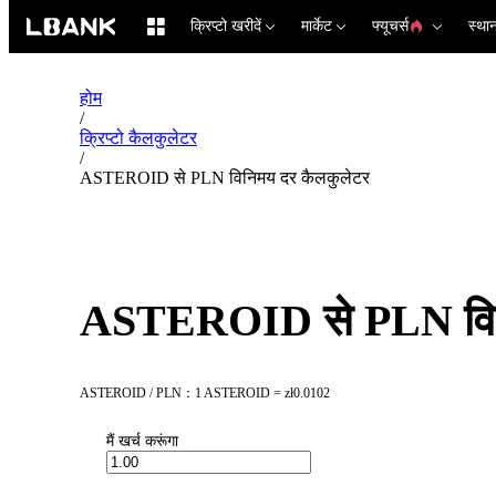
क्रिप्टो खरीदें
मार्केट
फ्यूचर्स
स्था
होम
/
क्रिप्टो कैलकुलेटर
/
ASTEROID से PLN विनिमय दर कैलकुलेटर
ASTEROID से PLN विन
ASTEROID / PLN：1 ASTEROID = zł0.0102
मैं खर्च करूंगा