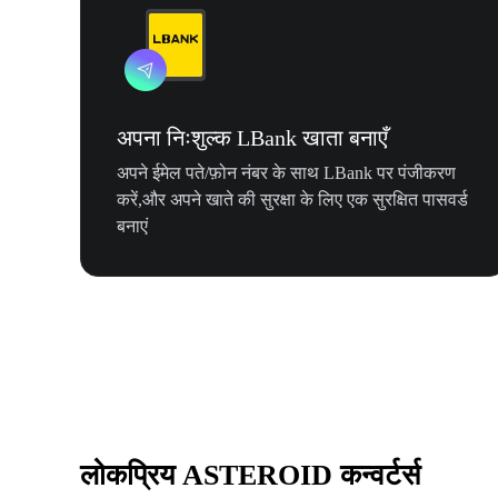
अपना निःशुल्क LBank खाता बनाएँ
अपने ईमेल पते/फ़ोन नंबर के साथ LBank पर पंजीकरण
करें,और अपने खाते की सुरक्षा के लिए एक सुरक्षित पासवर्ड
बनाएं
लोकप्रिय ASTEROID कन्वर्टर्स