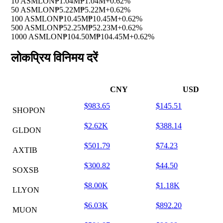
10 ASMLON
₱1.04M
₱1.04M
+0.62%
50 ASMLON
₱5.22M
₱5.22M
+0.62%
100 ASMLON
₱10.45M
₱10.45M
+0.62%
500 ASMLON
₱52.25M
₱52.23M
+0.62%
1000 ASMLON
₱104.50M
₱104.45M
+0.62%
लोकप्रिय विनिमय दरें
CNY
USD
$983.65
$145.51
SHOPON
$2.62K
$388.14
GLDON
$501.79
$74.23
AXTIB
$300.82
$44.50
SOXSB
$8.00K
$1.18K
LLYON
$6.03K
$892.20
MUON