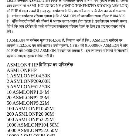
LBank कनवर्टर ASMLON और PHP की वास्तविक समय विनिमय दर प्रदान करता है, जिससे
आप आसानी से ASML HOLDING NV (ONDO TOKENIZED STOCK)(ASMLON)
को PHP में बदल सकते हैं। यह टूल रूपांतरण के लिए वास्तविक समय के डेटा का उपयोग करता
है। वर्तमान रूपांतरण परिणाम दर्शाता है कि ASMLON की वास्तविक समय कीमत ₱104.50K
है। चूँकि क्रिप्टोकरेंसी की कीमतों में अक्सर उतार-चढ़ाव होता रहता है, इसलिए हम आपको सलाह
देते हैं कि आप ट्रेडिंग से पहले नवीनतम रूपांतरण परिणाम देखने के लिए इस पृष्ठ पर दोबारा जाँच
करें।
1 ASMLON का वर्तमान मूल्य ₱104.50K है, जिसका अर्थ है कि 5 ASMLON खरीदने पर
आपको ₱522.50K का खर्च आएगा। इसी प्रकार, 1 PHP को 0.00000957 ASMLON में और
50 PHP को 0.0004785 ASMLON में बदला जा सकता है। इन रूपांतरण परिणामों में प्लेटफ़ॉर्म
शुल्क या माइनर शुल्क शामिल नहीं हैं।
ASMLON/PHP विनिमय दर परिवर्तक
ASMLON
PHP
1 ASMLON
₱104.50K
2 ASMLON
₱209.00K
5 ASMLON
₱522.50K
10 ASMLON
₱1.04M
20 ASMLON
₱2.09M
50 ASMLON
₱5.22M
100 ASMLON
₱10.45M
200 ASMLON
₱20.90M
500 ASMLON
₱52.25M
1000 ASMLON
₱104.50M
5000 ASMLON
₱522.50M
10000 ASMLON
₱1.04B