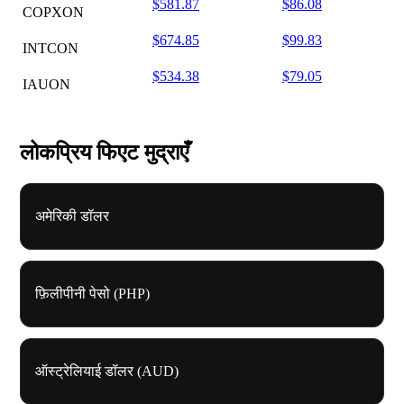
$581.87
$86.08
COPXON
$674.85
$99.83
INTCON
$534.38
$79.05
IAUON
लोकप्रिय फिएट मुद्राएँ
अमेरिकी डॉलर
फ़िलीपीनी पेसो (PHP)
ऑस्ट्रेलियाई डॉलर (AUD)