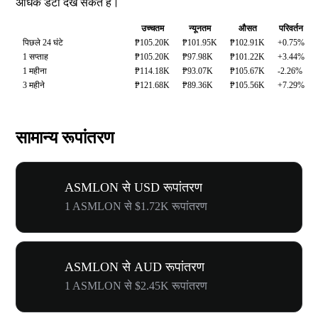
अधिक डेटा देख सकते हैं।
उच्चतम
न्यूनतम
औसत
परिवर्तन
पिछले 24 घंटे
₱105.20K
₱101.95K
₱102.91K
+0.75%
1 सप्ताह
₱105.20K
₱97.98K
₱101.22K
+3.44%
1 महीना
₱114.18K
₱93.07K
₱105.67K
-2.26%
3 महीने
₱121.68K
₱89.36K
₱105.56K
+7.29%
सामान्य रूपांतरण
ASMLON से USD रूपांतरण
1 ASMLON से $1.72K रूपांतरण
ASMLON से AUD रूपांतरण
1 ASMLON से $2.45K रूपांतरण