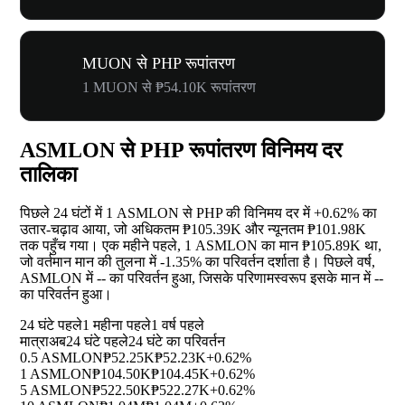
MUON से PHP रूपांतरण
1 MUON से ₱54.10K रूपांतरण
ASMLON से PHP रूपांतरण विनिमय दर
तालिका
पिछले 24 घंटों में 1 ASMLON से PHP की विनिमय दर में
+0.62%
का
उतार-चढ़ाव आया, जो अधिकतम ₱105.39K और न्यूनतम ₱101.98K
तक पहुँच गया। एक महीने पहले, 1 ASMLON का मान ₱105.89K था,
जो वर्तमान मान की तुलना में
-1.35%
का परिवर्तन दर्शाता है। पिछले वर्ष,
ASMLON में
--
का परिवर्तन हुआ, जिसके परिणामस्वरूप इसके मान में
--
का परिवर्तन हुआ।
24 घंटे पहले
1 महीना पहले
1 वर्ष पहले
मात्रा
अब
24 घंटे पहले
24 घंटे का परिवर्तन
0.5 ASMLON
₱52.25K
₱52.23K
+0.62%
1 ASMLON
₱104.50K
₱104.45K
+0.62%
5 ASMLON
₱522.50K
₱522.27K
+0.62%