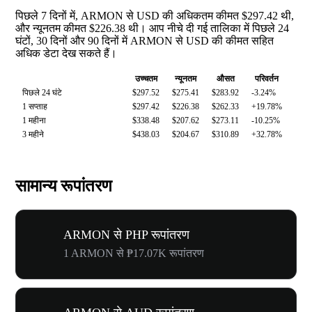
पिछले 7 दिनों में, ARMON से USD की अधिकतम कीमत $297.42 थी,
और न्यूनतम कीमत $226.38 थी। आप नीचे दी गई तालिका में पिछले 24
घंटों, 30 दिनों और 90 दिनों में ARMON से USD की कीमत सहित
अधिक डेटा देख सकते हैं।
उच्चतम
न्यूनतम
औसत
परिवर्तन
पिछले 24 घंटे
$297.52
$275.41
$283.92
-3.24%
1 सप्ताह
$297.42
$226.38
$262.33
+19.78%
1 महीना
$338.48
$207.62
$273.11
-10.25%
3 महीने
$438.03
$204.67
$310.89
+32.78%
सामान्य रूपांतरण
ARMON से PHP रूपांतरण
1 ARMON से ₱17.07K रूपांतरण