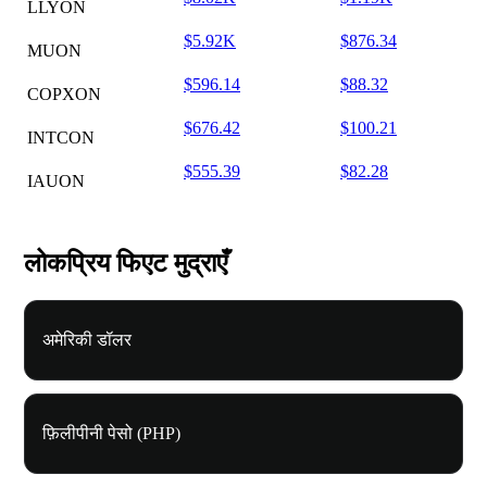
LLYON
$5.92K
$876.34
MUON
$596.14
$88.32
COPXON
$676.42
$100.21
INTCON
$555.39
$82.28
IAUON
लोकप्रिय फिएट मुद्राएँ
अमेरिकी डॉलर
फ़िलीपीनी पेसो (PHP)