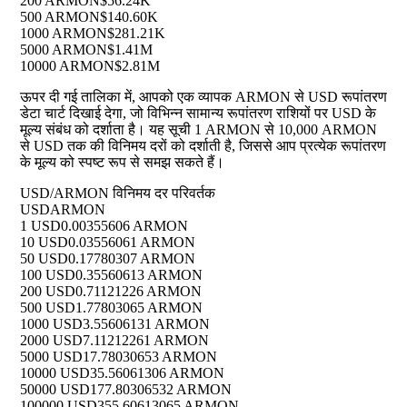
200 ARMON
$56.24K
500 ARMON
$140.60K
1000 ARMON
$281.21K
5000 ARMON
$1.41M
10000 ARMON
$2.81M
ऊपर दी गई तालिका में, आपको एक व्यापक ARMON से USD रूपांतरण
डेटा चार्ट दिखाई देगा, जो विभिन्न सामान्य रूपांतरण राशियों पर USD के
मूल्य संबंध को दर्शाता है। यह सूची 1 ARMON से 10,000 ARMON
से USD तक की विनिमय दरों को दर्शाती है, जिससे आप प्रत्येक रूपांतरण
के मूल्य को स्पष्ट रूप से समझ सकते हैं।
USD/ARMON विनिमय दर परिवर्तक
USD
ARMON
1 USD
0.00355606 ARMON
10 USD
0.03556061 ARMON
50 USD
0.17780307 ARMON
100 USD
0.35560613 ARMON
200 USD
0.71121226 ARMON
500 USD
1.77803065 ARMON
1000 USD
3.55606131 ARMON
2000 USD
7.11212261 ARMON
5000 USD
17.78030653 ARMON
10000 USD
35.56061306 ARMON
50000 USD
177.80306532 ARMON
100000 USD
355.60613065 ARMON