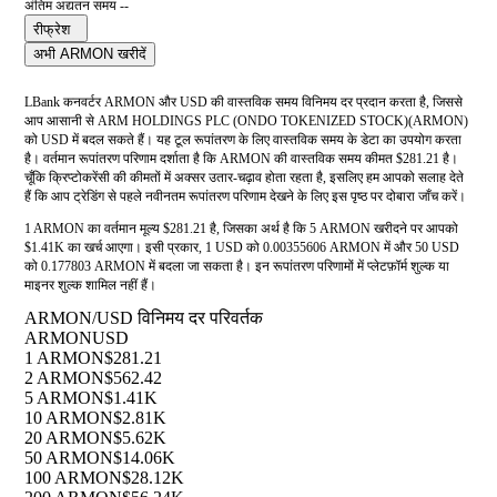
अंतिम अद्यतन समय --
रीफ्रेश
अभी ARMON खरीदें
LBank कनवर्टर ARMON और USD की वास्तविक समय विनिमय दर प्रदान करता है, जिससे
आप आसानी से ARM HOLDINGS PLC (ONDO TOKENIZED STOCK)(ARMON)
को USD में बदल सकते हैं। यह टूल रूपांतरण के लिए वास्तविक समय के डेटा का उपयोग करता
है। वर्तमान रूपांतरण परिणाम दर्शाता है कि ARMON की वास्तविक समय कीमत $281.21 है।
चूँकि क्रिप्टोकरेंसी की कीमतों में अक्सर उतार-चढ़ाव होता रहता है, इसलिए हम आपको सलाह देते
हैं कि आप ट्रेडिंग से पहले नवीनतम रूपांतरण परिणाम देखने के लिए इस पृष्ठ पर दोबारा जाँच करें।
1 ARMON का वर्तमान मूल्य $281.21 है, जिसका अर्थ है कि 5 ARMON खरीदने पर आपको
$1.41K का खर्च आएगा। इसी प्रकार, 1 USD को 0.00355606 ARMON में और 50 USD
को 0.177803 ARMON में बदला जा सकता है। इन रूपांतरण परिणामों में प्लेटफ़ॉर्म शुल्क या
माइनर शुल्क शामिल नहीं हैं।
ARMON/USD विनिमय दर परिवर्तक
ARMON
USD
1 ARMON
$281.21
2 ARMON
$562.42
5 ARMON
$1.41K
10 ARMON
$2.81K
20 ARMON
$5.62K
50 ARMON
$14.06K
100 ARMON
$28.12K