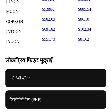
LLYON
$5.99K
$885.54
MUON
$582.03
$86.10
COPXON
$691.82
$102.34
INTCON
$551.73
$81.62
IAUON
लोकप्रिय फिएट मुद्राएँ
अमेरिकी डॉलर
फ़िलीपीनी पेसो (PHP)