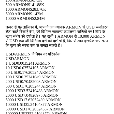
200 ARMON
$56.75K
500 ARMON
$141.88K
1000 ARMON
$283.76K
5000 ARMON
$1.42M
10000 ARMON
$2.84M
ऊपर दी गई तालिका में, आपको एक व्यापक ARMON से USD रूपांतरण
डेटा चार्ट दिखाई देगा, जो विभिन्न सामान्य रूपांतरण राशियों पर USD के
मूल्य संबंध को दर्शाता है। यह सूची 1 ARMON से 10,000 ARMON
से USD तक की विनिमय दरों को दर्शाती है, जिससे आप प्रत्येक रूपांतरण
के मूल्य को स्पष्ट रूप से समझ सकते हैं।
USD/ARMON विनिमय दर परिवर्तक
USD
ARMON
1 USD
0.0035241 ARMON
10 USD
0.03524105 ARMON
50 USD
0.17620524 ARMON
100 USD
0.35241049 ARMON
200 USD
0.70482098 ARMON
500 USD
1.76205244 ARMON
1000 USD
3.52410488 ARMON
2000 USD
7.04820975 ARMON
5000 USD
17.62052439 ARMON
10000 USD
35.24104877 ARMON
50000 USD
176.20524387 ARMON
100000 USD
352.41048774 ARMON