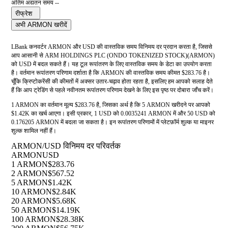
अंतिम अद्यतन समय --
रीफ्रेश
अभी ARMON खरीदें
LBank कनवर्टर ARMON और USD की वास्तविक समय विनिमय दर प्रदान करता है, जिससे
आप आसानी से ARM HOLDINGS PLC (ONDO TOKENIZED STOCK)(ARMON)
को USD में बदल सकते हैं। यह टूल रूपांतरण के लिए वास्तविक समय के डेटा का उपयोग करता
है। वर्तमान रूपांतरण परिणाम दर्शाता है कि ARMON की वास्तविक समय कीमत $283.76 है।
चूँकि क्रिप्टोकरेंसी की कीमतों में अक्सर उतार-चढ़ाव होता रहता है, इसलिए हम आपको सलाह देते
हैं कि आप ट्रेडिंग से पहले नवीनतम रूपांतरण परिणाम देखने के लिए इस पृष्ठ पर दोबारा जाँच करें।
1 ARMON का वर्तमान मूल्य $283.76 है, जिसका अर्थ है कि 5 ARMON खरीदने पर आपको
$1.42K का खर्च आएगा। इसी प्रकार, 1 USD को 0.0035241 ARMON में और 50 USD को
0.176205 ARMON में बदला जा सकता है। इन रूपांतरण परिणामों में प्लेटफ़ॉर्म शुल्क या माइनर
शुल्क शामिल नहीं हैं।
ARMON/USD विनिमय दर परिवर्तक
ARMON
USD
1 ARMON
$283.76
2 ARMON
$567.52
5 ARMON
$1.42K
10 ARMON
$2.84K
20 ARMON
$5.68K
50 ARMON
$14.19K
100 ARMON
$28.38K