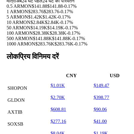
मात्रा
अब
24 घंटे पहले
24 घंटे का परिवर्तन
0.5 ARMON
$141.88
$141.88
-0.17%
1 ARMON
$283.76
$283.76
-0.17%
5 ARMON
$1.42K
$1.42K
-0.17%
10 ARMON
$2.84K
$2.84K
-0.17%
50 ARMON
$14.19K
$14.19K
-0.17%
100 ARMON
$28.38K
$28.38K
-0.17%
500 ARMON
$141.88K
$141.88K
-0.17%
1000 ARMON
$283.76K
$283.76K
-0.17%
लोकप्रिय विनिमय दरें
CNY
USD
$1.01K
$149.47
SHOPON
$2.70K
$398.77
GLDON
$608.81
$90.06
AXTIB
$277.16
$41.00
SOXSB
$8.04K
$1.19K