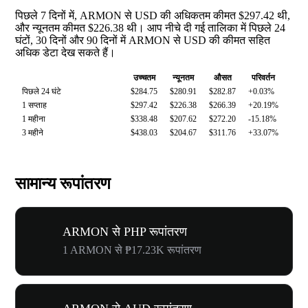
पिछले 7 दिनों में, ARMON से USD की अधिकतम कीमत $297.42 थी,
और न्यूनतम कीमत $226.38 थी। आप नीचे दी गई तालिका में पिछले 24
घंटों, 30 दिनों और 90 दिनों में ARMON से USD की कीमत सहित
अधिक डेटा देख सकते हैं।
उच्चतम
न्यूनतम
औसत
परिवर्तन
पिछले 24 घंटे
$284.75
$280.91
$282.87
+0.03%
1 सप्ताह
$297.42
$226.38
$266.39
+20.19%
1 महीना
$338.48
$207.62
$272.20
-15.18%
3 महीने
$438.03
$204.67
$311.76
+33.07%
सामान्य रूपांतरण
ARMON से PHP रूपांतरण
1 ARMON से ₱17.23K रूपांतरण