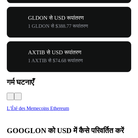
GLDON से USD रूपांतरण
1 GLDON से $388.77 रूपांतरण
AXTIB से USD रूपांतरण
1 AXTIB से $74.68 रूपांतरण
गर्म घटनाएँ
L’Été des Memecoins Ethereum
WO
GOOGLON को USD में कैसे परिवर्तित करें