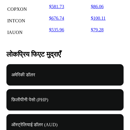
$581.73
$86.06
COPXON
$676.74
$100.11
INTCON
$535.96
$79.28
IAUON
लोकप्रिय फिएट मुद्राएँ
अमेरिकी डॉलर
फ़िलीपीनी पेसो (PHP)
ऑस्ट्रेलियाई डॉलर (AUD)