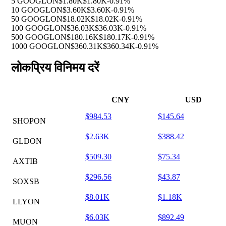
5 GOOGLON
$1.80K
$1.80K
-0.91%
10 GOOGLON
$3.60K
$3.60K
-0.91%
50 GOOGLON
$18.02K
$18.02K
-0.91%
100 GOOGLON
$36.03K
$36.03K
-0.91%
500 GOOGLON
$180.16K
$180.17K
-0.91%
1000 GOOGLON
$360.31K
$360.34K
-0.91%
लोकप्रिय विनिमय दरें
CNY
USD
$984.53
$145.64
SHOPON
$2.63K
$388.42
GLDON
$509.30
$75.34
AXTIB
$296.56
$43.87
SOXSB
$8.01K
$1.18K
LLYON
$6.03K
$892.49
MUON