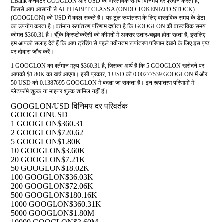
LBank कनवर्टर GOOGLON और USD की वास्तविक समय विनिमय दर प्रदान करता है,
जिससे आप आसानी से ALPHABET CLASS A (ONDO TOKENIZED STOCK)
(GOOGLON) को USD में बदल सकते हैं। यह टूल रूपांतरण के लिए वास्तविक समय के डेटा
का उपयोग करता है। वर्तमान रूपांतरण परिणाम दर्शाता है कि GOOGLON की वास्तविक समय
कीमत $360.31 है। चूँकि क्रिप्टोकरेंसी की कीमतों में अक्सर उतार-चढ़ाव होता रहता है, इसलिए
हम आपको सलाह देते हैं कि आप ट्रेडिंग से पहले नवीनतम रूपांतरण परिणाम देखने के लिए इस पृष्ठ
पर दोबारा जाँच करें।
1 GOOGLON का वर्तमान मूल्य $360.31 है, जिसका अर्थ है कि 5 GOOGLON खरीदने पर
आपको $1.80K का खर्च आएगा। इसी प्रकार, 1 USD को 0.00277539 GOOGLON में और
50 USD को 0.1387695 GOOGLON में बदला जा सकता है। इन रूपांतरण परिणामों में
प्लेटफ़ॉर्म शुल्क या माइनर शुल्क शामिल नहीं हैं।
GOOGLON/USD विनिमय दर परिवर्तक
GOOGLON
USD
1 GOOGLON
$360.31
2 GOOGLON
$720.62
5 GOOGLON
$1.80K
10 GOOGLON
$3.60K
20 GOOGLON
$7.21K
50 GOOGLON
$18.02K
100 GOOGLON
$36.03K
200 GOOGLON
$72.06K
500 GOOGLON
$180.16K
1000 GOOGLON
$360.31K
5000 GOOGLON
$1.80M
10000 GOOGLON
$3.60M