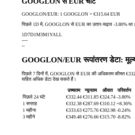
GOOGLON से EUR चार्ट
GOOGLON
/
EUR
:
1 GOOGLON = €315.64 EUR
पिछले 1D में, GOOGLON से EUR का उतार-चढ़ाव
-3.80%
था
1D
7D
1M
3M
1Y
ALL
--
--
--
GOOGLON/EUR रूपांतरण डेटा: मूल्य
पिछले 7 दिनों में, GOOGLON से EUR की अधिकतम कीमत €332.38
सहित अधिक डेटा देख सकते हैं।
उच्चतम
न्यूनतम
औसत
परिवर्तन
पिछले 24 घंटे
€332.44
€311.85
€324.74
-3.80%
1 सप्ताह
€332.38
€287.69
€310.12
+8.36%
1 महीना
€333.63
€275.76
€302.98
-0.24%
3 महीने
€349.48
€276.66
€315.70
-8.82%