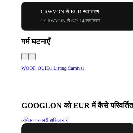
CRWVON से EUR रूपांतरण
1 CRWVON से €77.14 रूपांतरण
गर्म घटनाएँ
WOOF, QUID1 Listing Carnival
GOOGLON को EUR में कैसे परिवर्तित 
अधिक जानकारी हासिल करें