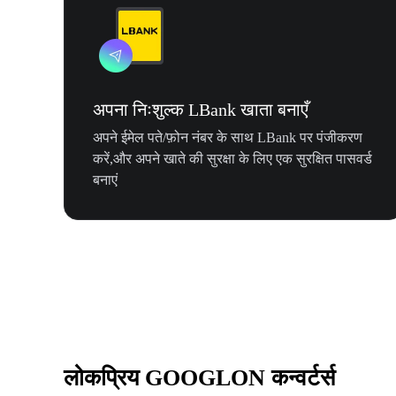
अपना निःशुल्क LBank खाता बनाएँ
अपने ईमेल पते/फ़ोन नंबर के साथ LBank पर पंजीकरण
करें,और अपने खाते की सुरक्षा के लिए एक सुरक्षित पासवर्ड
बनाएं
लोकप्रिय GOOGLON कन्वर्टर्स