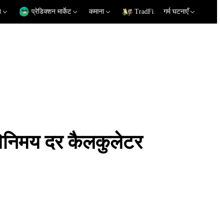
न
प्रेडिक्शन मार्केट
कमाना
TradFi
गर्म घटनाएँ
मय दर कैलकुलेटर