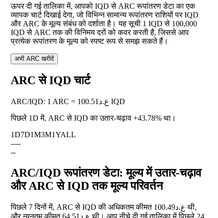
ऊपर दी गई तालिका में, आपको IQD से ARC रूपांतरण डेटा का एक
व्यापक चार्ट दिखाई देगा, जो विभिन्न सामान्य रूपांतरण राशियों पर IQD
और ARC के मूल्य संबंध को दर्शाता है। यह सूची 1 IQD से 100,000
IQD से ARC तक की विनिमय दरों को कवर करती है, जिससे आप
प्रत्येक रूपांतरण के मूल्य को स्पष्ट रूप से समझ सकते हैं।
अभी ARC खरीदें
ARC से IQD चार्ट
ARC
/
IQD
:
1 ARC = ع.د100.51 IQD
पिछले 1D में, ARC से IQD का उतार-चढ़ाव
+43.78%
था।
1D
7D
1M
3M
1Y
ALL
--
--
--
ARC/IQD रूपांतरण डेटा: मूल्य में उतार-चढ़ाव
और ARC से IQD तक मूल्य परिवर्तन
पिछले 7 दिनों में, ARC से IQD की अधिकतम कीमत ع.د100.49 थी,
और न्यूनतम कीमत ع.د64.51 थी। आप नीचे दी गई तालिका में पिछले 24