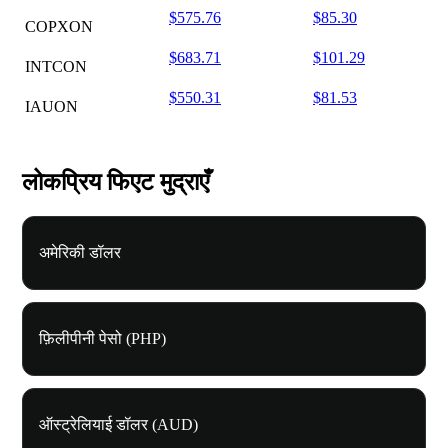
$575.76
$85.30
COPXON
$683.71
$101.29
INTCON
$550.31
$81.53
IAUON
लोकप्रिय फिएट मुद्राएँ
अमेरिकी डॉलर
फ़िलीपीनी पेसो (PHP)
ऑस्ट्रेलियाई डॉलर (AUD)