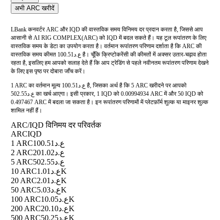
अभी ARC खरीदें
LBank कनवर्टर ARC और IQD की वास्तविक समय विनिमय दर प्रदान करता है, जिससे आप
आसानी से AI RIG COMPLEX(ARC) को IQD में बदल सकते हैं। यह टूल रूपांतरण के लिए
वास्तविक समय के डेटा का उपयोग करता है। वर्तमान रूपांतरण परिणाम दर्शाता है कि ARC की
वास्तविक समय कीमत ع.د100.51 है। चूँकि क्रिप्टोकरेंसी की कीमतों में अक्सर उतार-चढ़ाव होता
रहता है, इसलिए हम आपको सलाह देते हैं कि आप ट्रेडिंग से पहले नवीनतम रूपांतरण परिणाम देखने
के लिए इस पृष्ठ पर दोबारा जाँच करें।
1 ARC का वर्तमान मूल्य ع.د100.51 है, जिसका अर्थ है कि 5 ARC खरीदने पर आपको
ع.د502.55 का खर्च आएगा। इसी प्रकार, 1 IQD को 0.00994934 ARC में और 50 IQD को
0.497467 ARC में बदला जा सकता है। इन रूपांतरण परिणामों में प्लेटफ़ॉर्म शुल्क या माइनर शुल्क
शामिल नहीं हैं।
ARC/IQD विनिमय दर परिवर्तक
ARC
IQD
1 ARC
ع.د100.51
2 ARC
ع.د201.02
5 ARC
ع.د502.55
10 ARC
ع.د1.01K
20 ARC
ع.د2.01K
50 ARC
ع.د5.03K
100 ARC
ع.د10.05K
200 ARC
ع.د20.10K
500 ARC
ع.د50.25K