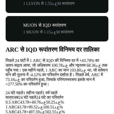
1 LLYON से ع.د1.55M रूपांतरण
MUON से IQD रूपांतरण
1 MUON से ع.د1.15M रूपांतरण
ARC से IQD रूपांतरण विनिमय दर तालिका
पिछले 24 घंटों में 1 ARC से IQD की विनिमय दर में
+43.78%
का
उतार-चढ़ाव आया, जो अधिकतम ع.د100.78 और न्यूनतम ع.د68.36 तक
पहुँच गया। एक महीने पहले, 1 ARC का मान ع.د103.80 था, जो वर्तमान
मान की तुलना में
-4.12%
का परिवर्तन दर्शाता है। पिछले वर्ष, ARC में
ع.د73.16 का परिवर्तन हुआ, जिसके परिणामस्वरूप इसके मान में
+277.56%
का परिवर्तन हुआ।
24 घंटे पहले
1 महीना पहले
1 वर्ष पहले
मात्रा
अब
24 घंटे पहले
24 घंटे का परिवर्तन
0.5 ARC
ع.د49.76
ع.د50.25
+43.78%
1 ARC
ع.د99.52
ع.د100.51
+43.78%
5 ARC
ع.د497.59
ع.د502.55
+43.78%