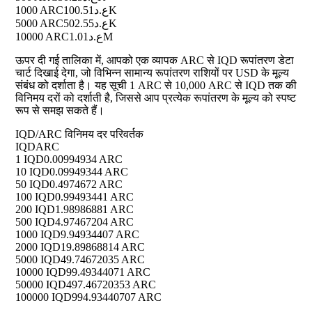
1000 ARC
ع.د100.51K
5000 ARC
ع.د502.55K
10000 ARC
ع.د1.01M
ऊपर दी गई तालिका में, आपको एक व्यापक ARC से IQD रूपांतरण डेटा
चार्ट दिखाई देगा, जो विभिन्न सामान्य रूपांतरण राशियों पर USD के मूल्य
संबंध को दर्शाता है। यह सूची 1 ARC से 10,000 ARC से IQD तक की
विनिमय दरों को दर्शाती है, जिससे आप प्रत्येक रूपांतरण के मूल्य को स्पष्ट
रूप से समझ सकते हैं।
IQD/ARC विनिमय दर परिवर्तक
IQD
ARC
1 IQD
0.00994934 ARC
10 IQD
0.09949344 ARC
50 IQD
0.4974672 ARC
100 IQD
0.99493441 ARC
200 IQD
1.98986881 ARC
500 IQD
4.97467204 ARC
1000 IQD
9.94934407 ARC
2000 IQD
19.89868814 ARC
5000 IQD
49.74672035 ARC
10000 IQD
99.49344071 ARC
50000 IQD
497.46720353 ARC
100000 IQD
994.93440707 ARC