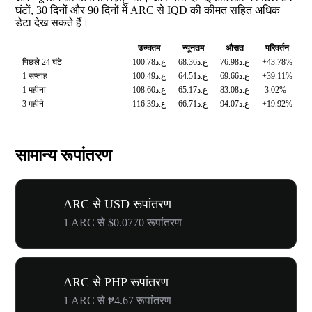
घंटों, 30 दिनों और 90 दिनों में ARC से IQD की कीमत सहित अधिक
डेटा देख सकते हैं।
उच्चतम
न्यूनतम
औसत
परिवर्तन
पिछले 24 घंटे
ع.د100.78
ع.د68.36
ع.د76.98
+43.78%
1 सप्ताह
ع.د100.49
ع.د64.51
ع.د69.66
+39.11%
1 महीना
ع.د108.60
ع.د65.17
ع.د83.08
-3.02%
3 महीने
ع.د116.39
ع.د66.71
ع.د94.07
+19.92%
सामान्य रूपांतरण
ARC से USD रूपांतरण
1 ARC से $0.0770 रूपांतरण
ARC से PHP रूपांतरण
1 ARC से ₱4.67 रूपांतरण