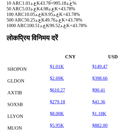
10 ARC
ع.د1.01K
ع.د995.18
+43.78%
50 ARC
ع.د5.03K
ع.د4.98K
+43.78%
100 ARC
ع.د10.05K
ع.د9.95K
+43.78%
500 ARC
ع.د50.25K
ع.د49.76K
+43.78%
1000 ARC
ع.د100.51K
ع.د99.52K
+43.78%
लोकप्रिय विनिमय दरें
CNY
USD
$1.01K
$149.47
SHOPON
$2.69K
$398.66
GLDON
$610.27
$90.41
AXTIB
$279.18
$41.36
SOXSB
$8.00K
$1.18K
LLYON
$5.95K
$882.00
MUON