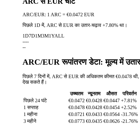
ARC से EUR चार्ट
ARC
/
EUR
:
1 ARC = €0.0472 EUR
पिछले 1D में, ARC से EUR का उतार-चढ़ाव
+7.80%
था।
1D
7D
1M
3M
1Y
ALL
--
--
--
ARC/EUR रूपांतरण डेटा: मूल्य में उत
पिछले 7 दिनों में, ARC से EUR की अधिकतम कीमत €0.0478 थी, औ
देख सकते हैं।
उच्चतम
न्यूनतम
औसत
परिवर्तन
पिछले 24 घंटे
€0.0472
€0.0428
€0.0447
+7.81%
1 सप्ताह
€0.0478
€0.0428
€0.0454
+2.52%
1 महीना
€0.0721
€0.0433
€0.0564
-31.76%
3 महीने
€0.0773
€0.0435
€0.0626
-21.76%