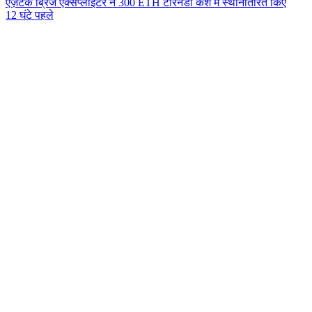
एज़टेक ब्रिज एक्सप्लॉइटर ने 300 ETH टॉरनेडो कैश में स्थानांतरित किए
12 घंटे पहले