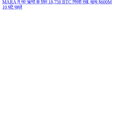
MARA ने नए ऋणों के लिए 18,750 BTC गिरवी रखे, मूल्य $600M
10 घंटे पहले