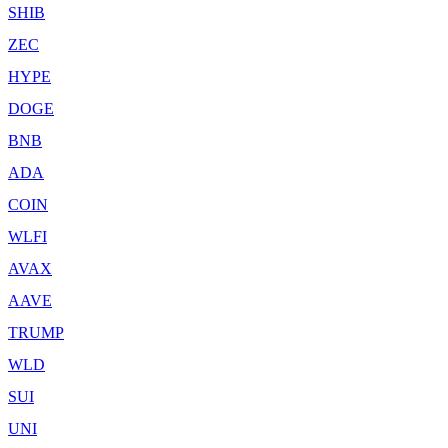
SHIB
ZEC
HYPE
DOGE
BNB
ADA
COIN
WLFI
AVAX
AAVE
TRUMP
WLD
SUI
UNI