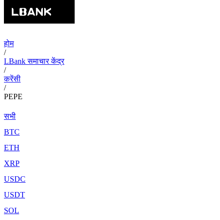
होम
/
LBank समाचार केंद्र
/
करेंसी
/
PEPE
सभी
BTC
ETH
XRP
USDC
USDT
SOL