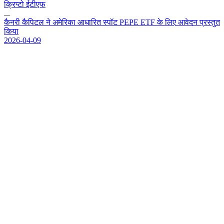
क्रिप्टो ईटीएफ
...
क
न
र
क
प
ट
ल
न
अ
म
र
क
आ
ध
र
त
स
प
ट
P
E
P
E
E
T
F
क
ल
ए
आ
व
द
न
प
र
स
त
त
क
य
2026-04-09