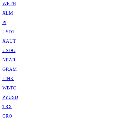
WETH
XLM
PI
USD1
XAUT
USDG
NEAR
GRAM
LINK
WBTC
PYUSD
TRX
CRO