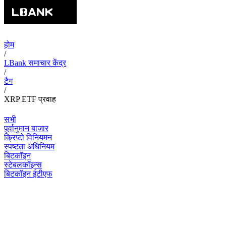
होम
/
LBank समाचार केंद्र
/
टैग
/
XRP ETF प्रवाह
सभी
पूर्वानुमान बाजार
क्रिप्टो विनियमन
स्पष्टता अधिनियम
बिटकॉइन
स्टेबलकॉइन्स
बिटकॉइन ईटीएफ