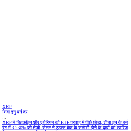
XRP
शिबा इनु बर्न दर
...
X
R
P
न
ब
ट
क
इ
न
औ
र
ए
थ
र
य
म
क
E
T
F
प
र
व
ह
म
प
छ
छ
ड
,
श
ब
इ
न
क
ब
र
र
ट
म
3
,
2
3
0
%
क
त
ज
,
स
ल
र
न
ए
ड
ल
ट
ब
क
क
स
त
श
ह
न
क
द
व
क
ख
र
ज