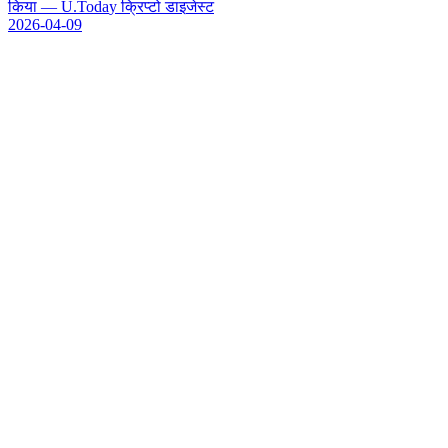
क
य
—
U
.
T
o
d
a
y
क
प
ट
ड
इ
ज
स
ट
2026-04-09