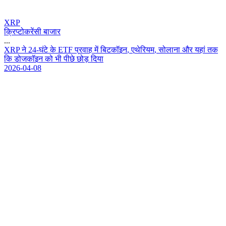
XRP
क्रिप्टोकरेंसी बाजार
...
X
R
P
न
2
4
-
घ
ट
क
E
T
F
प
र
व
ह
म
ब
ट
क
इ
न
,
ए
थ
र
य
म
,
स
ल
न
औ
र
य
ह
त
क
क
ड
ज
क
इ
न
क
भ
प
छ
छ
ड
द
य
2026-04-08