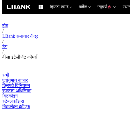
क्रिप्टो खरीदें
मार्केट
फ्यूचर्स
स्था
होम
/
LBank समाचार केंद्र
/
टैग
/
वीज़ा इंटेलीजेंट कॉमर्स
सभी
पूर्वानुमान बाजार
क्रिप्टो विनियमन
स्पष्टता अधिनियम
बिटकॉइन
स्टेबलकॉइन्स
बिटकॉइन ईटीएफ