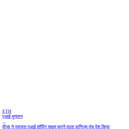
ETH
एआई भुगतान
...
व
ज
न
स
व
य
त
ए
आ
ई
श
प
ग
स
क
म
क
र
न
व
ल
व
ण
ज
य
म
च
प
श
क
य